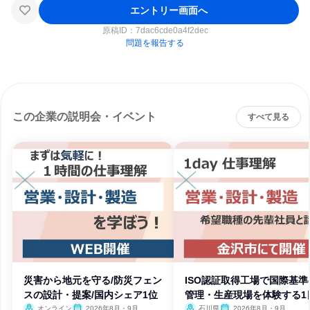
エントリー画面へ
原稿ID：
7dac6cde0a4f2dec
問題を報告する
この企業の説明会・イベント
すべて見る
災害から地元を守る/防災フェン
ISO認証取得工場で国際基準
スの設計・提案/国内シェア1位
管理・生産現場を体験する1
オンライン
2026年8月・9月
石川県
2026年8月・9月