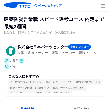
インターン
キャリア
＆
建築防災営業職 スピード選考コース 内定まで
最短2週間
転勤なし/日本のインフラを災害から守る/人物重視採用
株式会社日本パーツセンター
企業をフォロー
鉄鋼・金属メーカー、製造・メーカー、建設・土木
大阪府
27卒
こんな人におすすめ
人・世の中の安全を守りたい
都市・街づくりがしたい
地域貢献に携わりたい
商品・サービスの魅力を表現したい
商品・サービスを企画したい
穏やかで互いのペースを尊重
冷静に仕事に取り組む
長く同じ会社に居続けられる
一つの専門分野を極める
人とたくさん会話する