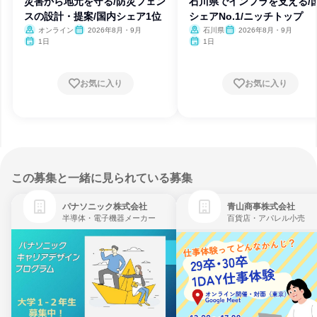
災害から地元を守る/防災フェン
石川県でインフラを支える/
スの設計・提案/国内シェア1位
シェアNo.1/ニッチトップ
オンライン
2026年8月・9月
石川県
2026年8月・9月
1日
1日
お気に入り
お気に入り
この募集と一緒に見られている募集
パナソニック株式会社
青山商事株式会社
半導体・電子機器メーカー
百貨店・アパレル小売