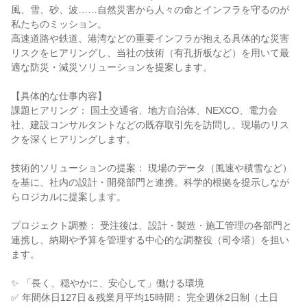
風、雪、砂、波……自然災害から人々の命とインフラを守るのが
私たちのミッション。
高速道路や鉄道、港湾などの重要インフラが抱える具体的な災害
リスクをヒアリングし、当社の技術（有孔折板など）を用いて最
適な防災・減災ソリューションを提案します。
【具体的な仕事内容】
課題ヒアリング： 国土交通省、地方自治体、NEXCO、電力会
社、建設コンサルタントなどの既存取引先を訪問し、現場のリス
クを深くヒアリングします。
技術的ソリューションの提案： 現場のデータ（風速や積雪など）
を基に、社内の設計・開発部門と連携。科学的根拠を提示しなが
らロジカルに提案します。
プロジェクト調整： 受注後は、設計・製造・施工管理の各部門と
連携し、納期や予算を管理する中心的な調整役（司令塔）を担い
ます。
✨ 「長く、穏やかに、安心して」働ける環境
✅ 年間休日127日＆残業月平均15時間： 完全週休2日制（土日