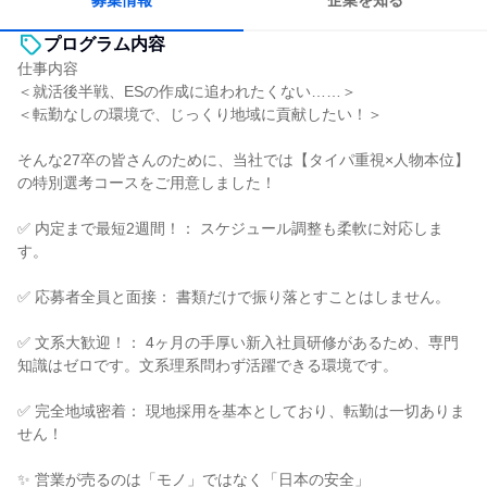
募集情報
企業を知る
プログラム内容
仕事内容
＜就活後半戦、ESの作成に追われたくない……＞
＜転勤なしの環境で、じっくり地域に貢献したい！＞
そんな27卒の皆さんのために、当社では【タイパ重視×人物本位】
の特別選考コースをご用意しました！
✅ 内定まで最短2週間！： スケジュール調整も柔軟に対応しま
す。
✅ 応募者全員と面接： 書類だけで振り落とすことはしません。
✅ 文系大歓迎！： 4ヶ月の手厚い新入社員研修があるため、専門
知識はゼロです。文系理系問わず活躍できる環境です。
✅ 完全地域密着： 現地採用を基本としており、転勤は一切ありま
せん！
✨ 営業が売るのは「モノ」ではなく「日本の安全」