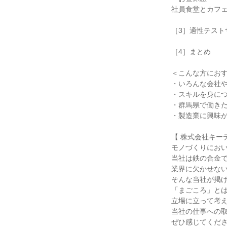
社員食堂とカフ
［3］適性テスト
［4］まとめ
＜こんな方にお
・いろんな会社
・スキルを身に
・群馬県で働き
・製造業に興味が
【 株式会社キー
モノづくりにお
当社は鉄の合金
業界に欠かせな
そんな当社が掲
「まごころ」と
立場に立って考
当社の仕事への
ぜひ感じてくだ