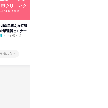
卒】湘南美容を徹底理
人事の心を動かす「自己表現」
タカラト
付企業理解セミナー
の極意/選考官の本音を動画で公
ビ」を学
開
2026年8月・9月
オンライン
2026年8月・9月・10
オンラ
月・11月・12月
1日
1日
お気に入り
お気に入り