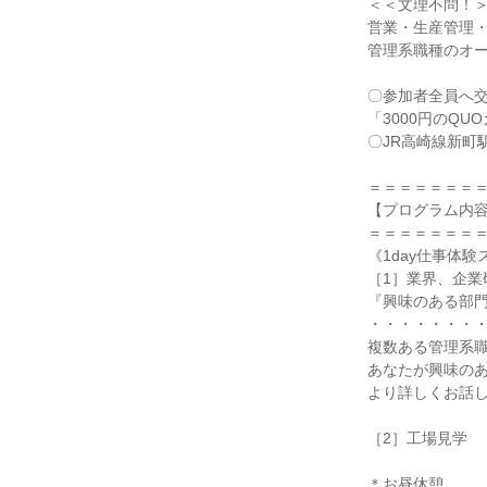
＜＜文理不問！
営業・生産管理・
管理系職種のオ
〇参加者全員へ
「3000円のQ
〇JR高崎線新町
＝＝＝＝＝＝＝
【プログラム内
＝＝＝＝＝＝＝
《1day仕事体験ス
［1］業界、企業
『興味のある部
・・・・・・・
複数ある管理系
あなたが興味の
より詳しくお話
［2］工場見学
＊お昼休憩