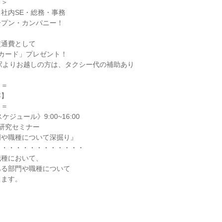
＞＞
社内SE・総務・事務
ープン・カンパニー！
交通費として
UOカード」プレゼント！
駅よりお越しの方は、タクシー代の補助あり
＝＝
容】
＝＝
ケジュール》9:00~16:00
研究セミナー
門や職種について深掘り』
・・・・・・・・・・・・・
職種において、
ある部門や職種について
します。