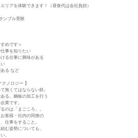
ェエリアを体験できます！（昼食代は会社負担）
サンプル受験
すすめです＞
や仕事を知りたい
つける仕事に興味がある
たい
ある など
テクノロジー 】
いて無くてはならない鉄。
である、鋼板の加工を行う
い企業です。
げるのは「まごころ」。
はお客様・社内の同僚の
え、仕事をすること。
取組む姿勢についても、
さい。