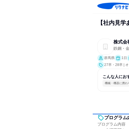
【社内見学
株式会
鉄鋼・
群馬県
1日
27卒・28卒 
こんな人にお
機械・機器に携わ
プログラム
プログラム内容