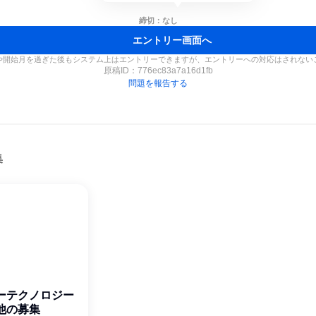
締切：なし
エントリー画面へ
や開始月を過ぎた後もシステム上はエントリーできますが、エントリーへの対応はされない
原稿ID：
776ec83a7a16d1fb
問題を報告する
集
ーテクノロジー
他の募集