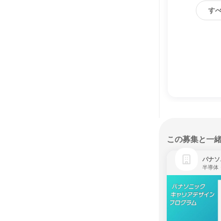
す
この募集と一
パナソ
半導体