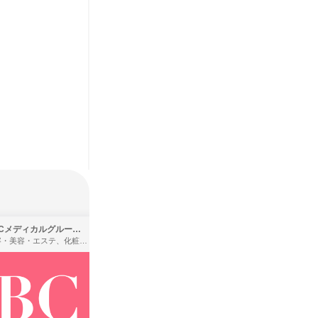
SBCメディカルグループ株式会社
株式会社バンダイ
理容・美容・エステ、化粧品・理美容用品小売、医療・病院
アパレル・繊維・スポーツメーカー、製造・メーカー、ゲーム制作・販売