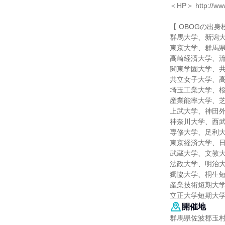
＜HP＞ http://www.
【 OBOGの出身
群馬大学、新潟
東京大学、群馬
高崎経済大学、
関東学園大学、
共立女子大学、
埼玉工業大学、
産業能率大学、
上武大学、神田
神奈川大学、西
専修大学、足利
東京経済大学、
武蔵大学、文教
法政大学、明治
獨協大学、桐生
産業技術短期大
立正大学短期大
開催地
群馬県佐波郡玉村町