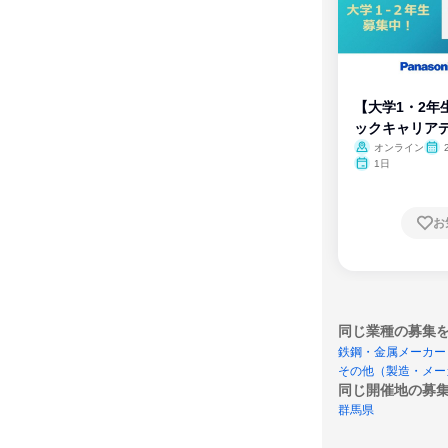
【大学1・2年
ックキャリア
ム
オンライン
1日
お
同じ業種の募集
鉄鋼・金属メーカー
その他（製造・メー
同じ開催地の募
群馬県