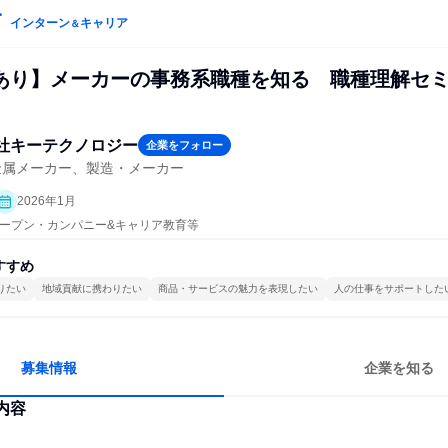
インターン
キャリア
＆
あり】メーカーの事務系職種を知る 職種理解セ
社キーテクノロジー
企業をフォロー
金属メーカー、製造・メーカー
2026年1月
| オープン・カンパニー&キャリア教育等
すすめ
りたい
地域貢献に携わりたい
商品・サービスの魅力を表現したい
人の仕事をサポートした
募集情報
企業を知る
内容