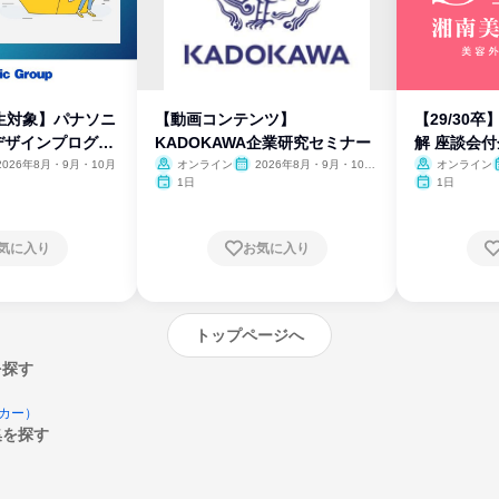
生対象】パナソニ
【動画コンテンツ】
【29/30
デザインプログラ
KADOKAWA企業研究セミナー
解 座談会
2026年8月・9月・10月
オンライン
2026年8月・9月・10
オンライン
月・11月・12月
1日
1日
気に入り
お気に入り
トップページへ
を探す
カー）
集を探す