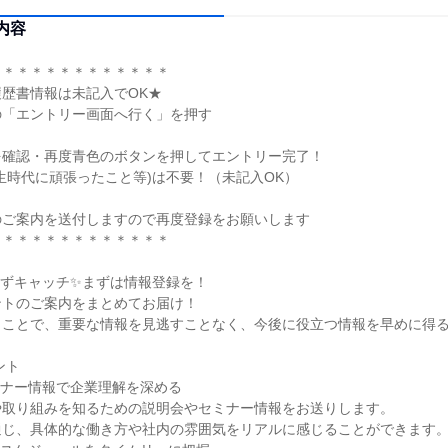
内容
＊＊＊＊＊＊＊＊＊＊＊＊＊
歴書情報は未記入でOK★
の「エントリー画面へ行く」を押す
を確認・再度青色のボタンを押してエントリー完了！
生時代に頑張ったこと等)は不要！（未記入OK）
のご案内を送付しますので再度登録をお願いします
＊＊＊＊＊＊＊＊＊＊＊＊＊
さずキャッチ✨まずは情報登録を！
ントのご案内をまとめてお届け！
くことで、重要な情報を見逃すことなく、今後に役立つ情報を早めに得
ント
ミナー情報で企業理解を深める
や取り組みを知るための説明会やセミナー情報をお送りします。
通じ、具体的な働き方や社内の雰囲気をリアルに感じることができます