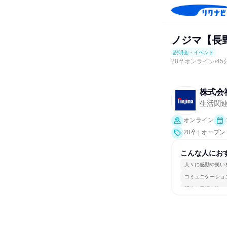
ノジマ【長
説明会・イベント
28卒オンライン/4
株式会
生活関
オンライン
28卒 | オ
会、業界研究]
こんな人にお
人々に感動や笑い
コミュニケーショ
明確な目標を追い