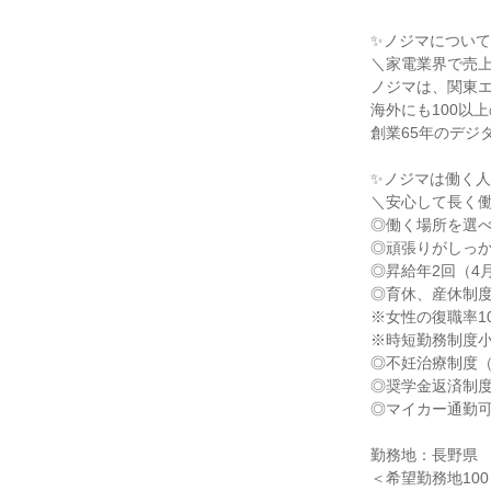
✨ノジマについて
＼家電業界で売上
ノジマは、関東エ
海外にも100以
創業65年のデジ
✨ノジマは働く
＼安心して長く
◎働く場所を選べ
◎頑張りがしっ
◎昇給年2回（4
◎育休、産休制
※女性の復職率1
※時短勤務制度小
◎不妊治療制度
◎奨学金返済制
◎マイカー通勤可
勤務地：長野県
＜希望勤務地10