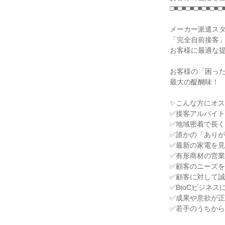
□■□■□■□■□■□■□
メーカー派遣ス
「完全自前接客
お客様に最適な
お客様の「困っ
最大の醍醐味！
✨こんな方にオ
✅接客アルバイ
✅地域密着で長
✅誰かの「あり
✅最新の家電を
✅有形商材の営
✅顧客のニーズ
✅顧客に対して
✅BtoCビジネス
✅成果や意欲が
✅若手のうちか