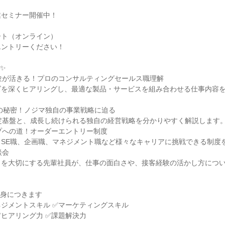
業セミナー開催中！
ート（オンライン）
エントリーください！
✨
験が活きる！プロのコンサルティングセールス職理解
ズを深くヒアリングし、最適な製品・サービスを組み合わせる仕事内容
長の秘密！ノジマ独自の事業戦略に迫る
定基盤と、成長し続けられる独自の経営戦略を分かりやすく解説します
プへの道！オーダーエントリー制度
くSE職、企画職、マネジメント職など様々なキャリアに挑戦できる制度
談会
ィを大切にする先輩社員が、仕事の面白さや、接客経験の活かし方につ
が身につきます
ネジメントスキル ✅マーケティングスキル
✅ヒアリング力 ✅課題解決力