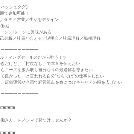
チハッシュタグ】
着順で参加可能！
グ／企画／営業／生活をデザイン
系歓迎
ターン／Iターンに興味がある
自己分析／社員と会える／説明会／社風理解／職種理解
￣￣￣￣￣￣￣￣￣￣
サルティングセールスだから叶う！✨
好きだけど、「忖度なし」で本音を伝えたい
からニーズを汲み取り自分なりの最適解を導きたい
て良かった」と言われる自分”ならでは”の仕事をしたい
く、店舗運営や企画で経営視点を身につけキャリアの幅を広げたい
￣￣￣￣￣￣￣￣￣￣
■□■□■□■
の働き方」をノジマで見つけませんか？
■□■□■□■