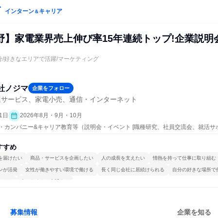
インターン
キャリア
＆
野】家電業界売上伸び率15年連続トップ!企業説明
5分/好きなエリアで活躍/マーケティング
社ノジマ
企業をフォロー
連サービス、家電小売、通信・インターネット
1日
2026年8月・9月・10月
ープン・カンパニー&キャリア教育等（説明会・イベント [職種研究、社員交流会、就活
）
すすめ
を届けたい
商品・サービスを企画したい
人の成長を支えたい
情熱を持って仕事に取り組む
ンが活発
女性が働きやすい環境で働ける
長く同じ会社に居続けられる
自分の好きな場所で
かける
人とたくさん会話する
募集情報
企業を知る