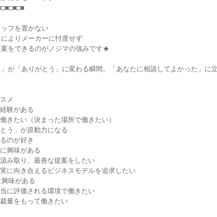
■□■□■□■
タッフを置かない
」によりメーカーに忖度せず
提案をできるのがノジマの強みです★
た」が「ありがとう」に変わる瞬間。「あなたに相談してよかった」に
ススメ
ト経験がある
く働きたい（決まった場所で働きたい）
がとう」が原動力になる
見るのが好き
業に興味がある
を汲み取り、最善な提案をしたい
誠実に向き合えるビジネスモデルを追求したい
に興味がある
正当に評価される環境で働きたい
ら裁量をもって働きたい