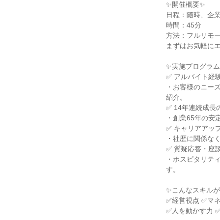
✨開催概要✨
日程：随時、企
時間：45分
方法：フルリモ
まずはお気軽に
✨実施プログラム
✅ アルバイト経
・お客様のニー
紹介。
✅ 14年連続成
・創業65年の安
✅ キャリアアッ
・社歴に関係な
✅ 質疑応答・座
・ホスピタリテ
す。
✨こんなスキル
✅経営視点 ✅マ
✅人を動かす力 