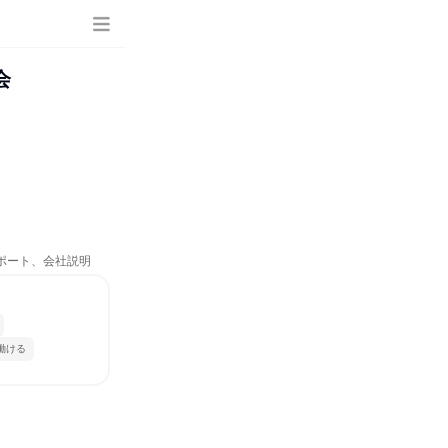
会
サポート、会社説明
働ける