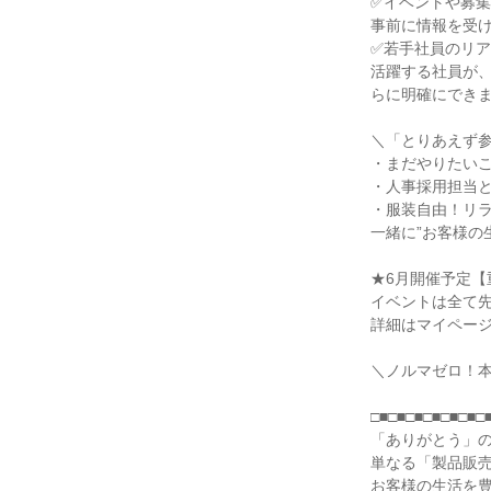
✅イベントや募
事前に情報を受
✅若手社員のリ
活躍する社員が
らに明確にでき
＼「とりあえず
・まだやりたいこ
・人事採用担当
・服装自由！リ
一緒に”お客様の
★6月開催予定【
イベントは全て
詳細はマイペー
＼ノルマゼロ！
□■□■□■□■□■□■□
「ありがとう」
単なる「製品販
お客様の生活を