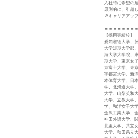
入社時に希望の
原則的に、引越
※キャリアアッ
＝＝＝＝＝＝＝
【採用実績校】
愛知淑徳大学、
大学短期大学部
海大学大学院、
期大学、東京女
京富士大学、東
宇都宮大学、新
本体育大学、日
学、北海道大学
大学、山梨英和
大学、立教大学
学、和洋女子大
金沢工業大学、
神田外語大学、
北里大学、共立
大学、秋田県立