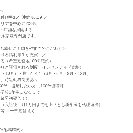
✨
伸び率15年連続No.1★／
リアを中心に200以上、
上の店舗を展開する、
タル家電専門店です。
人も幸せに！働きやすさのこだわり✨
働ける福利厚生が充実！／
る（希望勤務地100％確約）
かりと評価される制度（インセンティブ支給）
月・10月）・賞与年4回（3月・6月・9月・12月）
度、時短勤務制度あり
00%！復帰したい方は100%復職可
学校5年生になるまで
（業界初導入！）
度（入社後、月1万円までを上限とし奨学金を代理返済）
等 ※一部店舗除く
0％配属確約＞