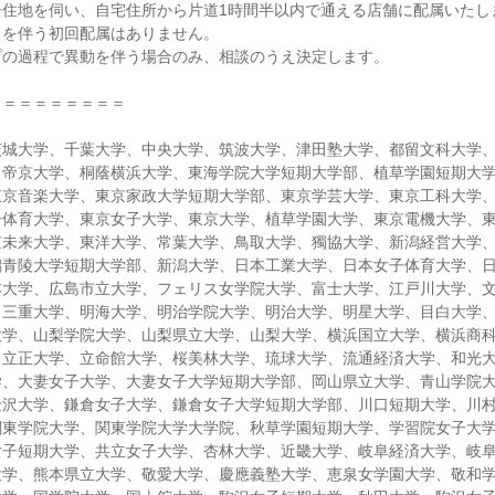
居住地を伺い、自宅住所から片道1時間半以内で通える店舗に配属いたし
しを伴う初回配属はありません。
プの過程で異動を伴う場合のみ、相談のうえ決定します。
＝＝＝＝＝＝＝＝＝
茨城大学、千葉大学、中央大学、筑波大学、津田塾大学、都留文科大学
、帝京大学、桐蔭横浜大学、東海学院大学短期大学部、植草学園短期大
東京音楽大学、東京家政大学短期大学部、東京学芸大学、東京工科大学
子体育大学、東京女子大学、東京大学、植草学園大学、東京電機大学、
京未来大学、東洋大学、常葉大学、鳥取大学、獨協大学、新潟経営大学
潟青陵大学短期大学部、新潟大学、日本工業大学、日本女子体育大学、
本大学、広島市立大学、フェリス女学院大学、富士大学、江戸川大学、
、三重大学、明海大学、明治学院大学、明治大学、明星大学、目白大学
大学、山梨学院大学、山梨県立大学、山梨大学、横浜国立大学、横浜商
、立正大学、立命館大学、桜美林大学、琉球大学、流通経済大学、和光
学、大妻女子大学、大妻女子大学短期大学部、岡山県立大学、青山学院
金沢大学、鎌倉女子大学、鎌倉女子大学短期大学部、川口短期大学、川
関東学院大学、関東学院大学大学院、秋草学園短期大学、学習院女子大
女子短期大学、共立女子大学、杏林大学、近畿大学、岐阜経済大学、岐
大学、熊本県立大学、敬愛大学、慶應義塾大学、恵泉女学園大学、敬和