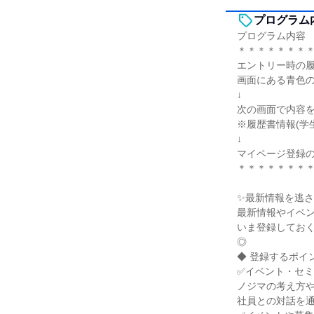
プログラム
プログラム内容
＊＊＊＊＊＊＊
エントリー時の履
画面にある青色
↓
次の画面で内容
※履歴書情報(学
↓
マイページ登録
＊＊＊＊＊＊＊
✨最新情報を逃
最新情報やイベ
いま登録してお
◎
◆ 登録するポイ
✅イベント・セ
ノジマの考え方
社員との対話を