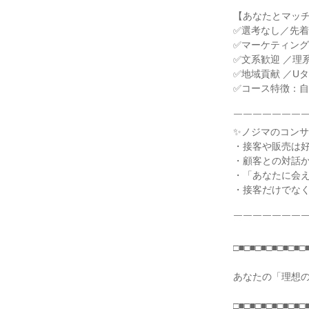
【あなたとマッ
✅選考なし／先
✅マーケティン
✅文系歓迎 ／理
✅地域貢献 ／U
✅コース特徴：
￣￣￣￣￣￣￣
✨ノジマのコン
・接客や販売は
・顧客との対話
・「あなたに会え
・接客だけでな
￣￣￣￣￣￣￣
□■□■□■□■□■□■□
あなたの「理想
□■□■□■□■□■□■□