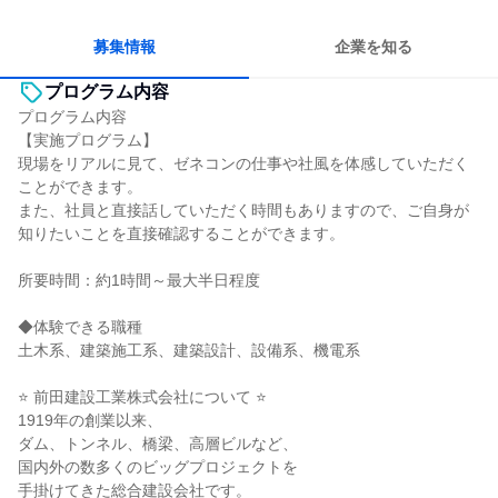
多様な職種の人と関われる
若手が裁量を持てる環境
募集情報
企業を知る
プログラム内容
プログラム内容
【実施プログラム】
現場をリアルに見て、ゼネコンの仕事や社風を体感していただく
ことができます。
また、社員と直接話していただく時間もありますので、ご自身が
知りたいことを直接確認することができます。
所要時間：約1時間～最大半日程度
◆体験できる職種
土木系、建築施工系、建築設計、設備系、機電系
⭐ 前田建設工業株式会社について ⭐
1919年の創業以来、
ダム、トンネル、橋梁、高層ビルなど、
国内外の数多くのビッグプロジェクトを
手掛けてきた総合建設会社です。