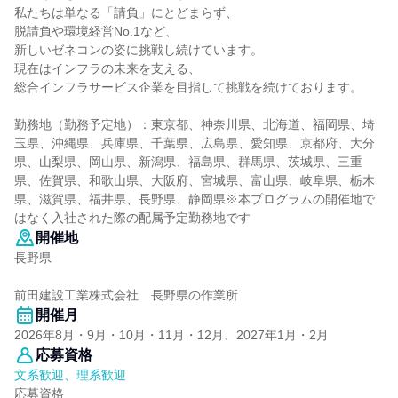
私たちは単なる「請負」にとどまらず、
脱請負や環境経営No.1など、
新しいゼネコンの姿に挑戦し続けています。
現在はインフラの未来を支える、
総合インフラサービス企業を目指して挑戦を続けております。
勤務地（勤務予定地）：東京都、神奈川県、北海道、福岡県、埼
玉県、沖縄県、兵庫県、千葉県、広島県、愛知県、京都府、大分
県、山梨県、岡山県、新潟県、福島県、群馬県、茨城県、三重
県、佐賀県、和歌山県、大阪府、宮城県、富山県、岐阜県、栃木
県、滋賀県、福井県、長野県、静岡県※本プログラムの開催地で
はなく入社された際の配属予定勤務地です
開催地
長野県
前田建設工業株式会社 長野県の作業所
開催月
2026年8月・9月・10月・11月・12月、2027年1月・2月
応募資格
文系歓迎、理系歓迎
応募資格