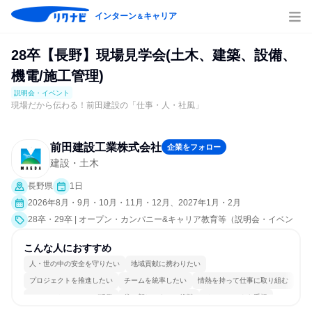
インターン
キャリア
＆
28卒【長野】現場見学会(土木、建築、設備、
機電/施工管理)
説明会・イベント
現場だから伝わる！前田建設の「仕事・人・社風」
前田建設工業株式会社
企業をフォロー
建設・土木
長野県
1日
2026年8月・9月・10月・11月・12月、2027年1月・2月
28卒・29卒 | オープン・カンパニー&キャリア教育等（説明会・イベン
ト [職種研究、職場見学会、社員交流会、就活サポート、会社説明会、業
界研究]）
こんな人におすすめ
人・世の中の安全を守りたい
地域貢献に携わりたい
プロジェクトを推進したい
チームを統率したい
情熱を持って仕事に取り組む
コミュニケーションが活発
常に新しいものに挑戦
チームワークを重視