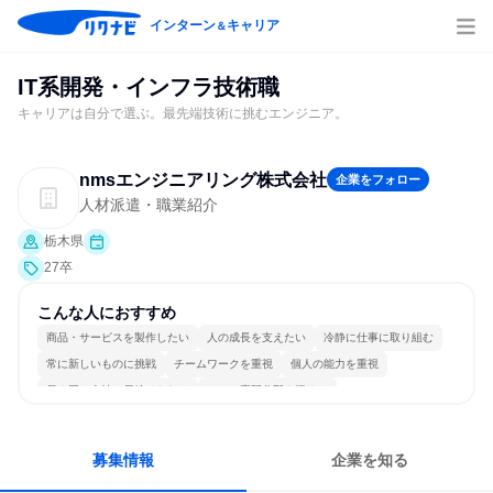
インターン
キャリア
＆
IT系開発・インフラ技術職
キャリアは自分で選ぶ。最先端技術に挑むエンジニア。
nmsエンジニアリング株式会社
企業をフォロー
人材派遣・職業紹介
栃木県
27卒
こんな人におすすめ
商品・サービスを製作したい
人の成長を支えたい
冷静に仕事に取り組む
常に新しいものに挑戦
チームワークを重視
個人の能力を重視
長く同じ会社に居続けられる
一つの専門分野を極める
募集情報
企業を知る