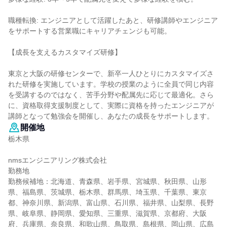
職種転換: エンジニアとして活躍したあと、研修講師やエンジニア
をサポートする営業職にキャリアチェンジも可能。
【成長を支えるカスタマイズ研修】
東京と大阪の研修センターで、新卒一人ひとりにカスタマイズさ
れた研修を実施しています。学校の授業のように全員で同じ内容
を受講するのではなく、苦手分野や配属先に応じて最適化。さら
に、資格取得支援制度として、実際に資格を持ったエンジニアが
講師となって勉強会を開催し、あなたの成長をサポートします。
開催地
栃木県
nmsエンジニアリング株式会社
勤務地
勤務候補地：北海道、青森県、岩手県、宮城県、秋田県、山形
県、福島県、茨城県、栃木県、群馬県、埼玉県、千葉県、東京
都、神奈川県、新潟県、富山県、石川県、福井県、山梨県、長野
県、岐阜県、静岡県、愛知県、三重県、滋賀県、京都府、大阪
府、兵庫県、奈良県、和歌山県、鳥取県、島根県、岡山県、広島