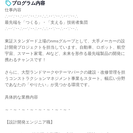
プログラム内容
仕事内容
∴‥∵‥∴‥∵‥∴‥∴∴‥∵‥∴‥∵‥∴
最先端を「つくる」・「支える」技術者集団
∴‥∵‥∴‥∵‥∴‥∴∴‥∵‥∴‥∵‥∴
東証スタンダード上場のnmsグループとして、大手メーカーの設
計開発プロジェクトを担当しています。自動車、ロボット、航空
宇宙、スマート家電、AIなど、未来を形作る最先端製品の開発に
携わるチャンスです！
さらに、大型ランドマークやテーマパークの建設・改修管理を担
うコンストラクションマネジメント事業もスタート。幅広い分野
であなたの「やりたい」が見つかる環境です。
具体的な業務内容
～・～・～・～・～・～・～・～・
【設計開発エンジニア職】