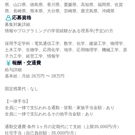
県、山口県、徳島県、香川県、愛媛県、高知県、福岡県、佐賀
県、長崎県、熊本県、大分県、宮崎県、鹿児島県、沖縄県
応募資格
募集対象詳細
情報やプログラミングの学習経験がある理系卒(予定)の方
採用予定学科：電気通信工学、数学、化学、建築工学、物理学、
土木工学、生物学、応用化学、地学、応用物理学、機械工学、原
子力工学、経営工学、情報学
報酬・交通費
給与詳細
基本給：月給 26万円 〜 28万円
固定残業代：なし
【一律手当】
全員に一律で支払われる通勤・皆勤・家族手当金額：あり
全員に一律で支払われるその他手当金額：あり
通勤交通費 条件:1ヶ月の定期代にて支給（上限35,000円/月）
社宅手当（自己負担額：35,000円/月）