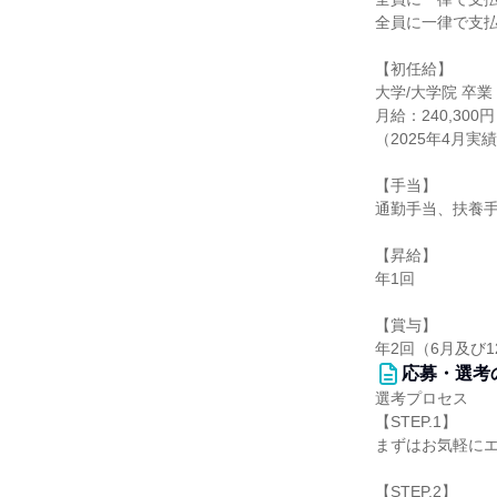
全員に一律で支
【初任給】
大学/大学院 卒
月給：240,300円
（2025年4月実
【手当】
通勤手当、扶養
【昇給】
年1回
【賞与】
年2回（6月及び1
応募・選考
選考プロセス
【STEP.1】
まずはお気軽に
【STEP.2】