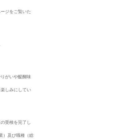
ページをご覧いた
。
やりがいや醍醐味
を楽しみにしてい
査の受検を完了し
業）及び職種（総