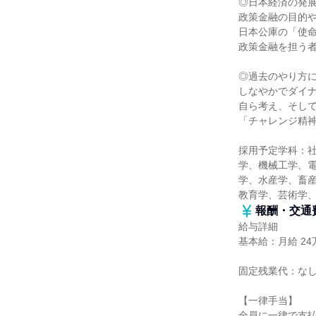
◎日本経済の発
政策金融の目的
日本公庫の「使
政策金融を担う
◎過去のやり方
しなやかでダイ
自ら考え、そし
「チャレンジ精
採用予定学科：
学、機械工学、
学、水産学、畜産
教育学、芸術学
報酬・交通
給与詳細
基本給：月給 24
固定残業代：な
【一律手当】
全員に一律で支