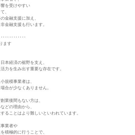
影響を受けやすい
して、
等の金融支援に加え、
た非金融支援も行います。
‥‥‥‥‥‥‥
ります
】
、日本経済の裾野を支え、
に活力を生み出す重要な存在です。
た小規模事業者は、
な場合が少なくありません。
び創業後間もない方は、
いなどの理由から、
達することはより難しいといわれています。
模事業者や
援を積極的に行うことで、