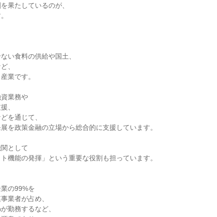
割を果たしているのが、
す。
】
せない食料の供給や国土、
など、
う産業です。
融資業務や
支援、
などを通じて、
発展を政策金融の立場から総合的に支援しています。
機関として
ット機能の発揮」という重要な役割も担っています。
】
業の99%を
模事業者が占め、
%が勤務するなど、