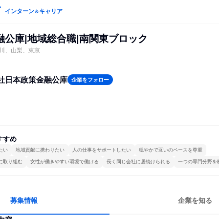
インターン
キャリア
＆
融公庫|地域総合職|南関東ブロック
川、山梨、東京
社日本政策金融公庫
企業をフォロー
すすめ
たい
地域貢献に携わりたい
人の仕事をサポートしたい
穏やかで互いのペースを尊重
に取り組む
女性が働きやすい環境で働ける
長く同じ会社に居続けられる
一つの専門分野を
募集情報
企業を知る