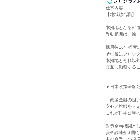
プログラム
仕事内容
【地域総合職】
本拠地となる都
異動範囲は、原
採用後10年程度
その後はブロッ
本拠地とそれ以
交互に勤務する
‥‥‥‥‥‥‥
▼日本政策金融
「政策金融の担
安心と挑戦を支
これが日本公庫
政策金融機関と
資金調達が困難
中小企業・小規