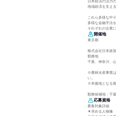
日本経済の活力
地域経済を支え
これら多様な中
多様な金融手法
それぞれの企業
開催地
東京都
株式会社日本政
勤務地
千葉、神奈川、
※農林水産事業
い。
※本拠地となる
勤務候補地：千
応募資格
募集対象詳細
▼求める人物像