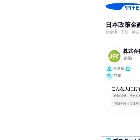
日本政策金
勤務地：千葉、神奈
株式会
金融
東京都
27卒
こんな人にお
金融関係に携わり
情熱を持って仕事