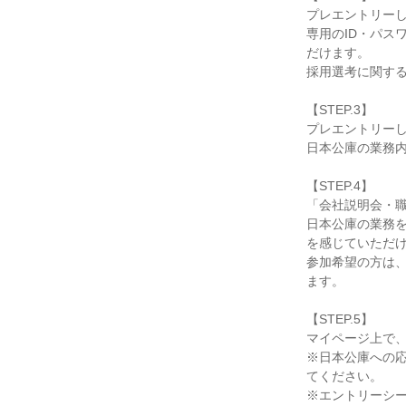
プレエントリーし
専用のID・パス
だけます。
採用選考に関す
【STEP.3】
プレエントリー
日本公庫の業務
【STEP.4】
「会社説明会・
日本公庫の業務
を感じていただ
参加希望の方は
ます。
【STEP.5】
マイページ上で
※日本公庫への
てください。
※エントリーシー