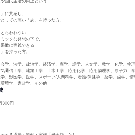
展や国民生活の向上という
や
命」に共感し、
者としての高い「志」を持った方。
にとらわれない、
ナミックな発想の下で、
て果敢に実践できる
神」を持った方。
社会学、法学、政治学、経済学、商学、語学、人文学、数学、化学、物
電気通信工学、建築工学、土木工学、応用化学、応用物理学、原子力工
学、獣医学、医学、スポーツ/人間科学、看護/保健学、薬学、歯学、情
、環境学、家政学、その他
費
万300円
し
払われる通勤・皆勤・家族手当金額：なし