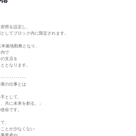
内容
道府県を設定し、
則としてブロック内に限定されます。
は本拠地勤務となり、
ク内で
外の支店を
こととなります。
‥‥‥‥‥‥‥
公庫の仕事とは
い手として、
え、共に未来を創る。」
の使命です。
して、
なことが少なくない
模事業者や、