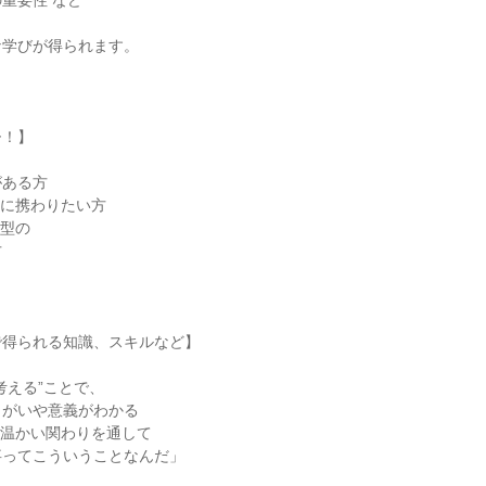
重要性 など
な学びが得られます。
ひ！】
がある方
事に携わりたい方
着型の
方
で得られる知識、スキルなど】
考える”ことで、
りがいや意義がわかる
の温かい関わりを通して
事ってこういうことなんだ」