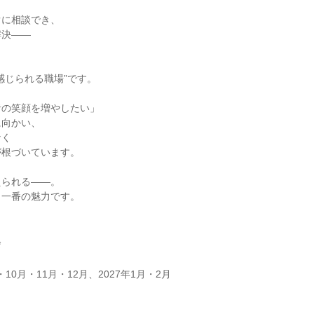
ぐに相談でき、
解決――
感じられる職場”です。
者の笑顔を増やしたい」
に向かい、
なく
が根づいています。
えられる――。
く一番の魅力です。
会
・10月・11月・12月、2027年1月・2月