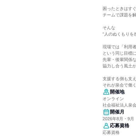
困ったときはす
チームで課題を
そんな
“人のぬくもりを
現場では「利用
という同じ目標
先輩・後輩関係
協力し合う風土
支援する側も支
それが泉会で働
開催地
オンライン
社会福祉法人泉
開催月
2026年8月・9月
応募資格
応募資格