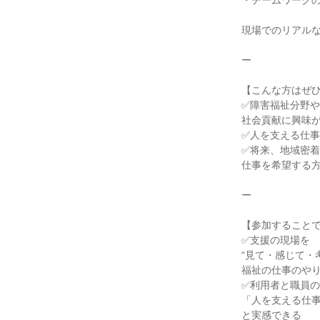
・チームワークの
現場でのリアル
ー
【こんな方はぜ
✅障害福祉分野や
社会貢献に興味
✅人を支える仕
✅将来、地域密
仕事を希望する
ー
【参加すること
✅支援の現場を
“見て・感じて・
福祉の仕事のや
✅利用者と職員
「人を支える仕
と実感できる