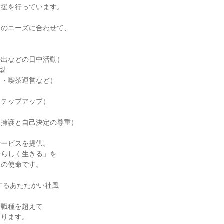
支援を行っています。
りのニーズに合わせて、
外出などの日中活動）
型
会・喫茶運営など）
ステップアップ）
利擁護と自己決定の尊重）
サービスを提供。
分らしく生きる」を
会の使命です。
にするあたたかい社風
や職種を超えて
あります。