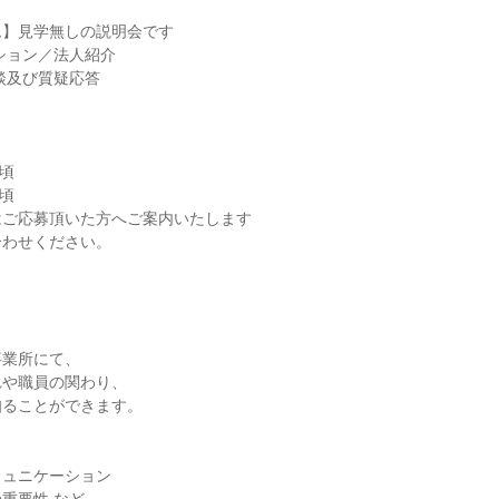
ム】見学無しの説明会です
ーション／法人紹介
相談及び質疑応答
時頃
時頃
はご応募頂いた方へご案内いたします
合わせください。
事業所にて、
れや職員の関わり、
知ることができます。
ミュニケーション