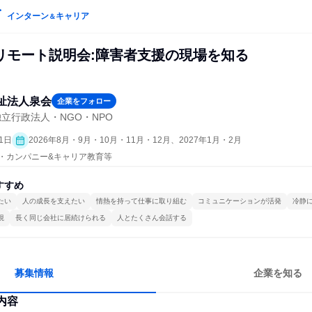
インターン
キャリア
＆
リモート説明会:障害者支援の現場を知る
祉法人泉会
企業をフォロー
立行政法人・NGO・NPO
1日
2026年8月・9月・10月・11月・12月、2027年1月・2月
プン・カンパニー&キャリア教育等
すすめ
たい
人の成長を支えたい
情熱を持って仕事に取り組む
コミュニケーションが活発
冷静
視
長く同じ会社に居続けられる
人とたくさん会話する
募集情報
企業を知る
内容