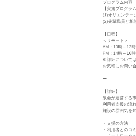
プログラム内容
【実施プログラ
(1)オリエンテ
(2)先輩職員と
【日程】
＜リモート＞
AM：10時～12
PM：14時～16
※詳細について
お気軽にお問い
ー
【詳細】
泉会が運営する
利用者支援の流
施設の雰囲気を
・支援の方法
・利用者とのコ