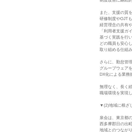
制度改善に継続
また、支援の質
研修制度やOJT
経営理念の共有
「利用者支援ガ
基づく実践を行
どの職員も安心
取り組める仕組
さらに、勤怠管
グループウェア
DX化による業務
無理なく、長く
職場環境を実現
▼(2)地域に根
泉会は、東京都
西多摩郡日の出
地域とのつなが