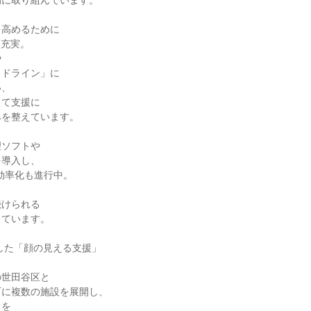
的に取り組んでいます。
を高めるために
も充実。
や
イドライン」に
い、
して支援に
みを整えています。
理ソフトや
を導入し、
効率化も進行中。
続けられる
しています。
ざした「顔の見える支援」
の世田谷区と
町に複数の施設を展開し、
りを