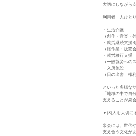
大切にしながら
利用者一人ひと
・生活介護
（創作・音楽・
・就労継続支援B
（軽作業・販売
・就労移行支援
（一般就労への
・入所施設
（日の出舎：権
といった多様な
「地域の中で自
支えることが泉
▼(3)人を大切
泉会には、世代
支え合う文化が