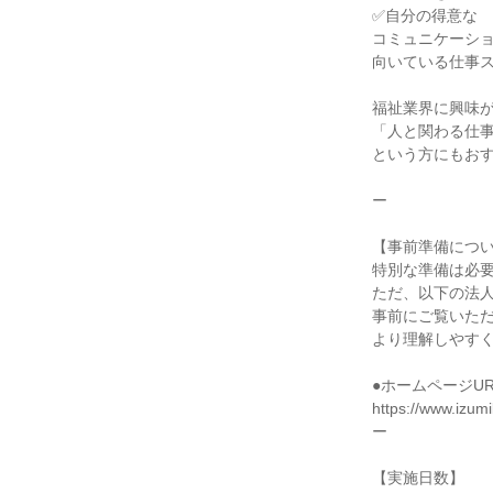
✅自分の得意な
コミュニケーシ
向いている仕事
福祉業界に興味
「人と関わる仕
という方にもお
ー
【事前準備につ
特別な準備は必
ただ、以下の法
事前にご覧いた
より理解しやす
●ホームページUR
https://www.izumik
ー
【実施日数】