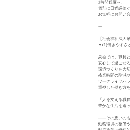
1時間程度～。
個別に日程調整
お気軽にお問い
ー
【社会福祉法人
▼(1)働きやす
泉会では、職員
安心して過ごせ
環境づくりを大
残業時間の削減
ワークライフバ
重視した働き方
「人を支える職
豊かな生活を送
――その想いの
勤務環境の整備