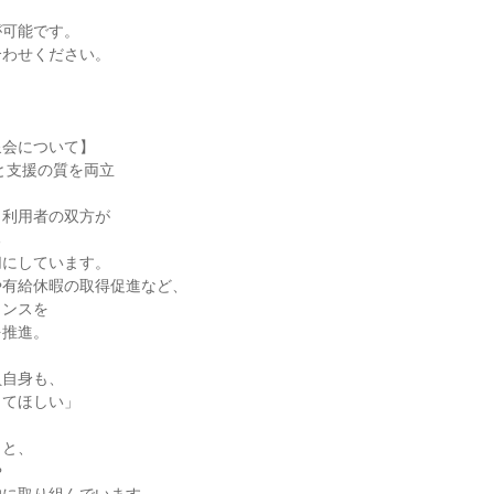
が可能です。
合わせください。
泉会について】
さと支援の質を両立
と利用者の双方が
る
切にしています。
や有給休暇の取得促進など、
ランスを
を推進。
員自身も、
ってほしい」
もと、
や