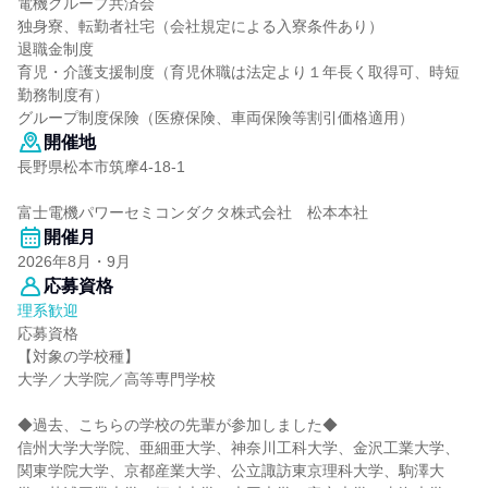
電機グループ共済会
独身寮、転勤者社宅（会社規定による入寮条件あり）
退職金制度
育児・介護支援制度（育児休職は法定より１年長く取得可、時短
勤務制度有）
グループ制度保険（医療保険、車両保険等割引価格適用）
開催地
長野県松本市筑摩4-18-1
富士電機パワーセミコンダクタ株式会社 松本本社
開催月
2026年8月・9月
応募資格
理系歓迎
応募資格
【対象の学校種】
大学／大学院／高等専門学校
◆過去、こちらの学校の先輩が参加しました◆
信州大学大学院、亜細亜大学、神奈川工科大学、金沢工業大学、
関東学院大学、京都産業大学、公立諏訪東京理科大学、駒澤大