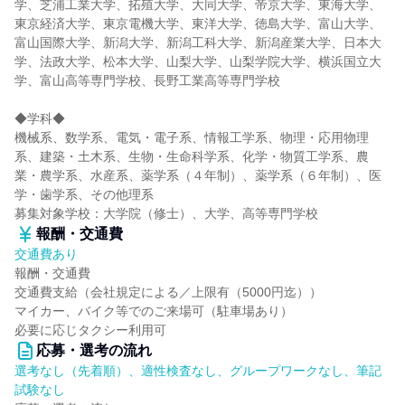
学、芝浦工業大学、拓殖大学、大同大学、帝京大学、東海大学、
東京経済大学、東京電機大学、東洋大学、徳島大学、富山大学、
富山国際大学、新潟大学、新潟工科大学、新潟産業大学、日本大
学、法政大学、松本大学、山梨大学、山梨学院大学、横浜国立大
学、富山高等専門学校、長野工業高等専門学校
◆学科◆
機械系、数学系、電気・電子系、情報工学系、物理・応用物理
系、建築・土木系、生物・生命科学系、化学・物質工学系、農
業・農学系、水産系、薬学系（４年制）、薬学系（６年制）、医
学・歯学系、その他理系
募集対象学校：大学院（修士）、大学、高等専門学校
報酬・交通費
交通費あり
報酬・交通費
交通費支給（会社規定による／上限有（5000円迄））
マイカー、バイク等でのご来場可（駐車場あり）
必要に応じタクシー利用可
応募・選考の流れ
選考なし（先着順）、適性検査なし、グループワークなし、筆記
試験なし