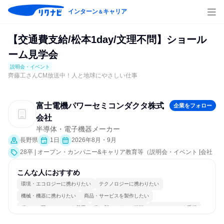
インターン
キャリア
＆
【交通費支給/松本1day/文理不問】ショール
ーム見学会
説明会・イベント
齊藤工さんCM放送中！人と地球にやさしい仕事
富士電機パワーセミコンダクタ株式
企業をフォロー
会社
半導体・電子機器メーカー
長野県
1日
2026年8月・9月
28卒 | オープン・カンパニー&キャリア教育等（説明会・イベント [会社
説明会、業界研究]）
こんな人におすすめ
環境・エコロジーに携わりたい
テクノロジーに携わりたい
機械・機器に携わりたい
商品・サービスを製作したい
穏やかで互いのペースを尊重
常に新しいものに挑戦
チームワークを重視
長く同じ会社に居続けられる