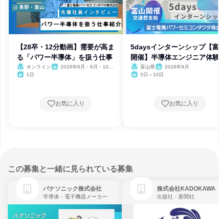
【28卒・12分動画】需要が高ま
5daysインターンシップ【
る「パワー半導体」を扱う仕事
開催】半導体エンジニア体
オンライン
2026年8月・9月・10
富山県
2026年9月
月・11月・12月
1日
5日～10日
お気に入り
お気に入り
この募集と一緒に見られている募集
パナソニック株式会社
株式会社KADOKAWA
半導体・電子機器メーカー
出版社・新聞社