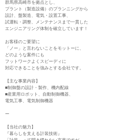
群馬県高崎市を拠点とし、
プラント（製造設備）のプランニングから
設計、盤製造、電気・設置工事、
試運転・調整、メンテナンスまで一貫した
エンジニアリング体制を確立しています！
お客様のご要望に
「ノー」と言わないことをモットーに、
どのような案件にも
フットワークよくスピーディに
対応できることを強みとする会社です。
【主な事業内容】
■制御盤の設計・製作、機内配線
■産業用ロボット、自動制御機器、
電気工事、電気制御機器
ー
【当社の魅力】
『暮らしを支える計装技術』