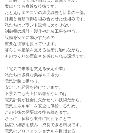
「計装」って聞き慣れない言葉ですが、
実はとても身近な技術です。
たとえばエアコンの温度調整も計装の一部。
計測と自動制御を組み合わせた仕組みです。
私たちはプラント設備に欠かせない
制御盤の設計・製作や計装工事を担当。
設備を安全に動かすための
重要な役割を担っています。
暮らしや産業を支える技術に触れながら、
ものづくりの面白さを感じられる環境です。
『電気で未来を支える安定企業』
私たちは多様な業界や工場の
電気計装に携わり、
安定した経営を続けています。
不景気でも売上に影響がないのは、
電気計装が社会に欠かせない技術だから。
電気エネルギーを安全に供給するため、
この技術の需要は今後も続きます。
さらに、多様な案件に関わることで
幅広い経験を積み、成長できる環境です。
電気のプロフェッショナルを目指せる