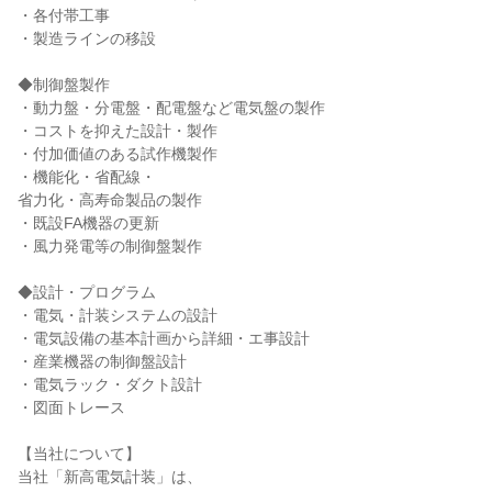
・各付帯工事
・製造ラインの移設
◆制御盤製作
・動力盤・分電盤・配電盤など電気盤の製作
・コストを抑えた設計・製作
・付加価値のある試作機製作
・機能化・省配線・
省力化・高寿命製品の製作
・既設FA機器の更新
・風力発電等の制御盤製作
◆設計・プログラム
・電気・計装システムの設計
・電気設備の基本計画から詳細・エ事設計
・産業機器の制御盤設計
・電気ラック・ダクト設計
・図面トレース
【当社について】
当社「新高電気計装」は、