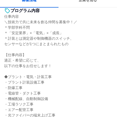
募集情報
企業を知る
プログラム内容
仕事内容
＼技術力で共に未来を創る仲間を募集中！／
＊学部学科不問
＊「安定業界」×「電気」×「成長」
＊計装とは測定器や制御機器のスイッチ、
センサーなどが1つにまとまられたもの
【仕事内容】
適正・希望に応じて、
以下の仕事をお任せします！
◆プラント・電気・計装工事
・プラント計装設備工事
・防爆工事
・電線管・ダクト工事
・機械配線、自動制御設備
・工場ラソク工事
・エアー配管工事
・光ファイバーの端末上げ工事