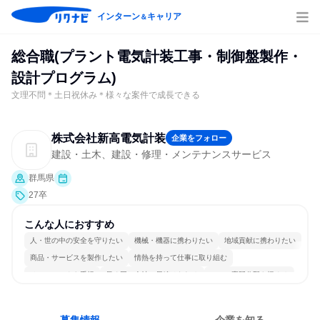
インターン
キャリア
＆
総合職(プラント電気計装工事・制御盤製作・
設計プログラム)
文理不問＊土日祝休み＊様々な案件で成長できる
株式会社新高電気計装
企業をフォロー
建設・土木、建設・修理・メンテナンスサービス
群馬県
27卒
こんな人におすすめ
人・世の中の安全を守りたい
機械・機器に携わりたい
地域貢献に携わりたい
商品・サービスを製作したい
情熱を持って仕事に取り組む
チームワークを重視
長く同じ会社に居続けられる
一つの専門分野を極める