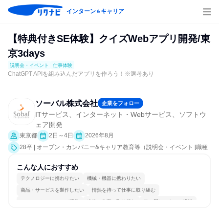
インターン
キャリア
＆
【特典付きSE体験】クイズWebアプリ開発/東
京3days
説明会・イベント
仕事体験
ChatGPT APIを組み込んだアプリを作ろう！※選考あり
ソーバル株式会社
企業をフォロー
ITサービス、インターネット・Webサービス、ソフトウ
ェア開発
東京都
2日～4日
2026年8月
28卒 | オープン・カンパニー&キャリア教育等（説明会・イベント [職種
研究、課題解決プログラム、職場見学会、社員交流会、就活サポート、
会社説明会、業界研究]、仕事体験）
こんな人におすすめ
テクノロジーに携わりたい
機械・機器に携わりたい
商品・サービスを製作したい
情熱を持って仕事に取り組む
コミュニケーションが活発
冷静に仕事に取り組む
常に新しいものに挑戦
チームワークを重視
長く同じ会社に居続けられる
一つの専門分野を極める