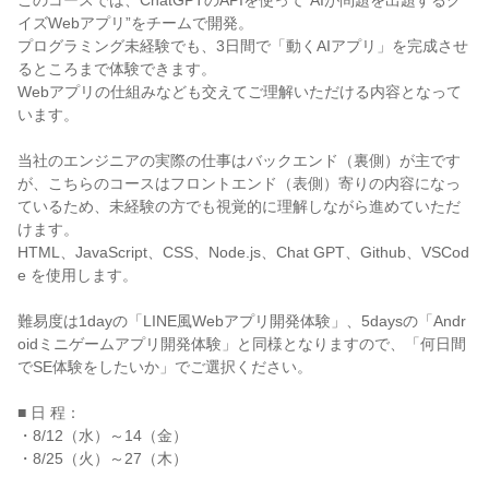
このコースでは、ChatGPTのAPIを使って“AIが問題を出題するク
イズWebアプリ”をチームで開発。
プログラミング未経験でも、3日間で「動くAIアプリ」を完成させ
るところまで体験できます。
Webアプリの仕組みなども交えてご理解いただける内容となって
います。
当社のエンジニアの実際の仕事はバックエンド（裏側）が主です
が、こちらのコースはフロントエンド（表側）寄りの内容になっ
ているため、未経験の方でも視覚的に理解しながら進めていただ
けます。
HTML、JavaScript、CSS、Node.js、Chat GPT、Github、VSCod
e を使用します。
難易度は1dayの「LINE風Webアプリ開発体験」、5daysの「Andr
oidミニゲームアプリ開発体験」と同様となりますので、「何日間
でSE体験をしたいか」でご選択ください。
■ 日 程：
・8/12（水）～14（金）
・8/25（火）～27（木）