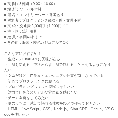
■ 期 間：3日間（9:00～16:00）
■ 場 所：ソーバル本社
■ 選 考：エントリーシート選考あり
■ 対象者：プログラミング経験不問・文理不問
■ 支 給：交通費 3,000円（1,000円／日）
■ 持ち物：筆記用具
■ 定 員：各回40名まで
■ その他：服装・髪色カジュアルでOK
こんな方におすすめ！
・生成AI／ChatGPTに興味がある
・「AIを使える」で終わらず「AIで作れる」と言えるようになり
たい
・文系だけど、IT業界・エンジニアの仕事が気になっている
・初めてプログラミングに触れる
・プログラミングスキルの腕試しをしたい
・対面でIT企業のリアルな雰囲気を感じたい
・チーム開発をしてみたい
・夏のうちに、就活で語れる体験をひとつ作っておきたい
・HTML、JavaScript、CSS、Node.js、Chat GPT、Github、VS C
odeを使いたい