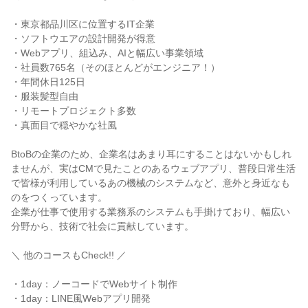
・東京都品川区に位置するIT企業
・ソフトウエアの設計開発が得意
・Webアプリ、組込み、AIと幅広い事業領域
・社員数765名（そのほとんどがエンジニア！）
・年間休日125日
・服装髪型自由
・リモートプロジェクト多数
・真面目で穏やかな社風
BtoBの企業のため、企業名はあまり耳にすることはないかもしれ
ませんが、実はCMで見たことのあるウェブアプリ、普段日常生活
で皆様が利用しているあの機械のシステムなど、意外と身近なも
のをつくっています。
企業が仕事で使用する業務系のシステムも手掛けており、幅広い
分野から、技術で社会に貢献しています。
＼ 他のコースもCheck!! ／
・1day：ノーコードでWebサイト制作
・1day：LINE風Webアプリ開発