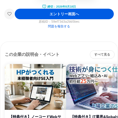
締切：2026年8月18日
エントリー画面へ
原稿ID：
59ef73d3a2bb5bec
問題を報告する
この企業の説明会・イベント
すべて見る
【特典付き】ノーコードWebサ
【特典付き】IT業界&Sobal