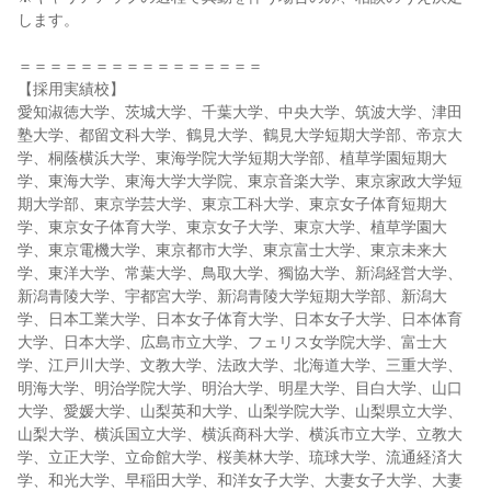
します。
＝＝＝＝＝＝＝＝＝＝＝＝＝＝＝＝
【採用実績校】
愛知淑徳大学、茨城大学、千葉大学、中央大学、筑波大学、津田
塾大学、都留文科大学、鶴見大学、鶴見大学短期大学部、帝京大
学、桐蔭横浜大学、東海学院大学短期大学部、植草学園短期大
学、東海大学、東海大学大学院、東京音楽大学、東京家政大学短
期大学部、東京学芸大学、東京工科大学、東京女子体育短期大
学、東京女子体育大学、東京女子大学、東京大学、植草学園大
学、東京電機大学、東京都市大学、東京富士大学、東京未来大
学、東洋大学、常葉大学、鳥取大学、獨協大学、新潟経営大学、
新潟青陵大学、宇都宮大学、新潟青陵大学短期大学部、新潟大
学、日本工業大学、日本女子体育大学、日本女子大学、日本体育
大学、日本大学、広島市立大学、フェリス女学院大学、富士大
学、江戸川大学、文教大学、法政大学、北海道大学、三重大学、
明海大学、明治学院大学、明治大学、明星大学、目白大学、山口
大学、愛媛大学、山梨英和大学、山梨学院大学、山梨県立大学、
山梨大学、横浜国立大学、横浜商科大学、横浜市立大学、立教大
学、立正大学、立命館大学、桜美林大学、琉球大学、流通経済大
学、和光大学、早稲田大学、和洋女子大学、大妻女子大学、大妻