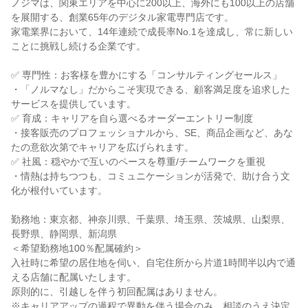
ノジマは、関東エリアを中心に200以上、海外にも100以上の店舗
を展開する、創業65年のデジタル家電専門店です。
家電業界において、14年連続で成長率No.1を達成し、常に新しい
ことに挑戦し続ける企業です。
✅ 専門性：お客様を豊かにする「コンサルティングセールス」
・「ノルマなし」だからこそ実現できる、顧客満足度を追求した
サービスを提供しています。
✅ 育成：キャリアを自ら選べるオーダーエントリー制度
・接客販売のプロフェッショナルから、SE、商品企画など、あな
たの意欲次第でキャリアを広げられます。
✅ 社風：穏やかで互いのペースを尊重/チームワークを重視
・情熱は持ちつつも、コミュニケーションが活発で、助け合う文
化が根付いています。
勤務地：東京都、神奈川県、千葉県、埼玉県、茨城県、山梨県、
長野県、静岡県、新潟県
＜希望勤務地100％配属確約＞
入社時に希望の居住地を伺い、自宅住所から片道1時間半以内で通
える店舗に配属いたします。
原則的に、引越しを伴う初回配属はありません。
※キャリアアップの過程で異動を伴う場合のみ、相談のうえ決定