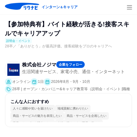
インターン
キャリア
＆
【参加特典有】バイト経験が活きる!接客スキ
ルでキャリアアップ
説明会・イベント
28卒／「ありがとう」が最高評価。接客経験をプロのキャリアへ
株式会社ノジマ
企業をフォロー
生活関連サービス、家電小売、通信・インターネット
オンライン
1日
2026年8月・9月・10月
28卒 | オープン・カンパニー&キャリア教育等（説明会・イベント [職種
研究、社員交流会、就活サポート、会社説明会、業界研究]）
こんな人におすすめ
人々に感動や笑いを届けたい
地域貢献に携わりたい
商品・サービスの魅力を表現したい
商品・サービスを企画したい
商品・サービスを販売したい
女性が働きやすい環境で働ける
自分の好きな場所で働ける
若手が裁量を持てる環境
人とたくさん会話する