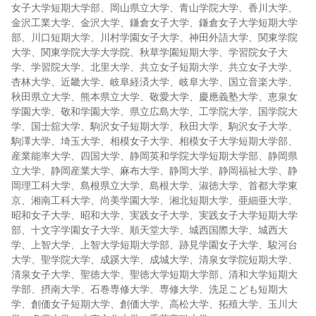
女子大学短期大学部、岡山県立大学、青山学院大学、香川大学、
金沢工業大学、金沢大学、鎌倉女子大学、鎌倉女子大学短期大学
部、川口短期大学、川村学園女子大学、神田外語大学、関東学院
大学、関東学院大学大学院、秋草学園短期大学、学習院女子大
学、学習院大学、北里大学、共立女子短期大学、共立女子大学、
杏林大学、近畿大学、岐阜経済大学、岐阜大学、国立音楽大学、
秋田県立大学、熊本県立大学、敬愛大学、慶應義塾大学、恵泉女
学園大学、敬和学園大学、県立広島大学、工学院大学、国学院大
学、国士舘大学、駒沢女子短期大学、秋田大学、駒沢女子大学、
駒澤大学、埼玉大学、相模女子大学、相模女子大学短期大学部、
産業能率大学、四国大学、静岡英和学院大学短期大学部、静岡県
立大学、静岡産業大学、麻布大学、静岡大学、静岡福祉大学、静
岡理工科大学、島根県立大学、島根大学、淑徳大学、首都大学東
京、湘南工科大学、尚美学園大学、湘北短期大学、亜細亜大学、
昭和女子大学、昭和大学、実践女子大学、実践女子大学短期大学
部、十文字学園女子大学、順天堂大学、城西国際大学、城西大
学、上智大学、上智大学短期大学部、跡見学園女子大学、駿河台
大学、聖学院大学、成蹊大学、成城大学、清泉女学院短期大学、
清泉女子大学、聖徳大学、聖徳大学短期大学部、清和大学短期大
学部、摂南大学、石巻専修大学、専修大学、洗足こども短期大
学、創価女子短期大学、創価大学、高松大学、拓殖大学、玉川大