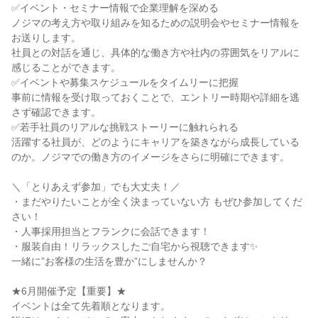
✅イベント・セミナー情報で企業理解を深める
ノジマの考え方や取り組みを知るための説明会やセミナー情報を
お送りします。
社員との対話を通じ、具体的な働き方や社内の雰囲気をリアルに
感じることができます。
✅イベントや募集スケジュールをタイムリーに把握
事前に情報を受け取っておくことで、エントリー時期や詳細を逃
さず確認できます。
✅若手社員のリアルな挑戦ストーリーに触れられる
活躍する社員が、どのようにキャリアを築きながら成長している
のか。ノジマでの働き方のイメージをさらに明確にできます。
＼「とりあえず参加」でも大丈夫！／
・まだやりたいことが全く決まっていない方 もぜひ参加してくだ
さい！
・人事採用担当とフランクに会話できます！
・服装自由！リラックスしたご自宅から視聴できます✨
一緒に”お客様の生活を豊か”にしませんか？
★6月開催予定【重要】★
イベントは全て先着順となります。