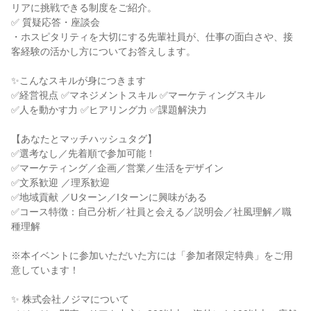
リアに挑戦できる制度をご紹介。
✅ 質疑応答・座談会
・ホスピタリティを大切にする先輩社員が、仕事の面白さや、接
客経験の活かし方についてお答えします。
✨こんなスキルが身につきます
✅経営視点 ✅マネジメントスキル ✅マーケティングスキル
✅人を動かす力 ✅ヒアリング力 ✅課題解決力
【あなたとマッチハッシュタグ】
✅選考なし／先着順で参加可能！
✅マーケティング／企画／営業／生活をデザイン
✅文系歓迎 ／理系歓迎
✅地域貢献 ／Uターン／Iターンに興味がある
✅コース特徴：自己分析／社員と会える／説明会／社風理解／職
種理解
※本イベントに参加いただいた方には「参加者限定特典」をご用
意しています！
✨ 株式会社ノジマについて