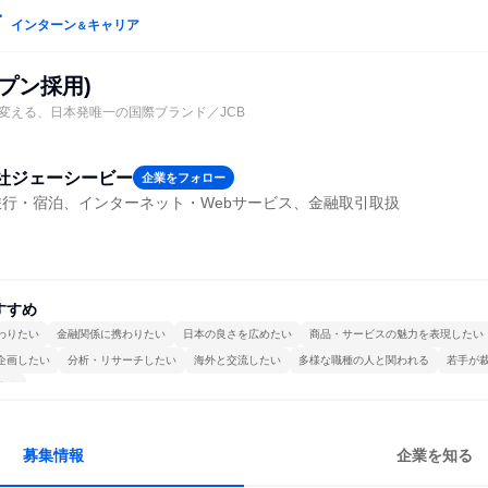
インターン
キャリア
＆
プン採用)
変える、日本発唯一の国際ブランド／JCB
社ジェーシービー
企業をフォロー
旅行・宿泊、インターネット・Webサービス、金融取引取扱
すすめ
わりたい
金融関係に携わりたい
日本の良さを広めたい
商品・サービスの魅力を表現したい
企画したい
分析・リサーチしたい
海外と交流したい
多様な職種の人と関われる
若手が
する
募集情報
企業を知る