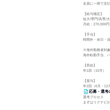
全員に一律で支
【給与補足】
短大/専門/高専/
月給：270,000円
【手当】
時間外・休日・
※海外勤務者対
海外転勤手当、
【昇給】
年1回（10月）
【賞与】
年2回（6月・12
応募・選考
選考プロセス
まずはリクナビ