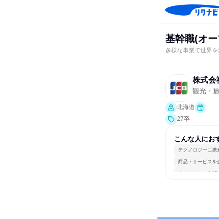
基幹職(オー
多様な事業で世界を
株式会
観光・
北海道
27卒
こんな人にお
テクノロジーに携
商品・サービスを
人とたくさん会話