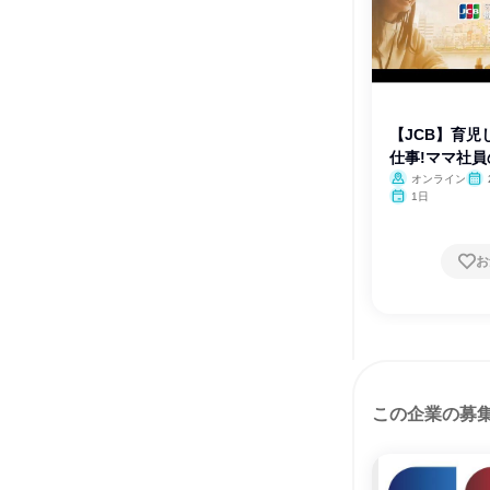
【JCB】育児
仕事!ママ社員の
オンライン
月・
1日
お
この企業の募