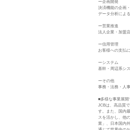
ー企画開発
決済機能の企画
データ分析によ
ー営業推進
法人企業・加盟
ー信用管理
お客様への支払
ーシステム
基幹・周辺系シ
ーその他
事務・法務・人事
■多様な事業展開
JCBは、高品質
す。また、国内
スを活かし、他
業」、日本国内外
通じて世界中の