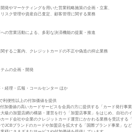
・開発やマーケティングを用いた営業戦略施策の企画・立案、
るリスク管理や資産自己査定、顧客管理に関する業務
店への営業活動による、多彩な決済機能の提案・推進
に関するご案内、クレジットカードの不正や偽造の抑止業務
ステムの企画・開発
・経理・広報・コールセンター ほか
で利便性以上の付加価値を提供
で付加価値の高いカードサービスを会員の方に提供する「カード発行事
最大級の加盟店網の構築・運営を行う「加盟店事業」をはじめ、自社の
のカード会社や企業のクレジットカード運営にかかわる業務を受託する
でJCBブランドのカードや加盟店を拡大する「国際ブランド事業」な
お客様にさまざまなサービスや付加価値を提供しています。