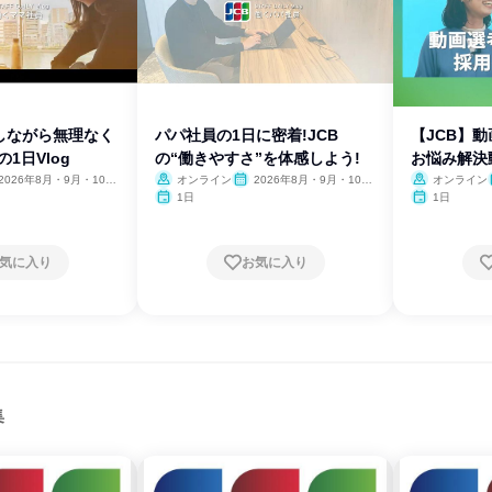
しながら無理なく
パパ社員の1日に密着!JCB
【JCB】
1日Vlog
の“働きやすさ”を体感しよう!
お悩み解決
2026年8月・9月・10
オンライン
2026年8月・9月・10
オンライン
11月・12月
月・11月・12月
1日
1日
気に入り
お気に入り
集