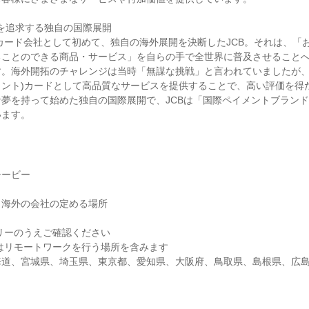
」を追求する独自の国際展開
のカード会社として初めて、独自の海外展開を決断したJCB。それは、「
ることのできる商品・サービス」を自らの手で全世界に普及させること
。海外開拓のチャレンジは当時「無謀な挑戦」と言われていましたが、T
メント)カードとして高品質なサービスを提供することで、高い評価を得
夢を持って始めた独自の国際展開で、JCBは「国際ペイメントブラン
います。
シービー
・海外の会社の定める場所
リーのうえご確認ください
はリモートワークを行う場所を含みます
海道、宮城県、埼玉県、東京都、愛知県、大阪府、鳥取県、島根県、広