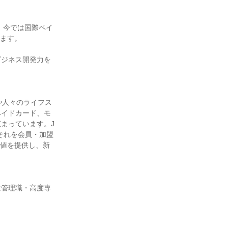
、今では国際ペイ
います。
ビジネス開発力を
や人々のライフス
ペイドカード、モ
まっています。J
それを会員・加盟
価値を提供し、新
は管理職・高度専