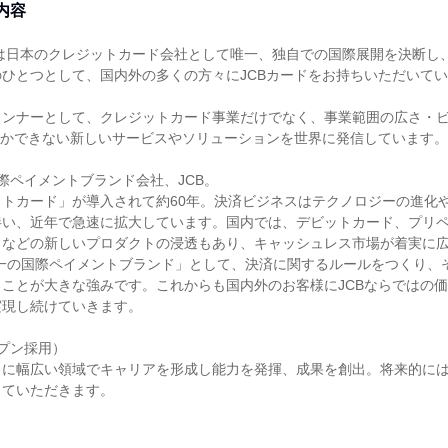
内容
ちは日本のクレジットカード会社として唯一、独自での国際展開を決断し
ひとつとして、国内外の多くの方々にJCBカードをお持ちいただいて
ランナーとして、クレジットカード事業だけでなく、事業範囲の広さ・
しかできない新しいサービスやソリューションを世界に発信しています。
際ペイメントブランド会社、JCB。
トカード」が導入されて約60年。決済ビジネスはテクノロジーの進化
伴い、近年で急速に拡大しています。国内では、デビットカード、プリ
トなどの新しいプロダクトの浸透もあり、キャッシュレス市場が着実に広
唯一の国際ペイメントブランド」として、決済に関するルールをつくり、
ことが大きな強みです。これからも国内外のお客様にJCBならではの
実現し続けていきます。
プン採用）
もに幅広い領域でキャリアを形成し能力を発揮、成果を創出。将来的に
していただきます。