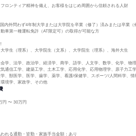
、フロンティア精神を備え、お客様をはじめ周囲から信頼される人財
でに国内外問わず4年制大学または大学院を卒業（修了）済みまたは卒業（
動車第一種運転免許（AT限定可）の取得が可能な方
！
、大学生（理系）、大学院生（文系）、大学院生（理系）、海外大生
社会学、法学、政治学、経済学、商学、語学、人文学、数学、化学、物
電気通信工学、建築工学、土木工学、応用化学、応用物理学、原子力工
学、獣医学、医学、歯学、薬学、看護/保健学、スポーツ/人間科学、情
、環境学、家政学、その他
費
円 〜 30万円
し
払われる通勤・皆勤・家族手当金額：あり