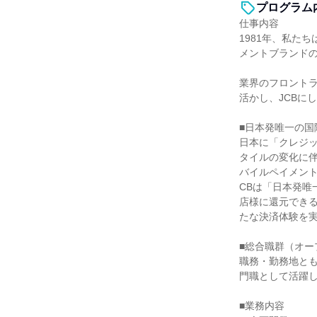
プログラム
仕事内容
1981年、私た
メントブランドの
業界のフロント
活かし、JCBに
■日本発唯一の国
日本に「クレジッ
タイルの変化に
バイルペイメン
CBは「日本発
店様に還元できる
たな決済体験を
■総合職群（オー
職務・勤務地と
門職として活躍
■業務内容