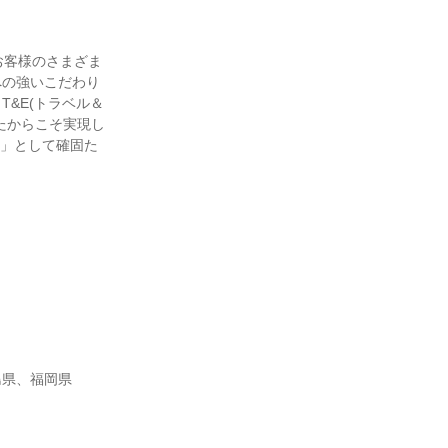
お客様のさまざま
への強いこだわり
&E(トラベル＆
たからこそ実現し
ド」として確固た
島県、福岡県