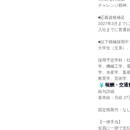
チャレンジ精神
■応募資格補足
2027年3月ま
入社までに普通自
■以下積極採用中
大学生（文系）
採用予定学科：
学、機械工学、
学、水産学、畜産
教育学、芸術学
報酬・交通
給与詳細
基本給：月給 27万
固定残業代：な
【一律手当】
全員に一律で支