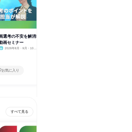
動画選考の不安を解消!
【JCB】業界研究編!Start
【JCB
動画セミナー
Dash WEBセミナー
徹底解説
2026年8月・9月・10
オンライン
2026年8月・9月・10
オンラ
月・11月・12月
月・11月・12月、2027年1
1日
1日
月・2月・3月
お気に入り
お気に入り
すべて見る