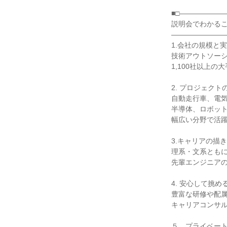
■□――――――
説明会でわかる
――――――――
1.会社の規模と
技術アウトソー
1,100社以上の
2. プロジェクト
自動走行車、電
半導体、ロボッ
幅広い分野で活
3.キャリアの描
理系・文系とも
先輩エンジニア
4. 安心して挑め
豊富な研修や配
キャリアコンサ
５．プライベー