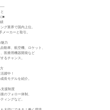
――
こと
□■
実績
シング業界で国内上位。
大手メーカーと取引。
の魅力
気自動車、航空機、ロケット、
ト、医療用機器開発など
躍するチャンス。
き方
に活躍中！
の成長モデルを紹介。
る支援制度
属後のフォロー体制、
ルティングなど。
トも大切にできる！働く環境