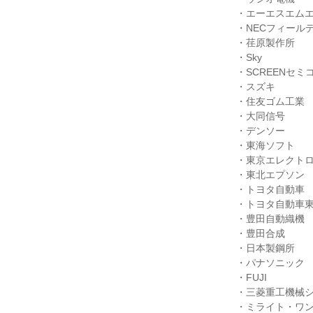
・エーエスエム
・NECフィール
・荏原製作所
・Sky
・SCREENセ
・スズキ
・住友ゴム工業
・大同信号
・デンソー
・東海ソフト
・東京エレクトロ
・東北エプソン
・トヨタ自動車
・トヨタ自動車
・豊田自動織機
・豊田合成
・日本製鋼所
・パナソニック
・FUJI
・三菱重工機械
・ミライト・ワ