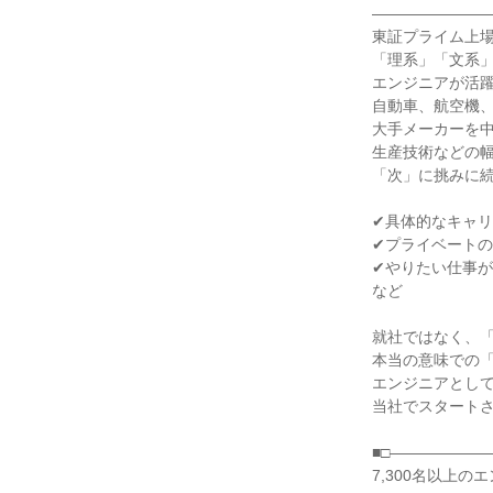
――――――――
東証プライム上
「理系」「文系」
エンジニアが活
自動車、航空機、
大手メーカーを
生産技術などの
「次」に挑みに
✔具体的なキャ
✔プライベート
✔やりたい仕事
など
就社ではなく、
本当の意味での
エンジニアとし
当社でスタート
■□――――――
7,300名以上