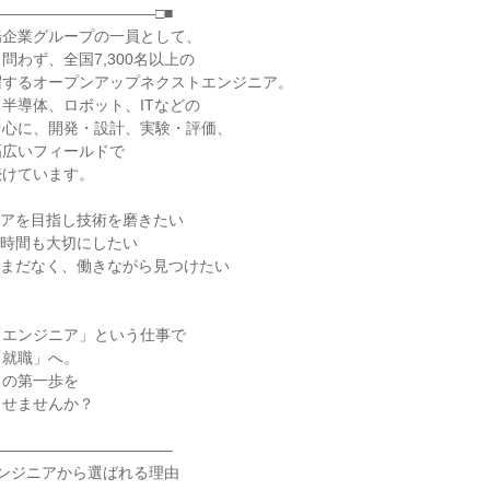
――――――――――□■
場企業グループの一員として、
問わず、全国7,300名以上の
躍するオープンアップネクストエンジニア。
半導体、ロボット、ITなどの
中心に、開発・設計、実験・評価、
幅広いフィールドで
続けています。
リアを目指し技術を磨きたい
の時間も大切にしたい
がまだなく、働きながら見つけたい
「エンジニア」という仕事で
「就職」へ。
ての第一歩を
させませんか？
――――――――――――
のエンジニアから選ばれる理由