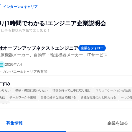
インターン
キャリア
＆
り|1時間でわかる!エンジニア企業説明会
！仕事も趣味も本気で楽しめる！
社オープンアップネクストエンジニア
企業をフォロー
医療機器メーカー、自動車・輸送機器メーカー、ITサービス
2026年7月
プン・カンパニー&キャリア教育等
すすめ
わりたい
機械・機器に携わりたい
情熱を持って仕事に取り組む
コミュニケーションが活発
挑戦
チームワークを重視
自分の好きな場所で働ける
多様な職種の人と関われる
一つの
る環境
募集情報
企業を知る