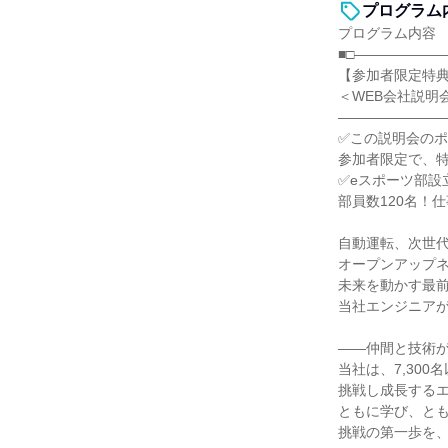
プログラム
プログラム内容
■□――――――
【参加者限定特典
＜WEB会社説明
――――――――
✅この説明会の
参加者限定で、特
✅eスポーツ部設
部員数120名！
自動運転、次世代
オープンアップ
未来を動かす最
当社エンジニア
――仲間と技術
当社は、7,30
挑戦し成長する
ともに学び、と
挑戦の第一歩を