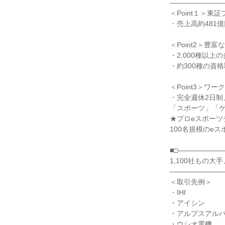
――――――――
＜Point１＞
・売上高約481億
＜Point2＞
・2,000種以上
・約300種の資
＜Point3＞
・完全週休2日制
「スポーツ」「
★プロeスポーツ
100名規模のe
■□――――――
1,100社もの
――――――――
＜取引先例＞
・IHI
・アイシン
・アルプスアル
・ウシオ電機