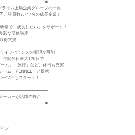
――――――――――□■
東証プライム上場企業グループの一員
円、社員数7,747名の成長企業！
豊富な研修で「成長したい」をサポート！
の多彩な研修講座
格取得支援
ワークライフバランスの実現が可能！
、年間休日最大125日で
ゲーム」「旅行」など、休日も充実
チーム「FENNEL」と提携
スポーツ部もスタート！
――――――――――――
大手メーカーが活躍の舞台！
――――――――――□■
パイン