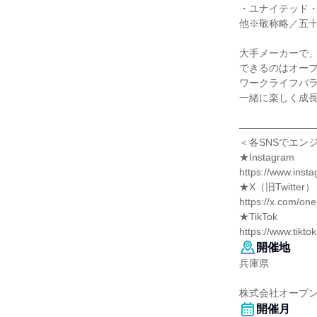
・ユナイテッド
他※敬称略／五
大手メーカーで
できるのはオー
ワークライフバ
一緒に楽しく成
―――――――
＜各SNSでエン
★Instagram
https://www.ins
★X（旧Twitter）
https://x.com/o
★TikTok
https://www.tik
開催地
兵庫県
株式会社オープン
開催月