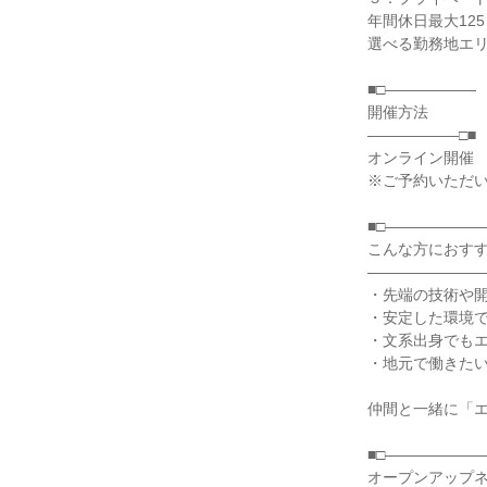
年間休日最大125
選べる勤務地エ
■□――――――
開催方法
――――――□■
オンライン開催
※ご予約いただい
■□――――――
こんな方におす
――――――――
・先端の技術や
・安定した環境
・文系出身でも
・地元で働きた
仲間と一緒に「
■□――――――
オープンアップ