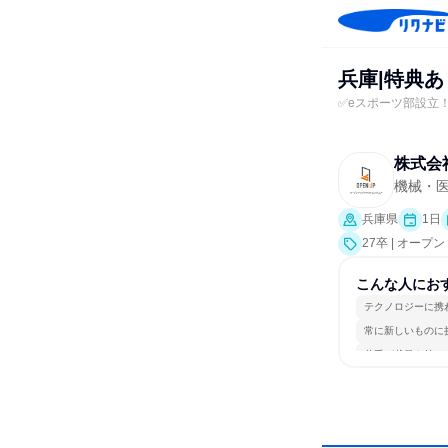
兵庫|特典あ
✅eスポーツ部設立
株式会
機械・
兵庫県
1日
27卒 | オー
こんな人にお
テクノロジーに携
常に新しいものに
若手が裁量を持て