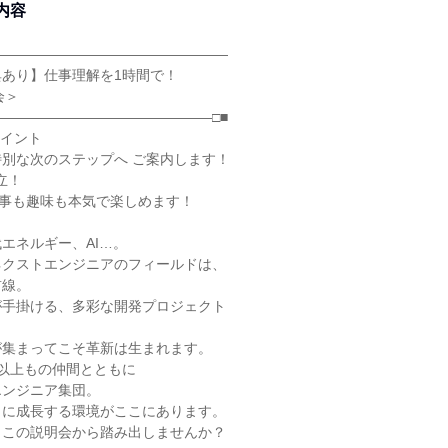
内容
―――――――――――――――――
あり】仕事理解を1時間で！
会＞
―――――――――――――――□■
ポイント
別な次のステップへ ご案内します！
立！
仕事も趣味も本気で楽しめます！
エネルギー、AI…。
ネクストエンジニアのフィールドは、
前線。
が手掛ける、多彩な開発プロジェクト
が集まってこそ革新は生まれます。
0名以上もの仲間とともに
エンジニア集団。
もに成長する環境がここにあります。
、この説明会から踏み出しませんか？