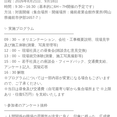
日程：2026年8月21日、9月18日
時間：9:30～16:30（基本的に6H～7H開催の予定です）
方法：対面開催（集合場所・開催場所：備前産業会館作業所/岡山
県備前市伊部1657-7 ）
✨ 実施プログラム
━━━━━━━━━━━━━━━━━━━
09：30 ～ オリエンテーション、会社・工事概要説明、現場見学
及び施工体験(測量、写真管理等)
12：00 ～ 現場社員との昼食会(雑談含む意見交換)
13：00 ～ 現場就労体験(測量、施工写真撮影等)
15：00 ～ 若手社員との座談会・フィードバック、交通費支給、
アンケート記入、質疑応答
16：30 解散
※プログラムについては一部内容が変更になる場合もございます
ので、ご了承ください。
※当日は昼食及び交通費（自宅最寄り駅から集合場所まで ※上限
あり・往復5万円）を支給いたします
✨参加者のアンケート抜粋
━━━━━━━━━━━━━━━━━━━
・人間関係や職場の雰囲気が非常に良く、印象に残った。広成建