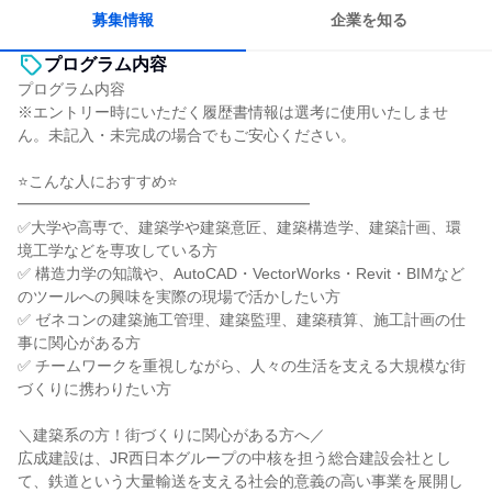
募集情報
企業を知る
プログラム内容
プログラム内容
※エントリー時にいただく履歴書情報は選考に使用いたしませ
ん。未記入・未完成の場合でもご安心ください。
⭐こんな人におすすめ⭐
━━━━━━━━━━━━━━━━━━━
✅大学や高専で、建築学や建築意匠、建築構造学、建築計画、環
境工学などを専攻している方
✅ 構造力学の知識や、AutoCAD・VectorWorks・Revit・BIMなど
のツールへの興味を実際の現場で活かしたい方
✅ ゼネコンの建築施工管理、建築監理、建築積算、施工計画の仕
事に関心がある方
✅ チームワークを重視しながら、人々の生活を支える大規模な街
づくりに携わりたい方
＼建築系の方！街づくりに関心がある方へ／
広成建設は、JR西日本グループの中核を担う総合建設会社とし
て、鉄道という大量輸送を支える社会的意義の高い事業を展開し