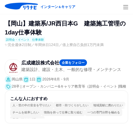
インターン
キャリア
＆
【岡山】建築系/JR西日本G 建築施工管理の
1day仕事体験
説明会・イベント
仕事体験
✨完全週休2日制／年間休日124日／借上寮自己負担1万円未満
広成建設株式会社
企業をフォロー
建築設計、建設・土木、一般的な修理・メンテナンス
岡山県
1日
2026年8月・9月
28卒 | オープン・カンパニー&キャリア教育等（説明会・イベント [職種
研究、社員交流会、会社説明会、業界研究]、仕事体験）
こんな人におすすめ
人・世の中の安全を守りたい
都市・街づくりがしたい
地域貢献に携わりたい
チームを統率したい
情熱を持って仕事に取り組む
一つの専門分野を極める
目標に追われず働ける