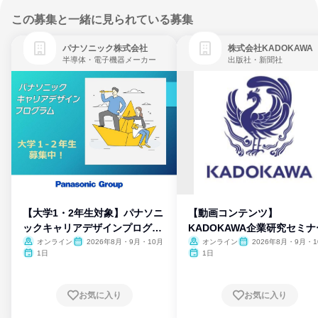
この募集と一緒に見られている募集
パナソニック株式会社
株式会社KADOKAWA
半導体・電子機器メーカー
出版社・新聞社
【大学1・2年生対象】パナソニ
【動画コンテンツ】
ックキャリアデザインプログラ
KADOKAWA企業研究セミナ
ム
オンライン
2026年8月・9月・10月
オンライン
2026年8月・9月・1
月・11月・12月
1日
1日
お気に入り
お気に入り