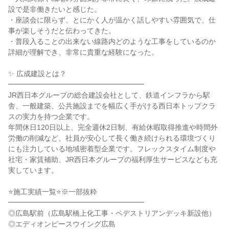
設で是非働きたいと感じた。
・座談会に限らず、とにかく人が温かく話しやすい雰囲気で、仕
事が楽しそうだと伝わってきた。
・普段入ることの出来ない線路内どのような工事をしているのか
詳細が理解でき、非常に貴重な経験になった。
✨ 広成建設とは？
━━━━━━━━━━━━━━━━━━━
JR西日本グループの総合建設会社として、鉄道インフラから駅
舎、一般建築、公共施設までを幅広く手がける西日本トップクラ
スの実力を持つ企業です。
年間休日120日以上、完全週休2日制、有給休暇取得推進や時間外
労働の削減など、社員が安心して長く働き続けられる環境づくり
にも注力している地域密着型企業です。フレックスタイム制度や
社宅・家賃補助、JR西日本グループの福利厚生サービスなども充
実しています。
⭐施工実績一覧⭐※一部抜粋
━━━━━━━━━━━━━━━━━━━
◎広島駅前（広島駅橋上化工事・ペデストリアンデッキ新設他）
◎エディオンピースウイング広島