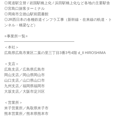
◎尾道駅立替 / 岩国駅橋上化 / 浜田駅橋上化など各地の主要駅舎
◎宮島口旅客ターミナル
◎周南市立徳山駅前図書館
◎JR西日本の各種鉄道インフラ工事（新幹線・在来線の軌道・ト
ンネル・橋梁など）
⭐事業所一覧⭐
━━━━━━━━━━━━━━━━━━━
＜本社＞
広島県広島市東区二葉の里三丁目3番3号4階 d_ll HIROSHIMA
＜支店＞
広島支店／広島県広島市
岡山支店／岡山県岡山市
山口支店／山口県山口市
九州支店／福岡県福岡市
大坂支店／大阪市淀川区
＜営業所＞
米子営業所／鳥取県米子市
熊本営業所／熊本県熊本市