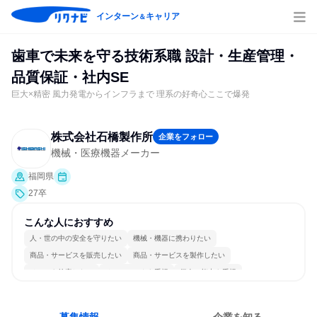
インターン
キャリア
＆
歯車で未来を守る技術系職 設計・生産管理・
品質保証・社内SE
巨大×精密 風力発電からインフラまで 理系の好奇心ここで爆発
株式会社石橋製作所
企業をフォロー
機械・医療機器メーカー
福岡県
27卒
こんな人におすすめ
人・世の中の安全を守りたい
機械・機器に携わりたい
商品・サービスを販売したい
商品・サービスを製作したい
チームを統率したい
チームワークを重視
個人の能力を重視
長く同じ会社に居続けられる
多様な職種の人と関われる
若手が裁量を持てる環境