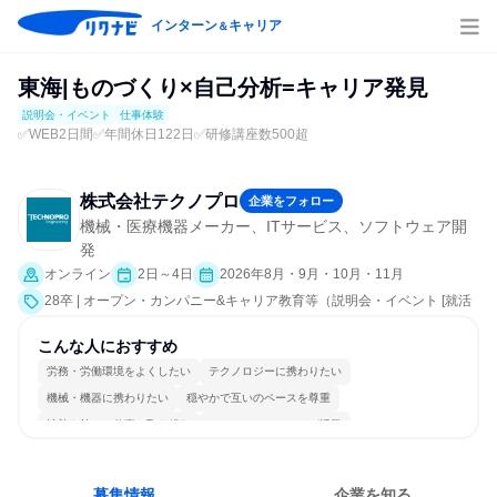
インターン
キャリア
＆
東海|ものづくり×自己分析=キャリア発見
説明会・イベント
仕事体験
✅WEB2日間✅年間休日122日✅研修講座数500超
株式会社テクノプロ
企業をフォロー
機械・医療機器メーカー、ITサービス、ソフトウェア開
発
オンライン
2日～4日
2026年8月・9月・10月・11月
28卒 | オープン・カンパニー&キャリア教育等（説明会・イベント [就活
サポート、業界研究]、仕事体験）
こんな人におすすめ
労務・労働環境をよくしたい
テクノロジーに携わりたい
機械・機器に携わりたい
穏やかで互いのペースを尊重
情熱を持って仕事に取り組む
コミュニケーションが活発
常に新しいものに挑戦
チームワークを重視
個人の能力を重視
一つの専門分野を極める
募集情報
企業を知る