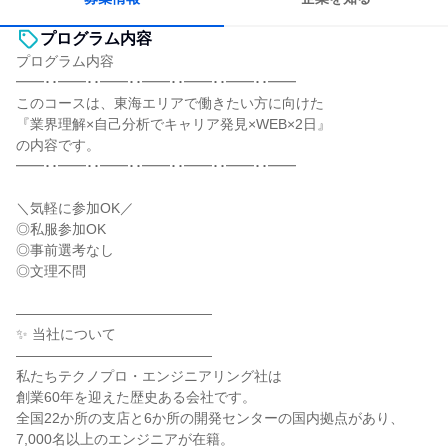
プログラム内容
プログラム内容
━━･･━━･･━━･･━━･･━━･･━━･･━━
このコースは、東海エリアで働きたい方に向けた
『業界理解×自己分析でキャリア発見×WEB×2日』
の内容です。
━━･･━━･･━━･･━━･･━━･･━━･･━━
＼気軽に参加OK／
◎私服参加OK
◎事前選考なし
◎文理不問
――――――――――――――
✨ 当社について
――――――――――――――
私たちテクノプロ・エンジニアリング社は
創業60年を迎えた歴史ある会社です。
全国22か所の支店と6か所の開発センターの国内拠点があり、
7,000名以上のエンジニアが在籍。