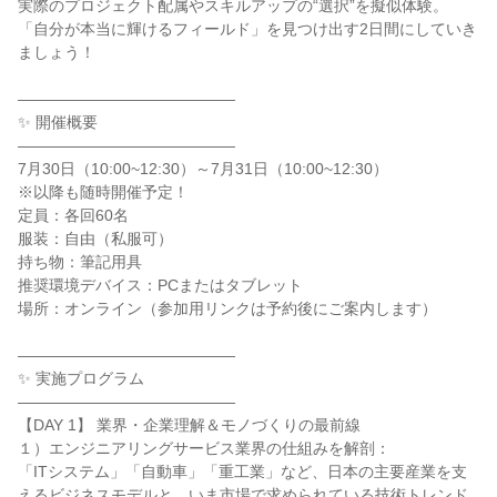
実際のプロジェクト配属やスキルアップの“選択”を擬似体験。
「自分が本当に輝けるフィールド」を見つけ出す2日間にしていき
ましょう！
――――――――――――――
✨ 開催概要
――――――――――――――
7月30日（10:00~12:30）～7月31日（10:00~12:30）
※以降も随時開催予定！
定員：各回60名
服装：自由（私服可）
持ち物：筆記用具
推奨環境デバイス：PCまたはタブレット
場所：オンライン（参加用リンクは予約後にご案内します）
――――――――――――――
✨ 実施プログラム
――――――――――――――
【DAY 1】 業界・企業理解＆モノづくりの最前線
１）エンジニアリングサービス業界の仕組みを解剖：
「ITシステム」「自動車」「重工業」など、日本の主要産業を支
えるビジネスモデルと、いま市場で求められている技術トレンド