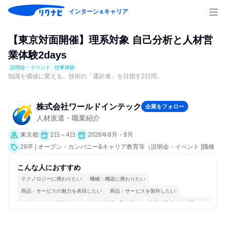
インターン
キャリア
＆
【東京対面開催】理系対象 自己分析と人材営
業体験2days
説明会・イベント
仕事体験
知識を価値に変える。技術の「通訳者」を目指す2日間。
株式会社ワールドインテック
企業をフォロー
人材派遣・職業紹介
東京都
2日～4日
2026年8月・9月
28卒 | オープン・カンパニー&キャリア教育等（説明会・イベント [職種
研究、課題解決プログラム、社員交流会、就活サポート、会社説明会、
業界研究]、仕事体験）
こんな人におすすめ
テクノロジーに携わりたい
機械・機器に携わりたい
商品・サービスの魅力を表現したい
商品・サービスを製作したい
プロジェクトを推進したい
冷静に仕事に取り組む
多様な職種の人と関われる
一つの専門分野を極める