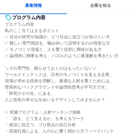
募集情報
企業を知る
プログラム内容
プログラム内容
私のここ当てはまるポイント
✅ 自分の研究や知識が、どう社会に役立つか知りたい方
✅ 難しい専門用語を、噛み砕いて説明するのが得意な方
✅ モノづくり現場と、人を繋ぐ役割に興味がある方
✅ 論理的に物事を考え、パズルのように最適解を導きたい方
＼その専門性、眠らせておくのはもったいない／
ワールドインテックは、日本のモノづくりを支える企業。
現場が求める技術を理解し、最適な人材を繋ぐためには、
理系的なバックグラウンドや論理的思考が不可欠です。
「研究のその先」にある、
人と技術の幸せな出会いをデザインしてみませんか？
✨ 実施プログラム：人材マッチング体験
・「誰を、どう支えるか」を考えるワーク
・就活に役立つ、プロ視点の自己分析
・現場社員による、人の心に響く関わり方フィードバック