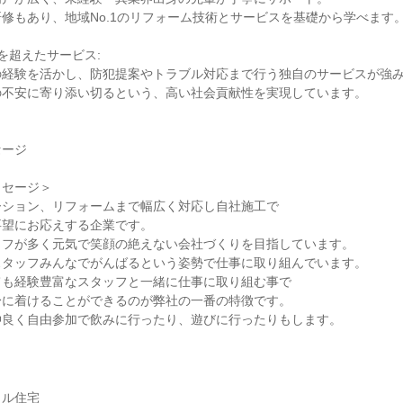
修もあり、地域No.1のリフォーム技術とサービスを基礎から学べます
を超えたサービス:
の経験を活かし、防犯提案やトラブル対応まで行う独自のサービスが強
の不安に寄り添い切るという、高い社会貢献性を実現しています。
セージ
ッセージ＞
ーション、リフォームまで幅広く対応し自社施工で
要望にお応えする企業です。
ッフが多く元気で笑顔の絶えない会社づくりを目指しています。
スタッフみんなでがんばるという姿勢で仕事に取り組んでいます。
ても経験豊富なスタッフと一緒に仕事に取り組む事で
身に着けることができるのが弊社の一番の特徴です。
仲良く自由参加で飲みに行ったり、遊びに行ったりもします。
ラル住宅