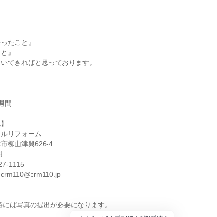
張ったこと』
こと』
伺いできればと思っております。
週間！
地】
ラルリフォーム
柳山津興626-4
樹
7-1115
110@crm110.jp
時には写真の提出が必要になります。