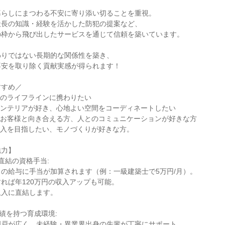
暮らしにまつわる不安に寄り添い切ることを重視。
社長の知識・経験を活かした防犯の提案など、
の枠から飛び出したサービスを通じて信頼を築いています。
わりではない長期的な関係性を築き、
不安を取り除く貢献実感が得られます！
すすめ／
しのライフラインに携わりたい
インテリアが好き、心地よい空間をコーディネートしたい
にお客様と向き合える方、人とのコミュニケーションが好きな方
収入を目指したい、モノづくりが好きな方。
魅力】
直結の資格手当:
の給与に手当が加算されます（例：一級建築士で5万円/月）。
れば年120万円の収入アップも可能。
収入に直結します。
実績を持つ育成環境:
門戸が広く、未経験・異業界出身の先輩が丁寧にサポート。