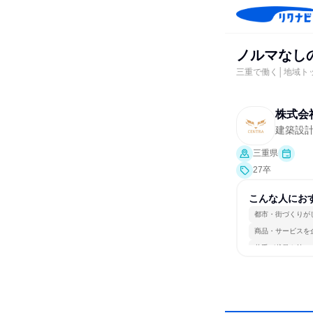
ノルマなしの
三重で働く│地域ト
株式会
建築設
三重県
27卒
こんな人にお
都市・街づくりが
商品・サービスを
若手が裁量を持て