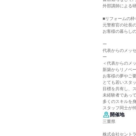
外部講師による研
■リフォームの枠
元警察官の社長
お客様の暮らし
ー
代表からのメッ
ー
＜代表からのメ
新築からリノベ
お客様の夢やご
とても若いスタ
目標を共有し、
未経験者であっ
多くのスキルを
スタッフ同士が
開催地
三重県
株式会社セント