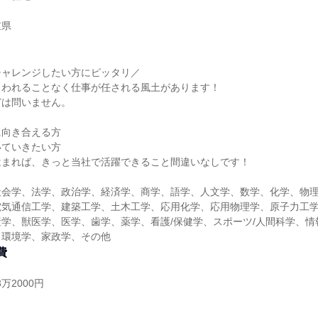
重県
チャレンジしたい方にピッタリ／
らわれることなく仕事が任される風土があります！
どは問いません。
に向き合える方
いていきたい方
はまれば、きっと当社で活躍できること間違いなしです！
社会学、法学、政治学、経済学、商学、語学、人文学、数学、化学、物
電気通信工学、建築工学、土木工学、応用化学、応用物理学、原子力工
学、獣医学、医学、歯学、薬学、看護/保健学、スポーツ/人間科学、情
、環境学、家政学、その他
費
万2000円
り