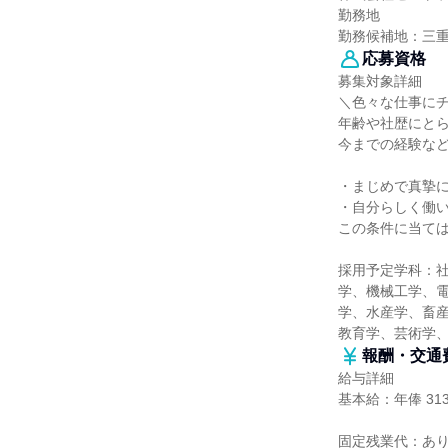
勤務地
勤務候補地：三
応募資格
募集対象詳細
＼色々な仕事に
年齢や社歴にと
今までの経験な
・まじめで真摯
・自分らしく働
この条件に当て
採用予定学科：
学、機械工学、
学、水産学、畜産
教育学、芸術学
報酬・交通
給与詳細
基本給：年俸 313
固定残業代：あ