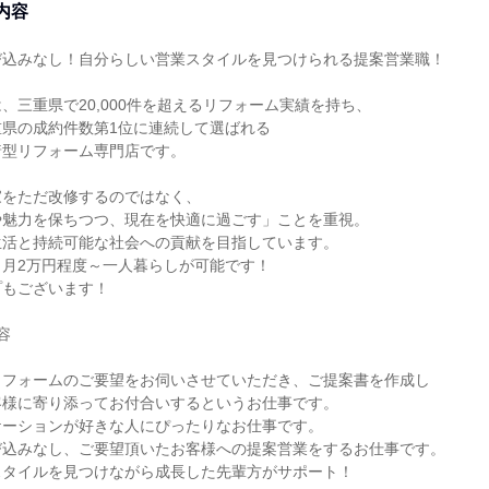
内容
び込みなし！自分らしい営業スタイルを見つけられる提案営業職！
、三重県で20,000件を超えるリフォーム実績を持ち、
重県の成約件数第1位に連続して選ばれる
着型リフォーム専門店です。
家をただ改修するのではなく、
や魅力を保ちつつ、現在を快適に過ごす」ことを重視。
生活と持続可能な社会への貢献を目指しています。
、月2万円程度～一人暮らしが可能です！
プもございます！
容
リフォームのご要望をお伺いさせていただき、ご提案書を作成し
客様に寄り添ってお付合いするというお仕事です。
ケーションが好きな人にぴったりなお仕事です。
び込みなし、ご要望頂いたお客様への提案営業をするお仕事です。
スタイルを見つけながら成長した先輩方がサポート！