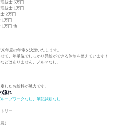
理技士 5万円
理技士 1万円
士 2万円
 1万円
1万円 他
で来年度の年俸を決定いたします。
わせて、年単位でしっかり昇給ができる体制を整えています！
俸などはありません、ノルマなし。
安定したお給料が魅力です。
の流れ
グループワークなし、筆記試験なし
ントリー
任意）