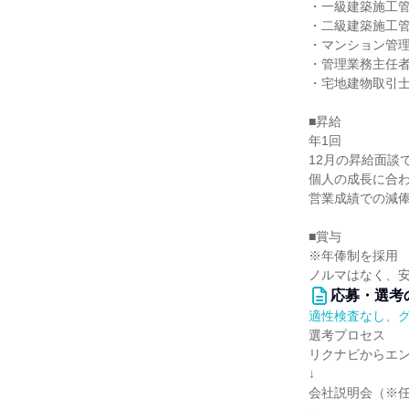
・一級建築施工管
・二級建築施工管
・マンション管理
・管理業務主任者
・宅地建物取引士 
■昇給
年1回
12月の昇給面談
個人の成長に合
営業成績での減
■賞与
※年俸制を採用
ノルマはなく、
応募・選考
適性検査なし、
選考プロセス
リクナビからエ
↓
会社説明会（※