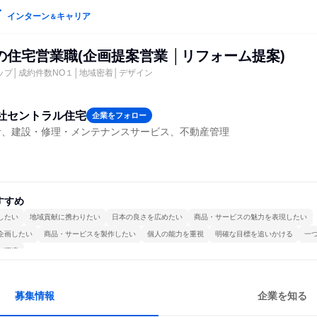
インターン
キャリア
＆
住宅営業職(企画提案営業 │リフォーム提案)
ップ│成約件数NO１│地域密着│デザイン
社セントラル住宅
企業をフォロー
計、建設・修理・メンテナンスサービス、不動産管理
すすめ
したい
地域貢献に携わりたい
日本の良さを広めたい
商品・サービスの魅力を表現したい
企画したい
商品・サービスを製作したい
個人の能力を重視
明確な目標を追いかける
一
る環境
募集情報
企業を知る