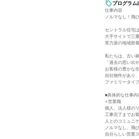
プログラム
仕事内容
ノルマなし！飛
セントラル住宅は
大手サイトで三
実力派の地域密
私たちは、古い
「過去の思い出
お客様の豊かな
自社物件があり
ファミリータイ
■具体的な仕事内
⭐営業職
個人、法人様の
工事完了までお
人とのコミュニ
ノルマなし、飛
自分らしい営業