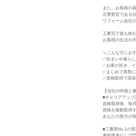
また、お客様の
元警察官である
リフォーム会社
工事完了後も終
お客様の生活の
＼こんな方にお
✅住まいや暮ら
✅お家が好き、
✅まじめで真摯
✅資格取得で高
【当社の特徴と
■キャリアアップ
資格取得後、毎月
資格を複数取得す
あなたの努力が
■三重県No.1の
書類選考なしで