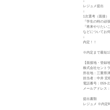
↓
レジュメ提出
↓
1次選考（面接）
『学生の時の頑
『将来やりたい
などについてお
↓
内定！！
※内定まで最短1
【面接地・登録
株式会社セント
所在地：三重県津市
担当者：中井 宏
電話番号：059-22
メールアドレス：crm
提出書類
レジュメ ※内定