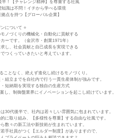
代後半！【チャレンジ精神】を尊重する社風
門知識は不問！イチから学べる環境
産拠点を持つ【グローバル企業】
デンについて ⭐
のモノづくりの機械化・自動化に貢献する
カーです。（金沢市・創業1971年）
追求し、社会貢献と自己成長を実現できる
なでつくっていきたいと考えています。
することなく、絶えず進化し続けるモノづくり。
装・組立までを自社内で行う一貫生産体制が強みです。
ト・短納期を実現する独自の生産方式
考案し、制御盤業界にイノベーションを起こし続けています。
は30代後半で、社内は若々しい雰囲気に包まれています。
極的に取り組み、【多様性を尊重】する自由な社風です。
から数々の新工法や新技術が生まれています。
ず若手社員がつく【エルダー制度】がありますので、
ろんプライベートの悩みも相談できますよ。