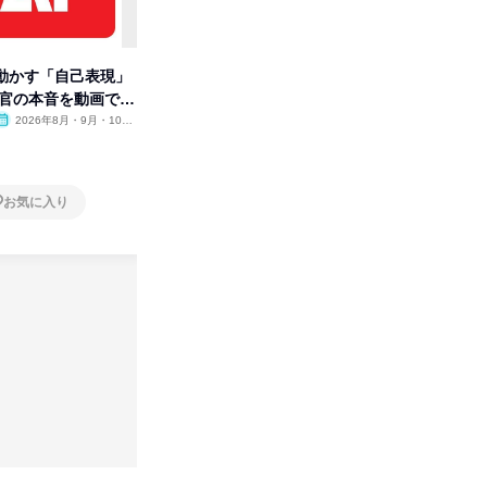
動かす「自己表現」
先着順・選考なし|注文住宅の総
【オンラ
考官の本音を動画で公
合職|会社説明会&社長座談会
業界の裏
明会
2026年8月・9月・10
オンライン
2026年8月・9月
オンラ
月・11月・12月
1日
1日
お気に入り
お気に入り