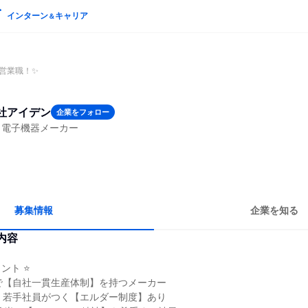
インターン
キャリア
＆
営業職！✨
社アイデン
企業をフォロー
・電子機器メーカー
募集情報
企業を知る
内容
ント ⭐
で【自社一貫生産体制】を持つメーカー
！若手社員がつく【エルダー制度】あり