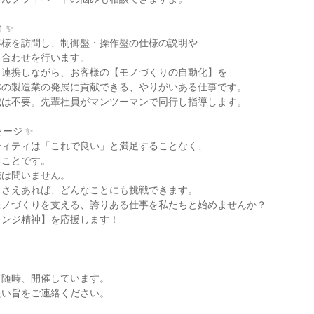
 ✨
客様を訪問し、制御盤・操作盤の仕様の説明や
ち合わせを行います。
と連携しながら、お客様の【モノづくりの自動化】を
本の製造業の発展に貢献できる、やりがいある仕事です。
識は不要。先輩社員がマンツーマンで同行し指導します。
ージ ✨
ティティは「これで良い」と満足することなく、
ることです。
識は問いません。
】さえあれば、どんなことにも挑戦できます。
モノづくりを支える、誇りある仕事を私たちと始めませんか？
レンジ精神】を応援します！
て随時、開催しています。
たい旨をご連絡ください。