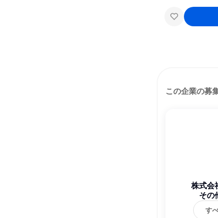
この企業の募
株式会
その
す