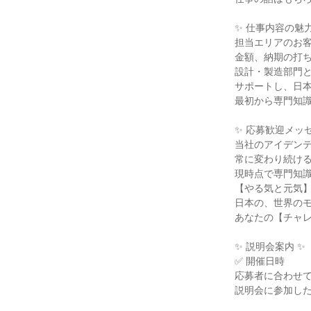
✨ 仕事内容の魅力
担当エリアのお
金額、納期の打
設計・製造部門
サポートし、日
最初から専門知
✨ 応募歓迎メッセ
当社のアイデン
常に変わり続け
現時点で専門知
【やる気と元気
日本の、世界の
あなたの【チャ
✨ 説明会案内 ✨
✅ 開催日時
応募者に合わせ
説明会に参加し