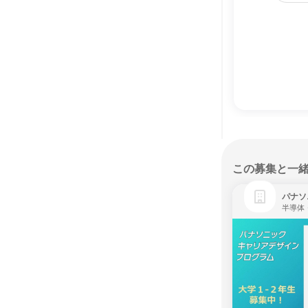
この募集と一
パナソ
半導体