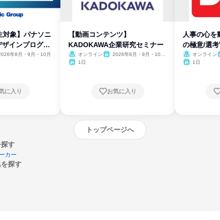
生対象】パナソニ
【動画コンテンツ】
人事の心を
デザインプログラ
KADOKAWA企業研究セミナー
の極意/選
開
2026年8月・9月・10月
オンライン
2026年8月・9月・10
オンライン
月・11月・12月
1日
1日
気に入り
お気に入り
トップページへ
を探す
ーカー
集を探す