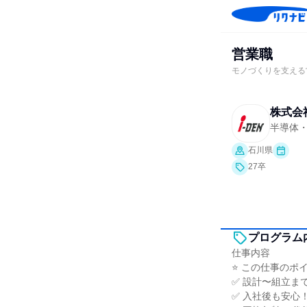
営業職
モノづくりを支える
株式会
半導体
石川県
27卒
プログラム
仕事内容
⭐ この仕事のポイ
✅ 設計〜組立ま
✅ 入社後も安心