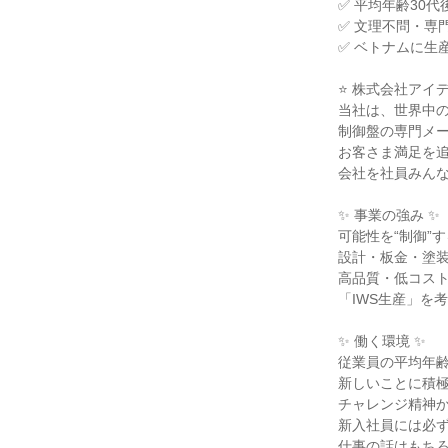
✅ 平均年齢30
✅ 文理不問・専
✅ ベトナムに生
⭐ 株式会社アイ
当社は、世界中
制御盤の専門メー
お客さま満足を
会社を社員みん
✨ 事業の強み ✨
可能性を“制御”
設計・板金・塗
高品質・低コス
「IWS生産」を
✨ 働く環境 ✨
従業員の平均年齢
新しいことに積
チャレンジ精神
新入社員には必
仕事の話はもち