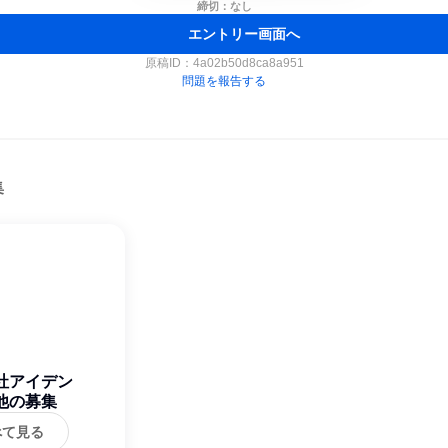
締切：なし
エントリー画面へ
原稿ID：
4a02b50d8ca8a951
問題を報告する
集
社アイデン
他の募集
べて見る