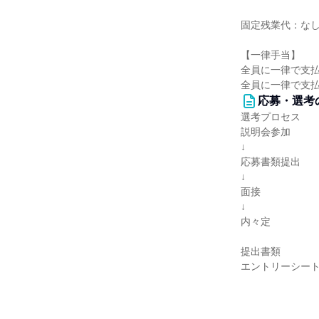
固定残業代：な
【一律手当】
全員に一律で支
全員に一律で支
応募・選考
選考プロセス
説明会参加
↓
応募書類提出
↓
面接
↓
内々定
提出書類
エントリーシー