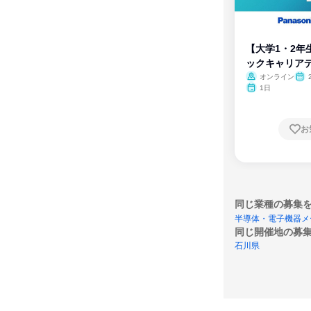
【大学1・2年
ックキャリア
ム
オンライン
1日
お
同じ業種の募集
半導体・電子機器メ
同じ開催地の募
石川県