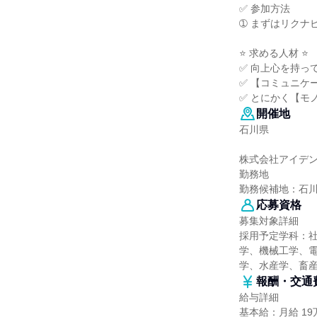
✅ 参加方法
➀ まずはリクナ
⭐ 求める人材 ⭐
✅ 向上心を持っ
✅ 【コミュニケ
✅ とにかく【モ
開催地
石川県
株式会社アイデ
勤務地
勤務候補地：石
応募資格
募集対象詳細
採用予定学科：
学、機械工学、
学、水産学、畜産
報酬・交通
給与詳細
基本給：月給 19万