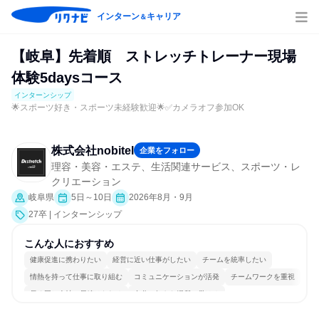
インターン
キャリア
＆
【岐阜】先着順 ストレッチトレーナー現場
体験5daysコース
インターンシップ
🌟スポーツ好き・スポーツ未経験歓迎🌟✅カメラオフ参加OK
株式会社nobitel
企業をフォロー
理容・美容・エステ、生活関連サービス、スポーツ・レ
クリエーション
岐阜県
5日～10日
2026年8月・9月
27卒 | インターンシップ
こんな人におすすめ
健康促進に携わりたい
経営に近い仕事がしたい
チームを統率したい
情熱を持って仕事に取り組む
コミュニケーションが活発
チームワークを重視
長く同じ会社に居続けられる
自分の好きな場所で働ける
一つの専門分野を極める
若手が裁量を持てる環境