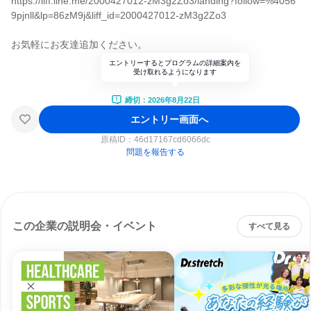
https://liff.line.me/2000427012-zM3g2Zo3/landing?follow=%4056
9pjnll&lp=86zM9j&liff_id=2000427012-zM3g2Zo3
お気軽にお友達追加ください。
エントリーするとプログラムの詳細案内を
受け取れるようになります
締切：2026年8月22日
エントリー画面へ
原稿ID：
46d17167cd6066dc
問題を報告する
この企業の説明会・イベント
すべて見る