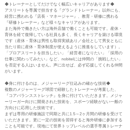
◆トレーナーとしてだけでなく幅広いキャリアがあります◆
アスリートを専属で担当する『グランドトレーナー』以外にも、
経営に携われる『店長・マネージャー』、教育・研修に携わる
『研修トレーナー』など様々なキャリアがあります。
また海外で働きたい方は海外店舗で働くことも可能です。産休・
育休を経て復帰している社員も多く、長くキャリアを築ける環境
です（産休・育休は男性も取得実績あり／会社として男女ともに
当たり前に産休・育休制度が使えるように推進をしています）。
「プロアスリートを担当したい」「経営者になりたい」「採用の
仕事に関わってみたい」など、nobitelには仲間の「挑戦したい」
を否定する人はいません。声に出せば、必ず応援してくれる仲間
がいます。
◆身に付けるのは、メジャーリーグ仕込みの確かな技術◆
複数のメジャーリーグ球団で経験したトレーナーが考案した、
『コアバランスストレッチ』を身に付けていただきます。メジャ
ーリーガー向けに開発された技術を、スポーツ経験がない一般の
方向けに応用した技術です。
まずは専用の研修施設で同期と共に1.5～2ヶ月間の研修を受けて
いただきます。更に一定の技術を習得すると海外研修に参加する
ことも可能です。現地にて世界トップレベルの選手専属トレーナ