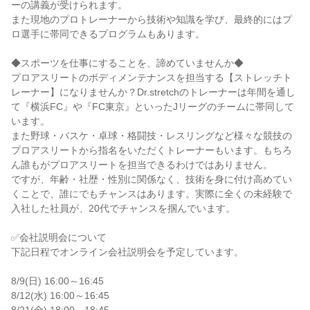
ーの講義が受けられます。
また現地のプロトレーナーから技術や知識を学び、最終的にはプ
ロ選手に帯同できるプログラムもあります。
◆スポーツを仕事にすることを、諦めていませんか◆
プロアスリートのボディメンテナンスを担当する【ストレッチト
レーナー】になりませんか？Dr.stretchのトレーナーは年間を通し
て『横浜FC』や『FC東京』といったJリーグのチームに帯同して
います。
また野球・バスケ・卓球・格闘技・レスリングなど様々な競技の
プロアスリートから指名をいただくトレーナーもいます。もちろ
ん誰もがプロアスリートを担当できるわけではありません。
ですが、年齢・社歴・性別に関係なく、技術を身に付け高めてい
くことで、誰にでもチャンスはあります。実際に全くの未経験で
入社した社員が、20代でチャンスを掴んでいます。
✅会社説明会について
下記日程でオンライン会社説明会を予定しています。
8/9(日) 16:00～16:45
8/12(水) 16:00～16:45