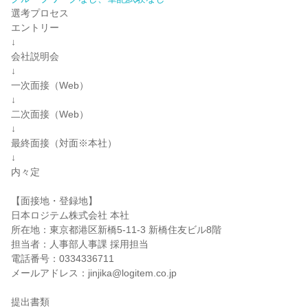
選考プロセス
エントリー
↓
会社説明会
↓
一次面接（Web）
↓
二次面接（Web）
↓
最終面接（対面※本社）
↓
内々定
【面接地・登録地】
日本ロジテム株式会社 本社
所在地：東京都港区新橋5-11-3 新橋住友ビル8階
担当者：人事部人事課 採用担当
電話番号：0334336711
メールアドレス：jinjika@logitem.co.jp
提出書類