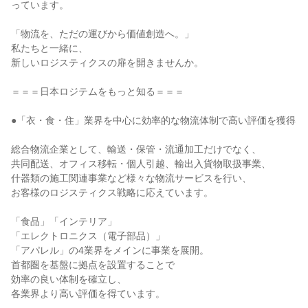
っています。
「物流を、ただの運びから価値創造へ。」
私たちと一緒に、
新しいロジスティクスの扉を開きませんか。
＝＝＝日本ロジテムをもっと知る＝＝＝
●「衣・食・住」業界を中心に効率的な物流体制で高い評価を獲得
総合物流企業として、輸送・保管・流通加工だけでなく、
共同配送、オフィス移転・個人引越、輸出入貨物取扱事業、
什器類の施工関連事業など様々な物流サービスを行い、
お客様のロジスティクス戦略に応えています。
「食品」「インテリア」
「エレクトロニクス（電子部品）」
「アパレル」の4業界をメインに事業を展開。
首都圏を基盤に拠点を設置することで
効率の良い体制を確立し、
各業界より高い評価を得ています。