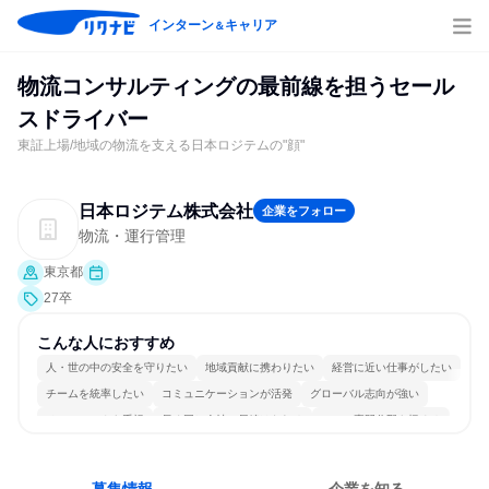
インターン
キャリア
＆
物流コンサルティングの最前線を担うセール
スドライバー
東証上場/地域の物流を支える日本ロジテムの"顔"
日本ロジテム株式会社
企業をフォロー
物流・運行管理
東京都
27卒
こんな人におすすめ
人・世の中の安全を守りたい
地域貢献に携わりたい
経営に近い仕事がしたい
チームを統率したい
コミュニケーションが活発
グローバル志向が強い
チームワークを重視
長く同じ会社に居続けられる
一つの専門分野を極める
若手が裁量を持てる環境