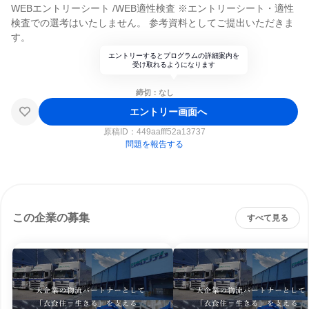
WEBエントリーシート /WEB適性検査 ※エントリーシート・適性
検査での選考はいたしません。 参考資料としてご提出いただきま
す。
エントリーするとプログラムの詳細案内を
受け取れるようになります
締切：なし
エントリー画面へ
原稿ID：
449aafff52a13737
問題を報告する
この企業の募集
すべて見る