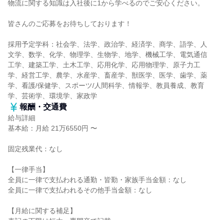
物流に関する知識は入社後に1から学べるのでご安心ください。
皆さんのご応募をお待ちしております！
採用予定学科：社会学、法学、政治学、経済学、商学、語学、人
文学、数学、化学、物理学、生物学、地学、機械工学、電気通信
工学、建築工学、土木工学、応用化学、応用物理学、原子力工
学、経営工学、農学、水産学、畜産学、獣医学、医学、歯学、薬
学、看護/保健学、スポーツ/人間科学、情報学、教員養成、教育
学、芸術学、環境学、家政学
報酬・交通費
給与詳細
基本給：月給 21万6550円 〜
固定残業代：なし
【一律手当】
全員に一律で支払われる通勤・皆勤・家族手当金額：なし
全員に一律で支払われるその他手当金額：なし
【月給に関する補足】