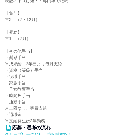
表記の下限は短大・専門卒で記載
【賞与】
年2回（7・12月）
【昇給】
年1回（7月）
【その他手当】
・奨励手当
※成果給：2年目より毎月支給
・資格（等級）手当
・役職手当
・家族手当
・子女教育手当
・時間外手当
・通勤手当
※上限なし、実費支給
・退職金
※支給発生は3年勤務～
応募・選考の流れ
グループワークなし、筆記試験なし