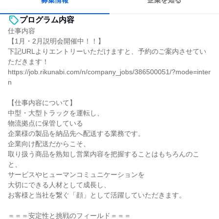
募集情報
企業を知る
プログラム内容
仕事内容
【1月・2月説明会開催中！！】
下記URLよりエントリーいただけますと、予約のご案内させてい
ただきます！
https://job.rikunabi.com/n/company_jobs/386500051/?mode=inter
n
【仕事内容について】
中型・大型トラックを運転し、
物流拠点に保管している
企業様の製品を納品先へ配送する業務です。
企業向け配送だからこそ、
取り扱う商品を熟知し営業内容を把握することはもちろんのこ
と、
サービスやヒューマンコミュニケーションを
大切にできる人材として成長し、
お客様と当社を繋ぐ「顔」として活躍していただきます。
＝＝＝安定性と挑戦のフィールド＝＝＝