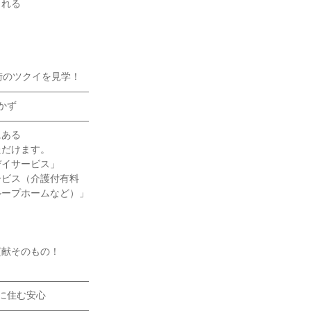
られる
街のツクイを見学！
――――――――――
かず
――――――――――
にある
ただけます。
デイサービス」
ービス（介護付有料
ループホームなど）」
貢献そのもの！
――――――――――
に住む安心
――――――――――