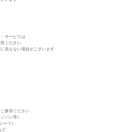
ア・サービスは
回答ください
望に添えない場合がございます
でご参加ください
チノパン等）
シャツ）
など