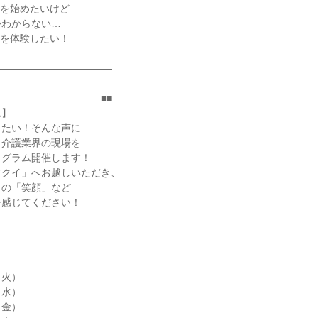
究を始めたいけど
かわからない…
気を体験したい！
――――――――――――
――――――――――■■
ム】
きたい！そんな声に
、介護業界の現場を
ログラム開催します！
ツクイ」へお越しいただき、
フの「笑顔」など
を感じてください！
（火）
（水）
（金）