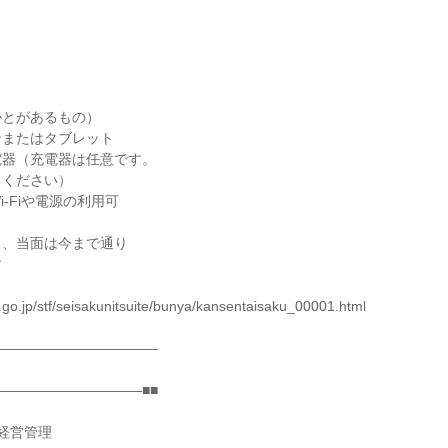
かとがあるもの）
ンまたはタブレット
電器（充電器は任意です。
ちください）
-Fiや電源の利用可
り、当面は今まで通り
す
.go.jp/stf/seisakunitsuite/bunya/kansentaisaku_00001.html
――――――――――――
――――――――――■■
経営管理