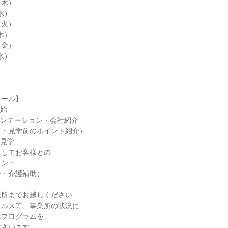
（木）
水）
（火）
木）
（金）
水）
ュール】
開始
リエンテーション・会社紹介
て・見学前のポイント紹介）
所見学
としてお客様との
ョン・
ン・介護補助）
業所までお越しください
イルス等、事業所の状況に
はプログラムを
ございます