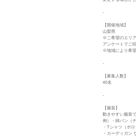
-
【開催地域】
山梨県
※ご希望のエリ
アンケートでご
※地域により希
-
【募集人数】
40名
-
【服装】
動きやすい服装
例）・綿パン（
・Tシャツ（ポロ
・カーディガン 