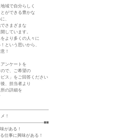
た地域で自分らしく
ことができる豊かな
めに、
地でさまざまな
展開しています。
みをより多くの人々に
い！という思いから、
用意！
にアンケートを
すので、ご希望の
ービス」をご回答ください
答後、担当者より
業所の詳細を
す
――――――――――――
スメ！
――――――――――■■
興味がある！
きる仕事に興味がある！