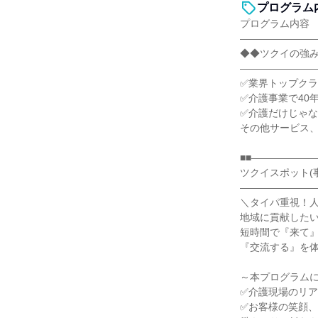
プログラム
プログラム内容
―――――――
◆◆ツクイの強
―――――――
✅業界トップク
✅介護事業で40
✅介護だけじゃ
その他サービス
■■――――――
ツクイスポット(
――――――――
＼タイパ重視！
地域に貢献した
短時間で『来て
『交流する』を
～本プログラム
✅介護現場のリ
✅お客様の笑顔