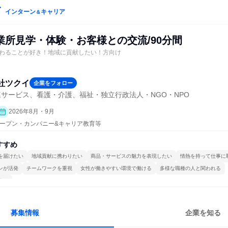
インターン
キャリア
＆
業所見学・体験・お客様との交流/90分間
わることが好き！地域に貢献したい！方向け
社ツクイ
企業をフォロー
サービス、看護・介護、福祉・独立行政法人・NGO・NPO
2026年8月・9月
| オープン・カンパニー&キャリア教育等
すすめ
を届けたい
地域貢献に携わりたい
商品・サービスの魅力を表現したい
情熱を持って仕事に
ンが活発
チームワークを重視
女性が働きやすい環境で働ける
多様な職種の人と関われる
する
募集情報
企業を知る