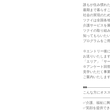
誰もが住み慣れ
最期まで暮らす
社会の実現のた
ツクイは全国各
介護サービスを
ツクイの取り組
知ってもらいた
プログラムをご
※エントリー後
お送りいたしま
「エリア」「サ
※アンケート回
見学いただく事
ご案内いたしま
■■――――――
こんな方にオス
――――――――
✅介護、福祉に
✅笑顔を提供で