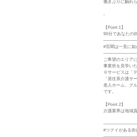
働きぶりに触れ
-
【Point 1】
90分であなたの
―――――――
#百聞は一見に如
―――――――
ご希望のエリア
事業所を見学い
※サービスは「
「居住系介護サ
老人ホーム、グ
です。
【Point 2】
介護業界は地域
―――――――
#ツクイがある街
―――――――