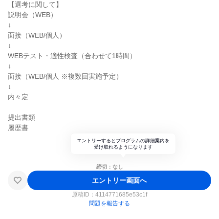
【選考に関して】
説明会（WEB）
↓
面接（WEB/個人）
↓
WEBテスト・適性検査（合わせて1時間）
↓
面接（WEB/個人 ※複数回実施予定）
↓
内々定
提出書類
履歴書
エントリーするとプログラムの詳細案内を
受け取れるようになります
締切：なし
エントリー画面へ
原稿ID：
4114771685e53c1f
問題を報告する