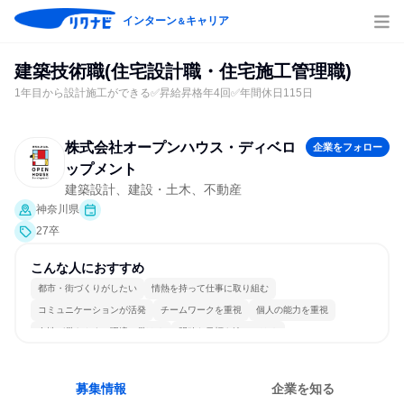
インターン
キャリア
＆
建築技術職(住宅設計職・住宅施工管理職)
1年目から設計施工ができる✅昇給昇格年4回✅年間休日115日
株式会社オープンハウス・ディベロ
企業をフォロー
ップメント
建築設計、建設・土木、不動産
神奈川県
27卒
こんな人におすすめ
都市・街づくりがしたい
情熱を持って仕事に取り組む
コミュニケーションが活発
チームワークを重視
個人の能力を重視
女性が働きやすい環境で働ける
明確な目標を追いかける
一つの専門分野を極める
若手が裁量を持てる環境
人とたくさん会話する
募集情報
企業を知る