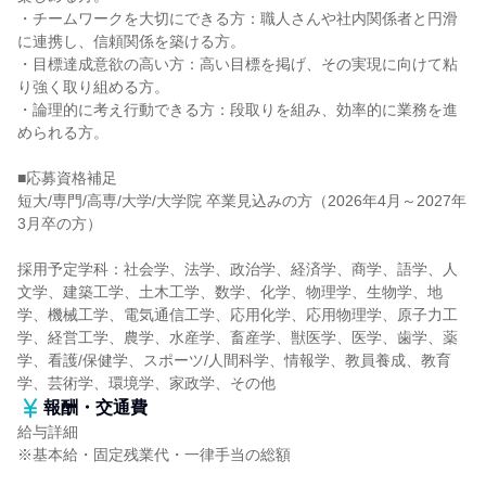
・チームワークを大切にできる方：職人さんや社内関係者と円滑
に連携し、信頼関係を築ける方。
・目標達成意欲の高い方：高い目標を掲げ、その実現に向けて粘
り強く取り組める方。
・論理的に考え行動できる方：段取りを組み、効率的に業務を進
められる方。
■応募資格補足
短大/専門/高専/大学/大学院 卒業見込みの方（2026年4月～2027年
3月卒の方）
採用予定学科：社会学、法学、政治学、経済学、商学、語学、人
文学、建築工学、土木工学、数学、化学、物理学、生物学、地
学、機械工学、電気通信工学、応用化学、応用物理学、原子力工
学、経営工学、農学、水産学、畜産学、獣医学、医学、歯学、薬
学、看護/保健学、スポーツ/人間科学、情報学、教員養成、教育
学、芸術学、環境学、家政学、その他
報酬・交通費
給与詳細
※基本給・固定残業代・一律手当の総額