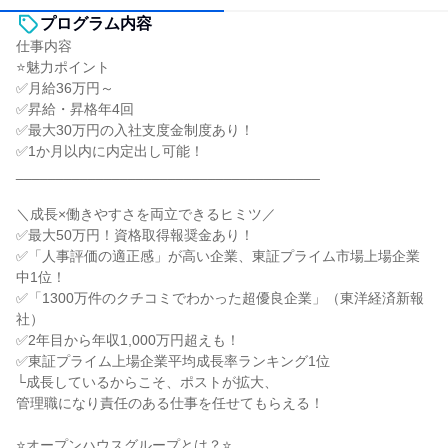
プログラム内容
仕事内容
⭐魅力ポイント
✅月給36万円～
✅昇給・昇格年4回
✅最大30万円の入社支度金制度あり！
✅1か月以内に内定出し可能！
______________________________________
＼成長×働きやすさを両立できるヒミツ／
✅最大50万円！資格取得報奨金あり！
✅「人事評価の適正感」が高い企業、東証プライム市場上場企業
中1位！
✅「1300万件のクチコミでわかった超優良企業」（東洋経済新報
社）
✅2年目から年収1,000万円超えも！
✅東証プライム上場企業平均成長率ランキング1位
└成長しているからこそ、ポストが拡大、
管理職になり責任のある仕事を任せてもらえる！
⭐オープンハウスグループとは？⭐