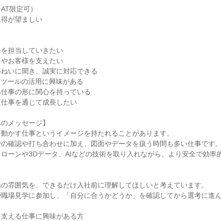
AT限定可）
取得が望ましい
】
務を担当していきたい
フやお客様を支えたい
いねいに聞き、誠実に対応できる
Tツールの活用に興味がある
い仕事の形に関心を持っている
た仕事を通じて成長したい
へのメッセージ】
を動かす仕事というイメージを持たれることがあります。
での確認や打ち合わせに加え、図面やデータを扱う時間も多い仕事です
ローンや3Dデータ、AIなどの技術を取り入れながら、より安全で効率
場の雰囲気を、できるだけ入社前に理解してほしいと考えています。
や職場見学に参加し、「自分に合うかどうか」を確認してから選考に進
を支える仕事に興味がある方