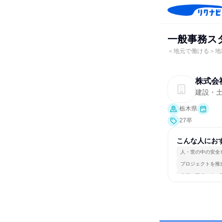
一般事務ス
＜地元で働ける＞地
株式会
建設・
栃木県
27卒
こんな人にお
人・世の中の安全
プロジェクトを推
多様な職種の人と