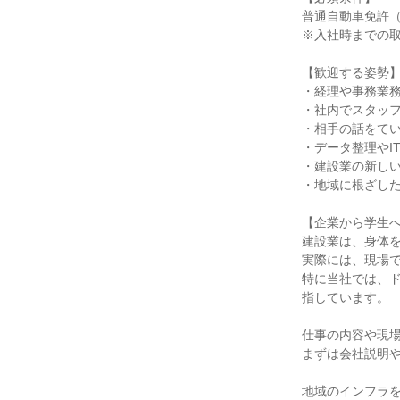
普通自動車免許（
※入社時までの
【歓迎する姿勢
・経理や事務業
・社内でスタッ
・相手の話をて
・データ整理やI
・建設業の新し
・地域に根ざし
【企業から学生
建設業は、身体
実際には、現場
特に当社では、ド
指しています。
仕事の内容や現
まずは会社説明
地域のインフラ