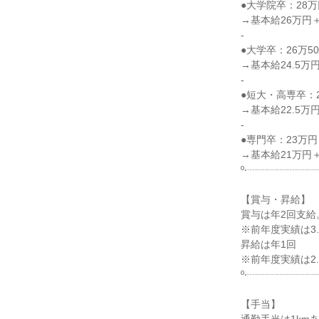
●大学院卒：28万
→基本給26万円
-
●大学卒：26万50
→基本給24.5万
-
●短大・高専卒：2
→基本給22.5万
-
●専門卒：23万円
→基本給21万円
º‧┈┈┈┈┈┈┈
【賞与・昇給】
賞与は年2回支給
※前年度実績は3
昇給は年1回
※前年度実績は2.
º‧┈┈┈┈┈┈┈
【手当】