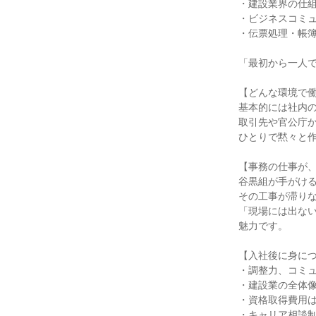
・建設業界の仕
・ビジネスコミ
・伝票処理・帳簿
「最初から一人
【どんな環境で
基本的には社内
取引先や官公庁
ひとりで黙々と
【事務の仕事が
谷黒組が手がけ
その工事が滞り
「現場には出な
魅力です。
【入社後に身に
・調整力、コミ
・建設業の全体
・資格取得費用
・キャリア相談