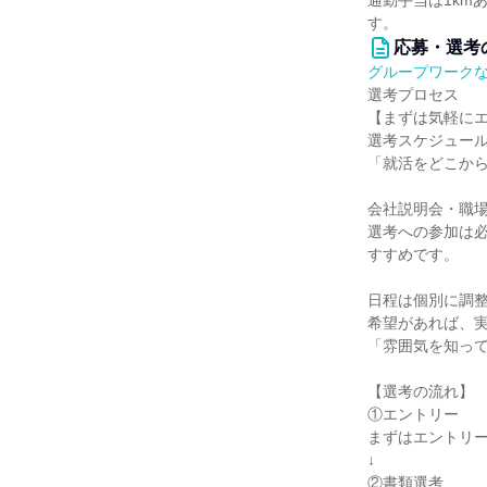
通勤手当は1km
す。
応募・選考
グループワーク
選考プロセス
【まずは気軽に
選考スケジュー
「就活をどこか
会社説明会・職
選考への参加は
すすめです。
日程は個別に調
希望があれば、
「雰囲気を知っ
【選考の流れ】
①エントリー
まずはエントリ
↓
②書類選考