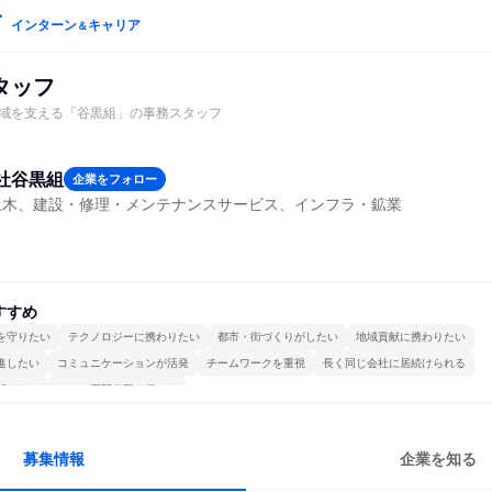
インターン
キャリア
＆
タッフ
域を支える「谷黒組」の事務スタッフ
社谷黒組
企業をフォロー
土木、建設・修理・メンテナンスサービス、インフラ・鉱業
すすめ
を守りたい
テクノロジーに携わりたい
都市・街づくりがしたい
地域貢献に携わりたい
進したい
コミュニケーションが活発
チームワークを重視
長く同じ会社に居続けられる
関われる
一つの専門分野を極める
募集情報
企業を知る