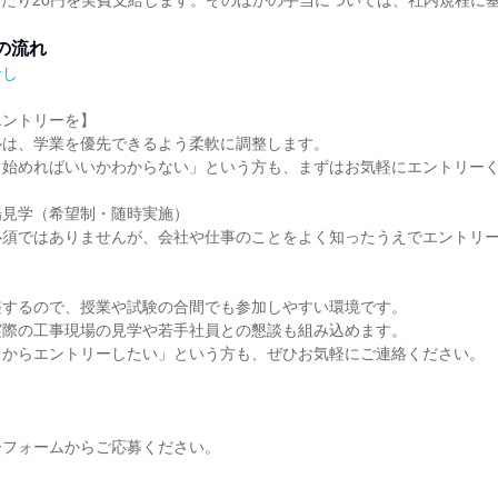
あたり20円を実費支給します。そのほかの手当については、社内規程に
の流れ
なし
エントリーを】
ルは、学業を優先できるよう柔軟に調整します。
ら始めればいいかわからない」という方も、まずはお気軽にエントリー
場見学（希望制・随時実施）
必須ではありませんが、会社や仕事のことをよく知ったうえでエントリ
整するので、授業や試験の合間でも参加しやすい環境です。
実際の工事現場の見学や若手社員との懇談も組み込めます。
てからエントリーしたい」という方も、ぜひお気軽にご連絡ください。
ーフォームからご応募ください。