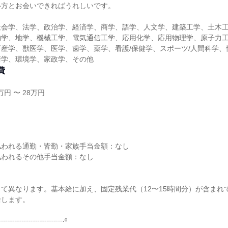
い方とお会いできればうれしいです。
社会学、法学、政治学、経済学、商学、語学、人文学、建築工学、土木
物学、地学、機械工学、電気通信工学、応用化学、応用物理学、原子力
産学、獣医学、医学、歯学、薬学、看護/保健学、スポーツ/人間科学、
術学、環境学、家政学、その他
費
円 〜 28万円
り
払われる通勤・皆勤・家族手当金額：なし
払われるその他手当金額：なし
】
て異なります。基本給に加え、固定残業代（12〜15時間分）が含まれ
給します。
┈┈┈┈┈┈┈┈┈‧º