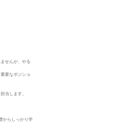
れませんが、やる
」重要なポジショ
を担当します。
礎からしっかり学