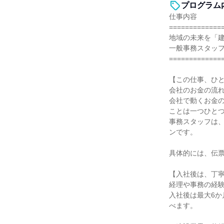
プログラム
仕事内容
=============
地域の未来を「
一般事務スタッ
=============
【この仕事、ひ
会社のお金の流
会社で動くお金
ことは一つひと
事務スタッフは
ンです。
具体的には、伝
【入社後は、丁
経理や事務の経
入社後は最大6か
べます。