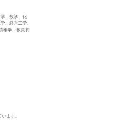
工学、数学、化
工学、経営工学、
情報学、教員養
ています。