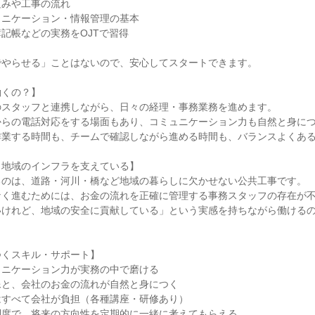
組みや工事の流れ
ュニケーション・情報管理の基本
記帳などの実務をOJTで習得
でやらせる」ことはないので、安心してスタートできます。
働くの？】
のスタッフと連携しながら、日々の経理・事務業務を進めます。
からの電話対応をする場面もあり、コミュニケーション力も自然と身に
作業する時間も、チームで確認しながら進める時間も、バランスよくあ
、地域のインフラを支えている】
るのは、道路・河川・橋など地域の暮らしに欠かせない公共工事です。
なく進むためには、お金の流れを正確に管理する事務スタッフの存在が
いけれど、地域の安全に貢献している」という実感を持ちながら働ける
つくスキル・サポート】
ュニケーション力が実務の中で磨ける
像と、会社のお金の流れが自然と身につく
はすべて会社が負担（各種講座・研修あり）
制度で、将来の方向性を定期的に一緒に考えてもらえる