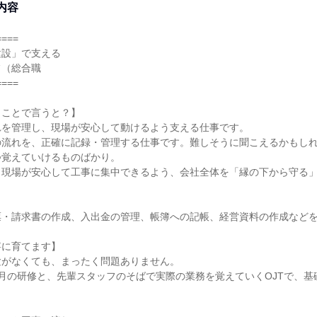
内容
====
建設」で支える
フ（総合職
====
とことで言うと？】
れを管理し、現場が安心して動けるよう支える仕事です。
の流れを、正確に記録・管理する仕事です。難しそうに聞こえるかもし
つ覚えていけるものばかり。
、現場が安心して工事に集中できるよう、会社全体を「縁の下から守る
票・請求書の作成、入出金の管理、帳簿への記帳、経営資料の作成など
寧に育てます】
験がなくても、まったく問題ありません。
月の研修と、先輩スタッフのそばで実際の業務を覚えていくOJTで、基