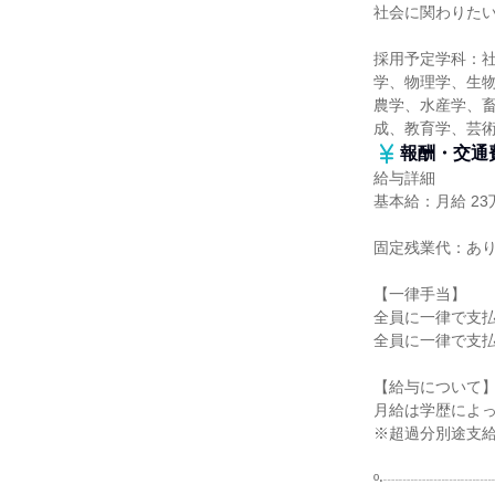
社会に関わりた
採用予定学科：
学、物理学、生
農学、水産学、畜
成、教育学、芸
報酬・交通
給与詳細
基本給：月給 23万
固定残業代：あ
【一律手当】
全員に一律で支
全員に一律で支
【給与について
月給は学歴によっ
※超過分別途支
º‧┈┈┈┈┈┈┈