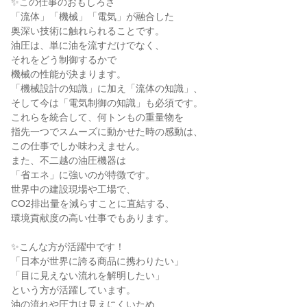
✨この仕事のおもしろさ
「流体」「機械」「電気」が融合した
奥深い技術に触れられることです。
油圧は、単に油を流すだけでなく、
それをどう制御するかで
機械の性能が決まります。
「機械設計の知識」に加え「流体の知識」、
そして今は「電気制御の知識」も必須です。
これらを統合して、何トンもの重量物を
指先一つでスムーズに動かせた時の感動は、
この仕事でしか味わえません。
また、不二越の油圧機器は
「省エネ」に強いのが特徴です。
世界中の建設現場や工場で、
CO2排出量を減らすことに直結する、
環境貢献度の高い仕事でもあります。
✨こんな方が活躍中です！
「日本が世界に誇る商品に携わりたい」
「目に見えない流れを解明したい」
という方が活躍しています。
油の流れや圧力は見えにくいため、