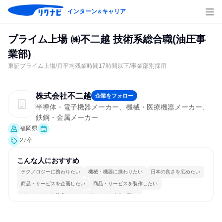
インターン
キャリア
＆
プライム上場 ㈱不二越 技術系総合職(油圧事
業部)
東証プライム上場/月平均残業時間17時間以下/事業部別採用
株式会社不二越
企業をフォロー
半導体・電子機器メーカー、機械・医療機器メーカー、
鉄鋼・金属メーカー
福岡県
27卒
こんな人におすすめ
テクノロジーに携わりたい
機械・機器に携わりたい
日本の良さを広めたい
商品・サービスを企画したい
商品・サービスを製作したい
プロジェクトを推進したい
グローバル志向が強い
長く同じ会社に居続けられる
一つの専門分野を極める
若手が裁量を持てる環境