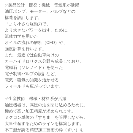
✅製品設計・開発：機械・電気系が活躍
油圧ポンプ、モーター、バルブなどの
構造を設計します。
「より小さな駆動力で、
より大きなパワーを出す」ために、
流体力学を用いた
オイルの流れの解析（CFD）や、
強度計算を行います。
また、最近では自動車向けの
カーハイドロリクス分野も成長しており、
電磁石（ソレノイド）を使った
電子制御バルブの設計など、
電気・磁気の知識を活かせる
フィールドも広がっています。
✅生産技術：機械・材料系が活躍
油圧機器は、高圧の油を閉じ込めるために、
極めて高い加工精度が求められます。
ミクロン単位の「すきま」を管理しながら、
大量生産するためのラインを構築します。
不二越が誇る精密加工技術の粋（すい）を