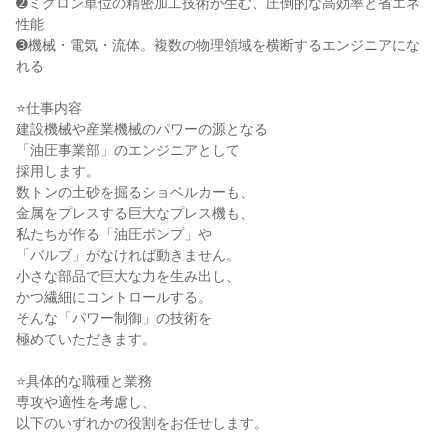
➋ミクロン単位の精密加工技術が生む、圧倒的な高効率と省エネ
性能
➌機械・電気・流体。複数の物理領域を横断するエンジニアにな
れる
⭐仕事内容
建設機械や産業機械のパワーの源となる
「油圧事業部」のエンジニアとして
採用します。
数トンの土砂を掘るショベルカーも、
金属をプレスする巨大なプレス機も、
私たちが作る「油圧ポンプ」や
「バルブ」がなければ動きません。
小さな部品で巨大な力を生み出し、
かつ繊細にコントロールする。
そんな「パワー制御」の技術を
極めていただきます。
⭐具体的な職種と業務
専攻や適性を考慮し、
以下のいずれかの役割をお任せします。