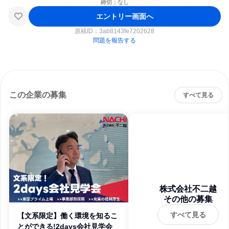
締切：なし
エントリー画面へ
原稿ID：
3ab8143fe7202628
問題を報告する
この企業の募集
すべて見る
株式会社不二越
その他の募集
すべて見る
【文系限定】働く環境を知るこ
とができる!2days会社見学会