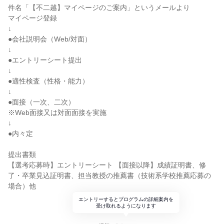
件名「【不二越】マイページのご案内」というメールより
マイページ登録
↓
●会社説明会（Web/対面）
↓
●エントリーシート提出
↓
●適性検査（性格・能力）
↓
●面接（一次、二次）
※Web面接又は対面面接を実施
↓
●内々定
提出書類
【選考応募時】エントリーシート 【面接以降】成績証明書、修
了・卒業見込証明書、担当教授の推薦書（技術系学校推薦応募の
場合）他
エントリーするとプログラムの詳細案内を
受け取れるようになります