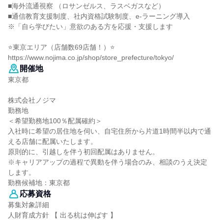
■海外流通視察 （ロサンゼルス、ラスベガスなど）
■通信教育支援制度、社内資格試験制度、e-ラーニング導入
※「自ら学びたい」意欲のある方を応援・支援します
⭐東京エリア（店舗数69店舗！）⭐
https://www.nojima.co.jp/shop/store_prefecture/tokyo/
開催地
東京都
株式会社ノジマ
勤務地
＜希望勤務地100％配属確約＞
入社時に希望の居住地を伺い、自宅住所から片道1時間半以内で通
える店舗に配属いたします。
原則的に、引越しを伴う初回配属はありません。
※キャリアアップの過程で異動を伴う場合のみ、相談のうえ決定
します。
勤務候補地：東京都
応募資格
募集対象詳細
人財育成方針 【 出る杭は伸ばす 】