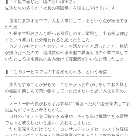
▍「面接で感じた、嘘のない誠実さ」
先輩たちの多くが「社員の雰囲気」を理由に挙げています。
￣￣￣￣￣￣￣￣￣￣￣￣￣￣￣￣￣￣￣￣￣￣￣￣￣￣￣
・選考に参加する中で、人を大事にしているという点が実感でき
たため。
・社長まで野島さんと呼べる風通しの良い環境と、出る杭は伸ば
すという努力した分報われると思ったところ。
・カメラが好きだったので、そこを活かせると思ったこと。横浜
が拠点だったので、地域貢献や密着型で横浜近辺の企業で探して
いたところ採用募集の案内受けて雰囲気がいいなと感じたこと
▍「このサービスで世の中を変えられる」という確信
￣￣￣￣￣￣￣￣￣￣￣￣￣￣￣￣￣￣￣￣￣￣￣￣￣
・接客をすることが好きで、こちらからお声がけをしてお客様と
の会話を楽しんで買い物をしていただきたいと思い入社を決めま
した。
・メーカー販売員がおらずお客様に1番あった商品をが案内してお
役立ちができると考えたから。
・自分のアイデアを反映できる事や、色んな事に挑戦できる環境
でもっと成長したいと思い、入社をしました。
・ただ販売するだけでなく、コンサルティングセールスでお客様
一人ひとりのことを考えた商品提案ができることに魅力を感じた