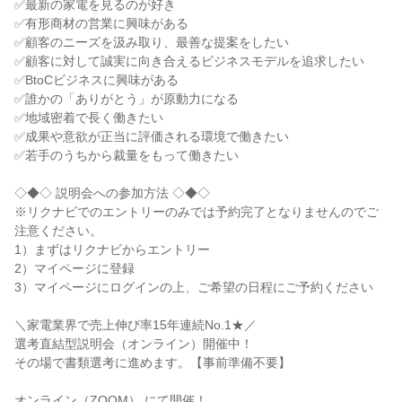
✅最新の家電を見るのが好き
✅有形商材の営業に興味がある
✅顧客のニーズを汲み取り、最善な提案をしたい
✅顧客に対して誠実に向き合えるビジネスモデルを追求したい
✅BtoCビジネスに興味がある
✅誰かの「ありがとう」が原動力になる
✅地域密着で長く働きたい
✅成果や意欲が正当に評価される環境で働きたい
✅若手のうちから裁量をもって働きたい
◇◆◇ 説明会への参加方法 ◇◆◇
※リクナビでのエントリーのみでは予約完了となりませんのでご
注意ください。
1）まずはリクナビからエントリー
2）マイページに登録
3）マイページにログインの上、ご希望の日程にご予約ください
＼家電業界で売上伸び率15年連続No.1★／
選考直結型説明会（オンライン）開催中！
その場で書類選考に進めます。【事前準備不要】
オンライン（ZOOM） にて開催！