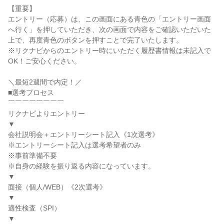
【重要】
エントリー（応募）は、この画面にある青色の「エントリー画面
へ行く」を押していただき、次の画面で内容をご確認いただいた
上で、再度青色のボタンを押すことで完了いたします。
※リクナビからのエントリー時にいただく履歴書情報は未記入で
OK！ご安心ください。
＼最短2週間で内定！／
■選考プロセス
￣￣￣￣￣￣￣￣
リクナビよりエントリー
▼
会社説明会＋エントリーシート記入《1次選考》
※エントリーシート記入は選考希望者のみ
※事前準備不要
※自身の経験を振り返る内容になっています。
▼
面接（個人/WEB）《2次選考》
▼
適性検査（SPI）
▼