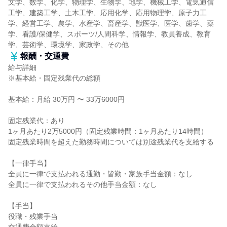
文学、数学、化学、物理学、生物学、地学、機械工学、電気通信
工学、建築工学、土木工学、応用化学、応用物理学、原子力工
学、経営工学、農学、水産学、畜産学、獣医学、医学、歯学、薬
学、看護/保健学、スポーツ/人間科学、情報学、教員養成、教育
学、芸術学、環境学、家政学、その他
報酬・交通費
給与詳細
※基本給・固定残業代の総額
基本給：月給 30万円 〜 33万6000円
固定残業代：あり
1ヶ月あたり2万5000円（固定残業時間：1ヶ月あたり14時間）
固定残業時間を超えた勤務時間については別途残業代を支給する
【一律手当】
全員に一律で支払われる通勤・皆勤・家族手当金額：なし
全員に一律で支払われるその他手当金額：なし
【手当】
役職・残業手当