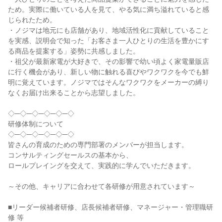
ため。実際に働いている人を見て、やる気に満ち溢れていると感
じられたため。
・ノジマは地元にも店舗があり、地域活性化に貢献していること
を実感、説明会で知った「お客さま一人ひとりの生活を豊かにす
る商品を提案する」姿勢に共感しました。
・祖父が最新家電が大好きで、その影響で幼い頃よく家電量販店
に行く機会があり、新しい物に触れる喜びやワクワクを今でも鮮
明に覚えています。ノジマではそんなワクワクをメーカーの縛り
なくお届け出来ることから志望しました。
◇─◇─◇─◇─◇─◇
研修体制について
◇─◇─◇─◇─◇─◇
皆さんの育成のための専門部署のメンバーが担当します。
コンサルティングセールスの基本から、
ロールプレイングを交えて、実践的に学んでいただきます。
～その他、キャリアに合わせて各研修が用意されています～
■リーダー候補者研修、店長候補者研修、マネージャー・管理職研
修 等