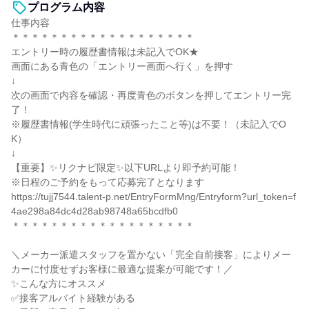
プログラム内容
仕事内容
＊＊＊＊＊＊＊＊＊＊＊＊＊＊＊＊＊＊＊
エントリー時の履歴書情報は未記入でOK★
画面にある青色の「エントリー画面へ行く」を押す
↓
次の画面で内容を確認・再度青色のボタンを押してエントリー完
了！
※履歴書情報(学生時代に頑張ったこと等)は不要！（未記入でO
K）
↓
【重要】✨リクナビ限定✨以下URLより即予約可能！
※日程のご予約をもって応募完了となります
https://tujj7544.talent-p.net/EntryFormMng/Entryform?url_token=f
4ae298a84dc4d28ab98748a65bcdfb0
＊＊＊＊＊＊＊＊＊＊＊＊＊＊＊＊＊＊＊
＼メーカー派遣スタッフを置かない「完全自前接客」によりメー
カーに忖度せずお客様に最適な提案が可能です！／
✨こんな方にオススメ
✅接客アルバイト経験がある