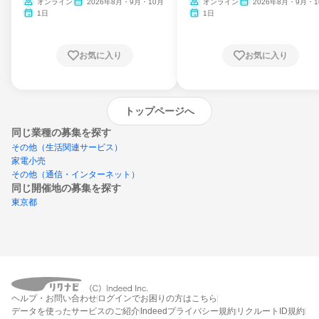
ム
オンライン
2026年8月・9月・10月
オンライン
2026年8月・9月・1
月・11月・12月
1日
1日
お気に入り
お気に入り
トップページへ
同じ業種の募集を探す
その他（生活関連サービス）
家電小売
その他（通信・インターネット）
同じ開催地の募集を探す
東京都
エントリーするとプログラムの詳細案内を
ヘルプ・お問い合わせ
ログインでお困りの方はこちら
受け取れるようになります
データを使ったサービスのご紹介
Indeedプライバシー規約
リクルートID規約