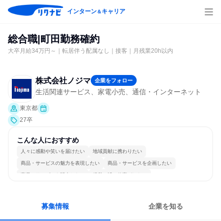
インターン
キャリア
＆
総合職|町田勤務確約
大卒月給34万円～｜転居伴う配属なし｜接客｜月残業20h以内
株式会社ノジマ
企業をフォロー
生活関連サービス、家電小売、通信・インターネット
東京都
27卒
こんな人におすすめ
人々に感動や笑いを届けたい
地域貢献に携わりたい
商品・サービスの魅力を表現したい
商品・サービスを企画したい
商品・サービスを販売したい
経営に近い仕事がしたい
女性が働きやすい環境で働ける
自分の好きな場所で働ける
若手が裁量を持てる環境
人とたくさん会話する
募集情報
企業を知る