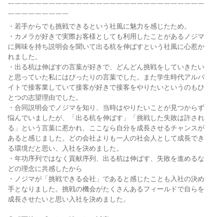
￣￣￣￣￣￣￣￣￣￣￣￣￣￣￣￣￣￣￣￣￣￣￣￣￣￣￣￣￣
￣￣￣￣￣￣￣￣￣
・若手からでも挑戦できるという社風に魅力を感じたため。
・カメラが好きで実際お客様としても利用したことがあるノジマ
に興味を持ち説明会を聞いて出る杭を伸ばすという社風に心惹か
れました。
・出る杭は伸ばすの言葉が好きで、どんどん挑戦をしていきたい
と思っていた私にはぴったりの言葉でした。また学生時代アルバ
イトで接客業していて接客が好きで接客をやりたいというのもひ
とつの志望理由でした。
・合同説明会でノジマを知り、当時はやりたいことが見つからず
悩んでいましたが、「出る杭を伸ばす」「挑戦した失敗は許され
る」という言葉に惹かれ、ここなら自分を成長させるチャンスが
あると感じました。どの会社よりも一人の社会人として成長でき
る環境だと思い、入社を決めました。
・年功序列ではなく貢献序列、出る杭は伸ばす、失敗を進めるな
どの理念に共感したから
・ノジマが「挑戦できる会社」であると感じたことも入社の決め
手となりました。挑戦の機会がたくさんあるフィールドで自らを
成長させたいと思い入社を決めました。