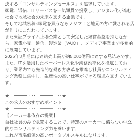
決する「コンサルティングセールス」を追求しています。
家電、通信、ITサービスを一気通貫で提案し、デジタル化が進む
社会で地域社会の未来を支える企業です。
そして地域密着×家電を買うならノジマ！と地元の方に愛される店
舗作りにこだわっています。
また東証プライム上場企業として安定した経営基盤を持ちなが
ら、家電小売、通信、製造業（VAIO）、メディア事業まで多角的
に展開しています。
2025年3月期には連結売上高が約5,000億円に達する見込みです。
また、ITを活用したペーパーレス化や業務効率化を徹底してお
り、業界内でも先進的な働き方改革を推進し社員がコンサルティ
ング業務に集中し、生産性の高い仕事ができる環境を支えていま
す。
★…━━━・‥…━━━…‥★
この求人のおすすめポイント
★…━━━・‥…━━━…‥★
【メーカー非依存の提案】
自社社員のみで販売することで、特定のメーカーに偏らない中立
的なコンサルティング力を養います。
これが市場価値の高いポータブルスキルになります。