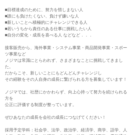
■目標達成のために、努力を惜しまない人
■誰にも負けたくない、負けず嫌いな人
■新しいことへ積極的にチャレンジできる人
■若いうちから責任のある仕事に挑戦したい人
■自分の変化・成長を喜べる人 などなど．．．
接客販売から、海外事業・システム事業・商品開発事業・スポー
ツ事業など
ノジマは常識にとらわれず、さまざまなことに挑戦してきまし
た。
だからこそ、新しいことにもどんどんチャレンジし
その経験をその人自身の成長に繋げられる方を募集しています！
ノジマでは、社歴にかかわらず、向上心持って努力を続けられる
方を
公正に評価する制度が整っています。
ぜひあなたの成長を会社の成長につなげてください！
採用予定学科：社会学、法学、政治学、経済学、商学、語学、人