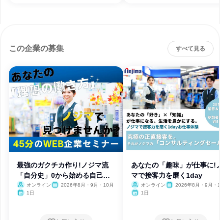
この企業の募集
すべて見る
最強のガクチカ作り!ノジマ流
あなたの「趣味」が仕事に!
「自分史」0から始める自己分
マで接客力を磨く1day
析
オンライン
2026年8月・9月・10月
オンライン
2026年8月・9月・
1日
1日