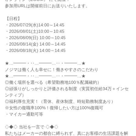
参加用URLは開催前日にお送りいたします。
【日程】
・2026/07/29(水)14:00～14:45
・2026/08/01(土)10:00～10:45
・2026/08/09(日) 10:00～10:45
・2026/08/14(金) 14:00～14:45
・2026/08/18(火) 14:00～14:45
★…━━━・‥…━━━…‥・━━━…★
ノジマは働く人も幸せに！働きやすさのこだわり
★…━━━・‥…━━━…‥・━━━…★
◎働く場所を選べる（希望勤務地100％配属確約）
◎頑張りがしっかりと評価される制度（実質初任給34万＋インセ
ンティブ）
◎福利厚生充実！（育休、産休制度、時短勤務制度あり）
※女性の復職率100%！復帰したい方は100%復職可
・マイカー通勤可等
◇◆◇ 当社を一言で ◇◆◇
私たちはメーカーの都合に縛られず、真にお客様の生活課題を解