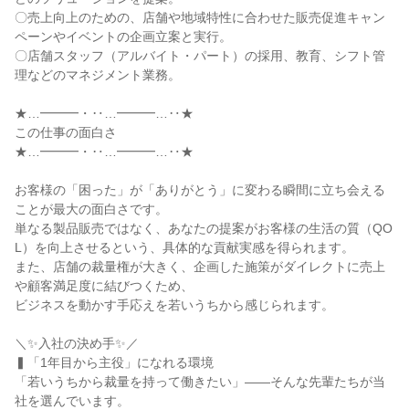
〇売上向上のための、店舗や地域特性に合わせた販売促進キャン
ペーンやイベントの企画立案と実行。
〇店舗スタッフ（アルバイト・パート）の採用、教育、シフト管
理などのマネジメント業務。
★…━━━・‥…━━━…‥★
この仕事の面白さ
★…━━━・‥…━━━…‥★
お客様の「困った」が「ありがとう」に変わる瞬間に立ち会える
ことが最大の面白さです。
単なる製品販売ではなく、あなたの提案がお客様の生活の質（QO
L）を向上させるという、具体的な貢献実感を得られます。
また、店舗の裁量権が大きく、企画した施策がダイレクトに売上
や顧客満足度に結びつくため、
ビジネスを動かす手応えを若いうちから感じられます。
＼✨入社の決め手✨／
▍「1年目から主役」になれる環境
「若いうちから裁量を持って働きたい」——そんな先輩たちが当
社を選んでいます。