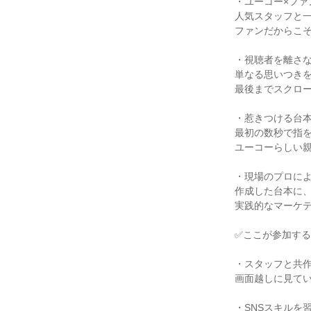
・ユーコー×ファ
人気スタッフと
ファンだからこ
・視聴者を離さ
単なる思いつき
最後までスクロ
・惹きつける台
最初の数秒で指
ユーコーらしい
・現場のプロに
作成した台本に
実践的なマーケ
✅ここが参加す
・スタッフと共
画面越しに見て
・SNSスキルを