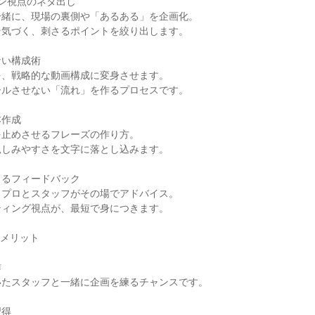
ン視点のネタ出し
一緒に、現場の裏側や「あるある」を企画化。
そ気づく、刺さるポイントを絞り出します。
ない構成術
を、戦略的な動画構成に変身させます。
ールさせない「流れ」を作るプロセスです。
本作成
を止めさせるフレーズの作り方。
親しみやすさを文字に落とし込みます。
よるフィードバック
、プロとスタッフがその場でアドバイス。
ティング視点が、最短で身につきます。
るメリット
作
いたスタッフと一緒に企画を練るチャンスです。
習得