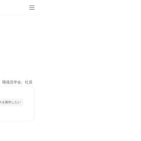
ム、職場見学会、社員
スを製作したい