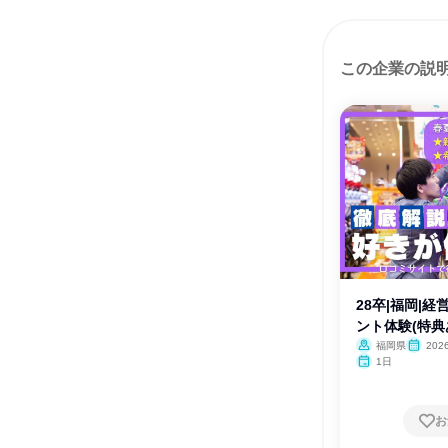
この企業の説
28卒|福岡|
ント体験(特典
福岡県
20
1日
お