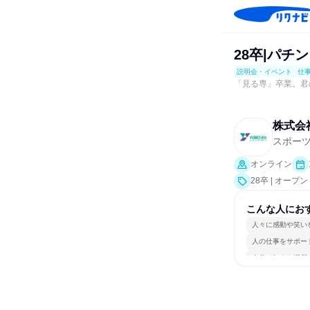
28卒|パチ
説明会・イベント
仕
「見る専」卒業。君
株式会
スポー
オンライン
28卒 | オ
交流会、就活サ
こんな人にお
人々に感動や笑い
人の仕事をサポー
自分の好きな場所