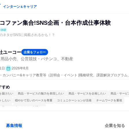
インターン
キャリア
＆
ンコファン集合!SNS企画・台本作成仕事体験
事体験
のネタがSNSに掲載されるかも！？
社ユーコー
企業をフォロー
ツ用品小売、公営競技・パチンコ、不動産
1日
2026年8月
ープン・カンパニー&キャリア教育等（説明会・イベント [職種研究、課題解決プログラ
ポート、会社説明会、業界研究]、仕事体験）
すすめ
を届けたい
商品・サービスの魅力を表現したい
商品・サービスを企画したい
商品・サービ
トしたい
穏やかで互いのペースを尊重
コミュニケーションが活発
チームワークを重視
で働ける
人とたくさん会話する
募集情報
企業を知る