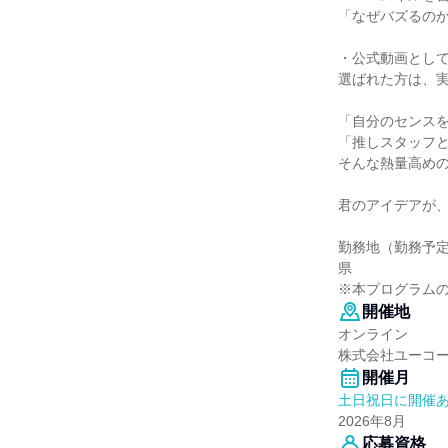
「なぜバズるの
・公式動画とし
選ばれた方は、
「自分のセンス
「推しスタッフ
そんな熱量高め
君のアイデアが
勤務地（勤務予
県
※本プログラム
開催地
オンライン
株式会社ユーコ
開催月
土日祝日に開催
2026年8月
応募資格