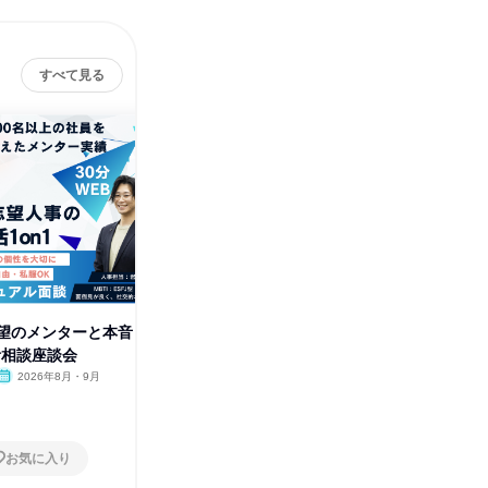
すべて見る
株
望のメンターと本音
青髪のエンタメ企業の人事・採
活相談座談会
用担当者と語る!就活座談会
2026年8月・9月
オンライン
2026年8月・9月
1日
お気に入り
お気に入り