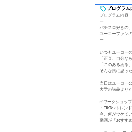
プログラム
プログラム内容
ー
パチスロ好きの
ユーコーファン
ー
いつもユーコー
「正直、自分な
「このあるある
そんな風に思っ
当日はユーコー公
大学の講義より
✅ワークショッ
・TikTokトレン
今、何がウケて
動画が「おすす