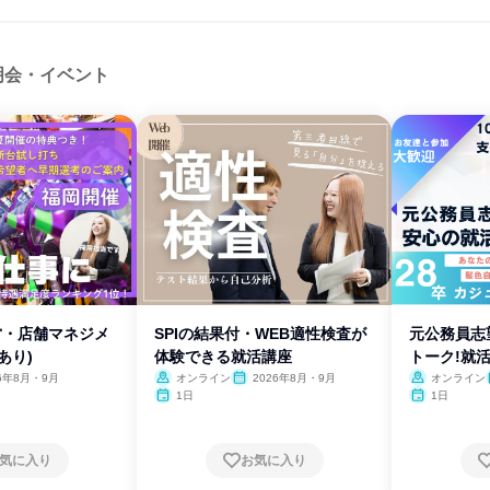
明会・イベント
経営・店舗マネジメ
SPIの結果付・WEB適性検査が
元公務員志
あり)
体験できる就活講座
トーク!就
26年8月・9月
オンライン
2026年8月・9月
オンライン
1日
1日
気に入り
お気に入り