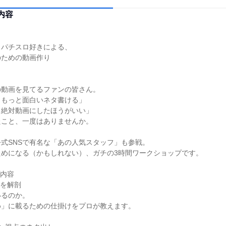
内容
、パチスロ好きによる、
のための動画作り
の動画を見てるファンの皆さん。
らもっと面白いネタ書ける」
、絶対動画にしたほうがいい」
たこと、一度はありませんか。
式SNSで有名な「あの人気スタッフ」も参戦。
ためになる（かもしれない）、ガチの3時間ワークショップです。
プ内容
ドを解剖
いるのか。
め」に載るための仕掛けをプロが教えます。