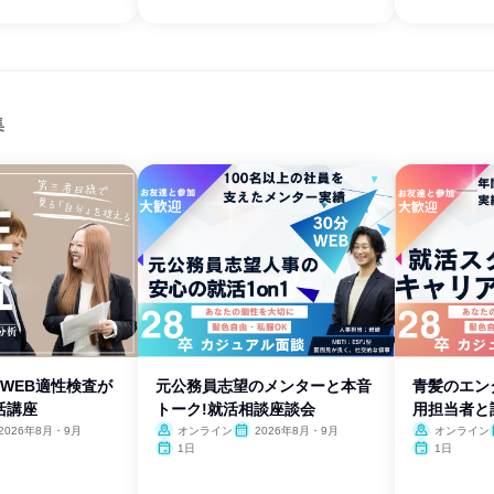
集
・WEB適性検査が
元公務員志望のメンターと本音
青髪のエン
活講座
トーク!就活相談座談会
用担当者と
2026年8月・9月
オンライン
2026年8月・9月
オンライン
1日
1日