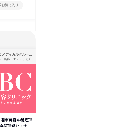
お気に入り
お気に入り
SBCメディカルグループ株式会社
株式会社バンダイ
理容・美容・エステ、化粧品・理美容用品小売、医療・病院
アパレル・繊維・スポーツメーカー、製造・メーカー、ゲーム制作・販売
卒】湘南美容を徹底理
人事の心を動かす「自己表現」
タカラト
付企業理解セミナー
の極意/選考官の本音を動画で公
ビ」を学