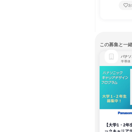
お
この募集と一
パナソ
半導体
【大学1・2年
ックキャリア