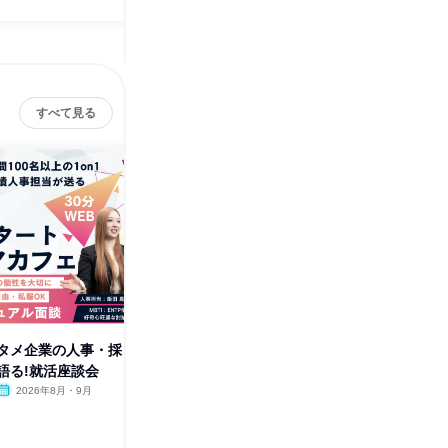
すべて見る
株
タメ企業の人事・採
28卒|福岡|経営・店舗マネジメ
語る!就活座談会
ント体験(特典あり)
2026年8月・9月
福岡県
2026年8月・9月
1日