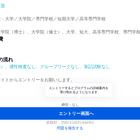
歓迎
種：大学／大学院／専門学校／短期大学／高等専門学校
大学院（博士）、大学院（修士）、大学、短大、高等専門学校、専門学
費
の流れ
順）、適性検査なし、グループワークなし、筆記試験なし
れ
サイトからエントリーをお願いします。
エントリーするとプログラムの詳細案内を
受け取れるようになります
締切：なし
エントリー画面へ
原稿ID：
35bc1cc6314ae4cc
問題を報告する