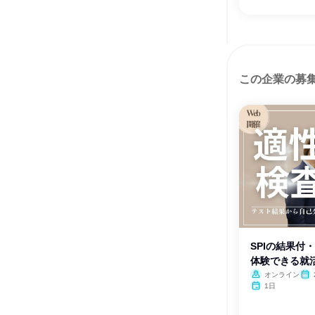
この企業の募
SPIの結果付
体験できる就
オンライン
1日