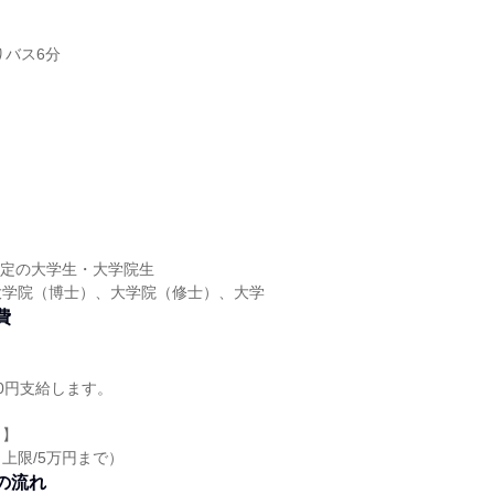
りバス6分
】
】
業予定の大学生・大学院生
大学院（博士）、大学院（修士）、大学
費
80円支給します。
り】
上限/5万円まで）
の流れ