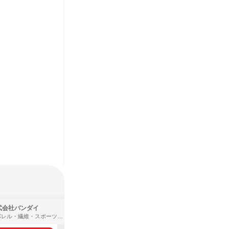
式会社バンダイ
ＩＶＳテレビ制作株式会社
アパレル・繊維・スポーツメーカー、製造・メーカー、ゲーム制作・販売
広告・宣伝、放送・テレビ局、通信・インターネット