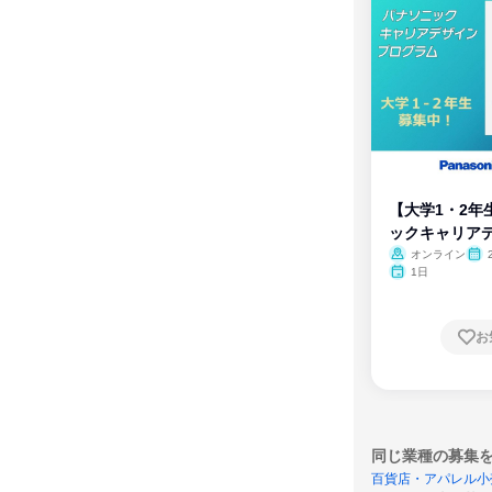
【大学1・2年
ックキャリア
ム
オンライン
1日
お
同じ業種の募集
百貨店・アパレル小