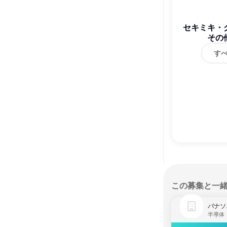
セキミキ・
その
す
この募集と一
パナソ
半導体