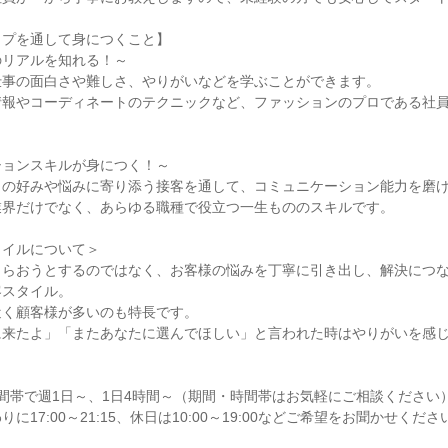
ップを通して身につくこと】
のリアルを知れる！～
仕事の面白さや難しさ、やりがいなどを学ぶことができます。
情報やコーディネートのテクニックなど、ファッションのプロである社
ションスキルが身につく！～
りの好みや悩みに寄り添う接客を通して、コミュニケーション能力を磨
業界だけでなく、あらゆる職種で役立つ一生もののスキルです。
タイルについて＞
もらおうとするのではなく、お客様の悩みを丁寧に引き出し、解決につ
客スタイル。
近く顧客様が多いのも特長です。
に来たよ」「またあなたに選んでほしい」と言われた時はやりがいを感
15の時間帯で週1日～、1日4時間～（期間・時間帯はお気軽にご相談ください
に17:00～21:15、休日は10:00～19:00などご希望をお聞かせくださ