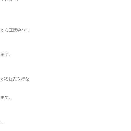
員から直接学べま
けます。
ながる提案を行な
じます。
）
い。