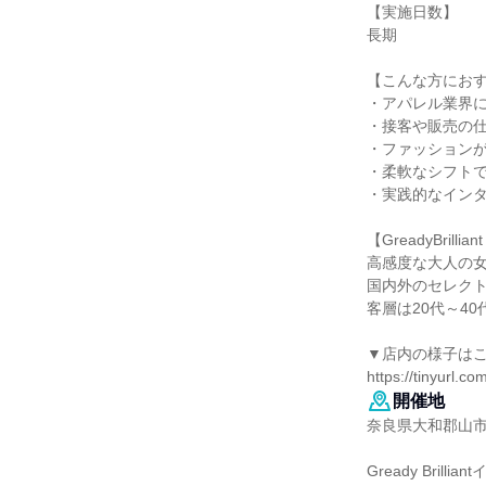
【実施⽇数】
⻑期
【こんな方にお
・アパレル業界
・接客や販売の
・ファッション
・柔軟なシフト
・実践的なイン
【GreadyBri
高感度な大人の
国内外のセレク
客層は20代～40
▼店内の様子は
https://tinyurl.co
開催地
奈良県大和郡山市
Gready Bri