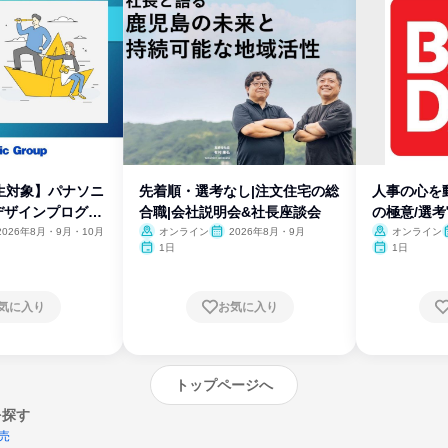
生対象】パナソニ
先着順・選考なし|注文住宅の総
人事の心を
デザインプログラ
合職|会社説明会&社長座談会
の極意/選
開
2026年8月・9月・10月
オンライン
2026年8月・9月
オンライン
1日
1日
気に入り
お気に入り
トップページへ
を探す
売