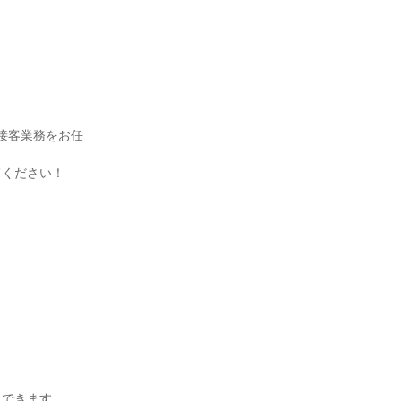
売・接客業務をお任
てください！
トできます。