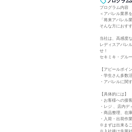
プログラム
プログラム内容
＜アパレル業界
「将来アパレル
そんな方におす
当社は、高感度
レディスアパレルブ
せ！
セキミキ・グル
【アピールポイ
・学生さん多数
・アパレルに関
【具体的には】
・お客様への接
・レジ 、店内デ
・商品整理、在
・入荷・出荷作業
※まずは出来る
※入社後は先輩