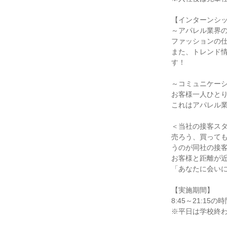
【インターンシ
～アパレル業界
ファッションの
また、トレンド
す！
～コミュニケー
お客様一人ひと
これはアパレル
＜当社の接客ス
売ろう、買って
うのが同社の接
お客様と距離が
「あなたに会い
【実施期間】
8:45～21:
※平日は学校終わり