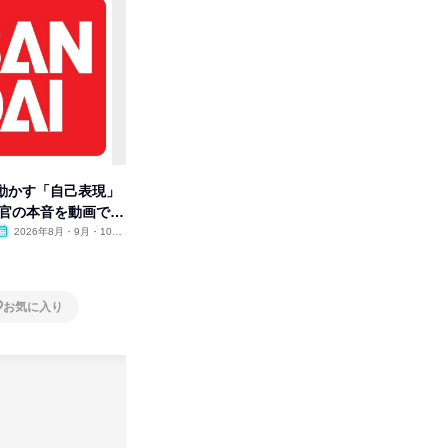
動かす「自己表現」
【オンライン】制作の基本から
集英社が
考官の本音を動画で公
業界の裏側まで理解の深まる説
パニー
明会
2026年8月・9月・10
オンライン
2026年8月
オンラ
月・11月・12月
1日
1日
お気に入り
お気に入り