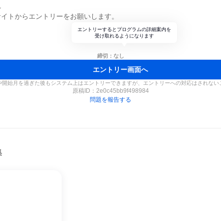
れ
サイトからエントリーをお願いします。
エントリーするとプログラムの詳細案内を
受け取れるようになります
締切：なし
エントリー画面へ
や開始月を過ぎた後もシステム上はエントリーできますが、エントリーへの対応はされない
原稿ID：
2e0c45bb9f498984
問題を報告する
集