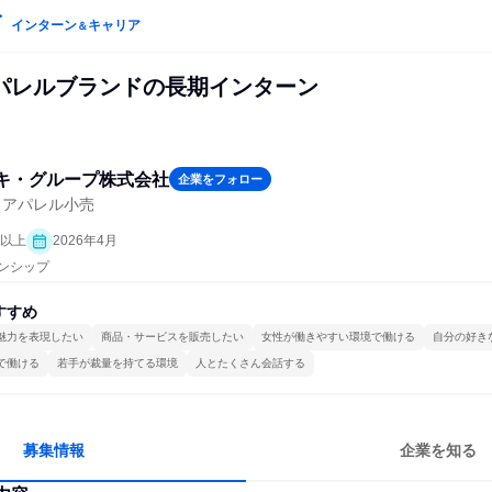
インターン
キャリア
＆
パレルブランドの長期インターン
キ・グループ株式会社
企業をフォロー
・アパレル小売
日以上
2026年4月
ーンシップ
すすめ
魅力を表現したい
商品・サービスを販売したい
女性が働きやすい環境で働ける
自分の好き
で働ける
若手が裁量を持てる環境
人とたくさん会話する
募集情報
企業を知る