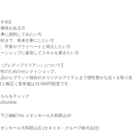
すすめ】
に興味がある方
仕事に挑戦してみたい方
が好きで、将来仕事にしたい方
で、学業やプライベートと両⽴したい⽅
ターンシップに参加してスキルを磨きたい⽅
lliant（グレディブリリアン）について】
女性のためのセレクトショップ。
ト品からブランド独自のオリジナルアイテムまで個性豊かな品々を取り
代と幅広く客単価は15,000円程度です。
こちらをチェック
m/2hcf4rle
下三橋町741 イオンモール大和郡山1F
lliantイオンモール大和郡山店 (セキミキ・グループ株式会社)