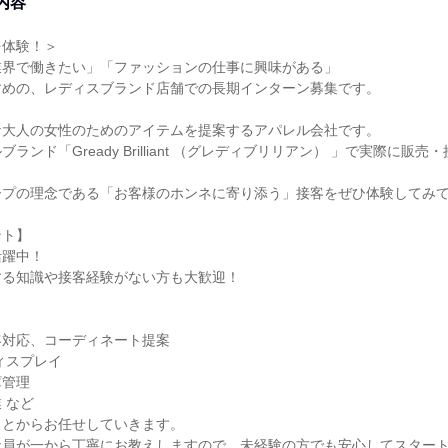
内容
を体験！＞
業界で働きたい」「ファッションの仕事に興味がある」
すめの、レディスブランド店舗での長期インターン募集です。
な大人の女性のためのアイテムを提案するアパレル会社です。
ランド「Gready Brilliant （グレディブリリアン） 」で実際に販
ープの理念である「お客様のホンネに寄り添う」接客をぜひ体験してみ
ント】
活躍中！
する知識や接客経験がない方も大歓迎！
客対応、コーディネート提案
ィスプレイ
庫管理
 など
ことからお任せしていきます。
社員が一から丁寧にお教えしますので、未経験の方でも安心してスター