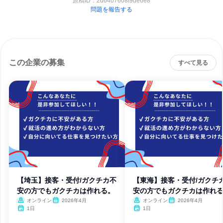
原稿ID：
2d6407608f9de6e8
問題を報告する
この企業の募集
すべて見る
【埼玉】接客・受付/ガクチカ不
【東海】接客・受付/ガクチ
安の方でもガクチカは作れる。
安の方でもガクチカは作れ
オンライン
2026年4月
オンライン
2026年4月
1日
1日