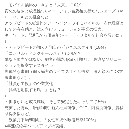
・モバイル業界の「今」と「未来」 (10分)
変化の速さと成長性: スマートフォン普及後の新たなフェーズ（Io
T、DX、AIとの融合など）
アップビートの役割: ソフトバンク・ワイモバイルの一次代理店と
しての存在感と、法人向けソリューション事業の拡大。
キーワード: 「通信から価値創造へ」「デジタルで社会を豊かに」
↓
・アップビートの強みと独自のビジネススタイル (15分)
「コンサルティングセールス」とは何か？
単なる販売ではない、顧客の課題を深く理解し、最適なソリュー
ションを提案するスタイル。
具体的な事例（個人顧客のライフスタイル提案、法人顧客のDX支
援事例など）。
「社員が主役」の企業文化
「挑戦を応援する風土」とは？
↓
・働きがいと成長環境、そして安定したキャリア (15分)
充実した育成・研修制度: 新入社員研修、OJT、階層別研修、資格
取得支援など。
「残業月平均8時間」「女性育児休暇復帰率100%」
4年連続給与ベースアップの実績。