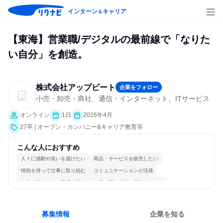
インターン
キャリア
＆
【東海】営業職/デジタルの最前線で「なりた
い自分」を創造。
株式会社アップビート
企業をフォロー
小売・卸売・商社、通信・インターネット、ITサービス
オンライン
1日
2026年4月
27卒 | オープン・カンパニー&キャリア教育等
こんな人におすすめ
人々に感動や笑いを届けたい
商品・サービスを販売したい
情熱を持って仕事に取り組む
コミュニケーションが活発
女性が働きやすい環境で働ける
長く同じ会社に居続けられる
自分の好きな場所で働ける
明確な目標を追いかける
若手が裁量を持てる環境
人とたくさん会話する
募集情報
企業を知る