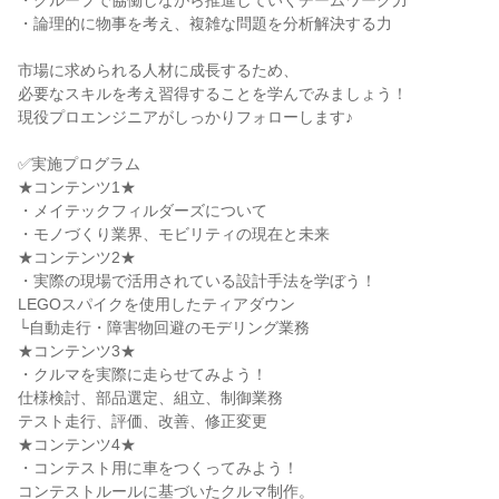
・グループで協働しながら推進していくチームワーク力
・論理的に物事を考え、複雑な問題を分析解決する力
市場に求められる人材に成長するため、
必要なスキルを考え習得することを学んでみましょう！
現役プロエンジニアがしっかりフォローします♪
✅実施プログラム
★コンテンツ1★
・メイテックフィルダーズについて
・モノづくり業界、モビリティの現在と未来
★コンテンツ2★
・実際の現場で活用されている設計手法を学ぼう！
LEGOスパイクを使用したティアダウン
└自動走行・障害物回避のモデリング業務
★コンテンツ3★
・クルマを実際に走らせてみよう！
仕様検討、部品選定、組立、制御業務
テスト走行、評価、改善、修正変更
★コンテンツ4★
・コンテスト用に車をつくってみよう！
コンテストルールに基づいたクルマ制作。