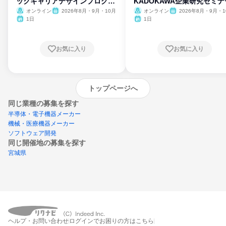
ックキャリアデザインプログラ
KADOKAWA企業研究セミナ
ム
オンライン
2026年8月・9月・10月
オンライン
2026年8月・9月・1
月・11月・12月
1日
1日
お気に入り
お気に入り
トップページへ
同じ業種の募集を探す
半導体・電子機器メーカー
機械・医療機器メーカー
ソフトウェア開発
同じ開催地の募集を探す
宮城県
エントリーするとプログラムの詳細案内を
ヘルプ・お問い合わせ
ログインでお困りの方はこちら
受け取れるようになります