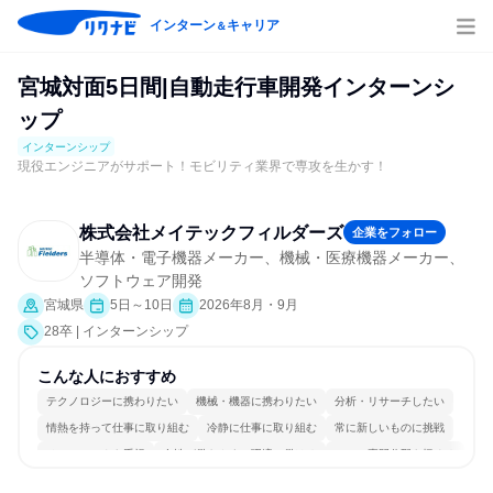
インターン
キャリア
＆
宮城対面5日間|自動走行車開発インターンシ
ップ
インターンシップ
現役エンジニアがサポート！モビリティ業界で専攻を生かす！
株式会社メイテックフィルダーズ
企業をフォロー
半導体・電子機器メーカー、機械・医療機器メーカー、
ソフトウェア開発
宮城県
5日～10日
2026年8月・9月
28卒 | インターンシップ
こんな人におすすめ
テクノロジーに携わりたい
機械・機器に携わりたい
分析・リサーチしたい
情熱を持って仕事に取り組む
冷静に仕事に取り組む
常に新しいものに挑戦
チームワークを重視
女性が働きやすい環境で働ける
一つの専門分野を極める
若手が裁量を持てる環境