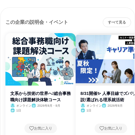
この企業の説明会・イベント
すべて見る
文系から技術の世界へ!総合事務
8/31開催✨ 人事目線でズバ
職向け課題解決体験コース
説!選ばれる理系就活術
オンライン
2026年8月・9月
オンライン
2026年8月
1日
1日
お気に入り
お気に入り