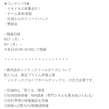
★コンテンツ5★
・ドキドキの本番走行！
・チーム発表/表彰
・社員からのフィードバック
・懇親会
✅開催日程
8/17（月）～
9/7（月）～
※各日10:00-16:00にて開催
＊＊＊＊＊＊＊＊＊＊＊＊＊＊＊＊＊＊＊
✨株式会社メイテックフィルダーズについて
私たちは、東証プライム市場上場
「メイテックグループホールディングス」の主力企業です。
✨圧倒的な「育てる」環境
◎社内技術研修：664講座（専門スキルを磨き続けられる）
◎自社専用の研修施設を完備
◎技術×人間力の2部構成研修