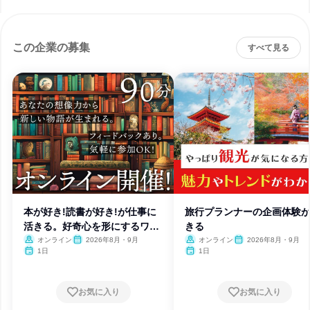
この企業の募集
すべて見る
本が好き!読書が好き!が仕事に
旅行プランナーの企画体験
活きる。好奇心を形にするワー
きる
ク
オンライン
2026年8月・9月
オンライン
2026年8月・9月
1日
1日
お気に入り
お気に入り