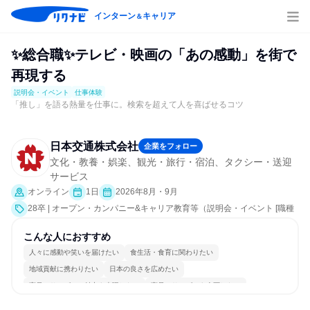
インターン
キャリア
＆
✨総合職✨テレビ・映画の「あの感動」を街で
再現する
説明会・イベント
仕事体験
「推し」を語る熱量を仕事に。検索を超えて人を喜ばせるコツ
日本交通株式会社
企業をフォロー
文化・教養・娯楽、観光・旅行・宿泊、タクシー・送迎
サービス
オンライン
1日
2026年8月・9月
28卒 | オープン・カンパニー&キャリア教育等（説明会・イベント [職種
研究、就活サポート、会社説明会、業界研究]、仕事体験）
こんな人におすすめ
人々に感動や笑いを届けたい
食生活・食育に関わりたい
地域貢献に携わりたい
日本の良さを広めたい
商品・サービスの魅力を表現したい
商品・サービスを企画したい
海外と交流したい
コミュニケーションが活発
女性が働きやすい環境で働ける