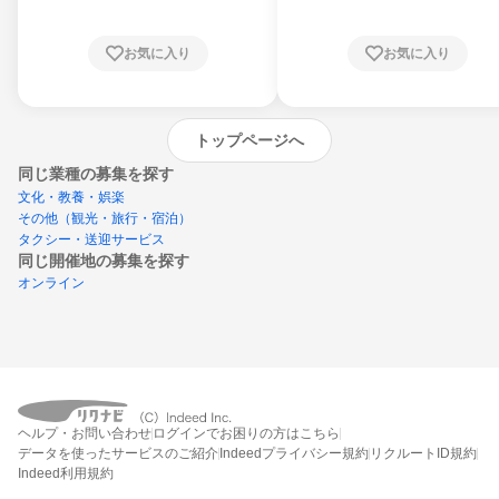
お気に入り
お気に入り
トップページへ
同じ業種の募集を探す
文化・教養・娯楽
その他（観光・旅行・宿泊）
タクシー・送迎サービス
同じ開催地の募集を探す
オンライン
エントリーするとプログラムの詳細案内を
ヘルプ・お問い合わせ
ログインでお困りの方はこちら
受け取れるようになります
データを使ったサービスのご紹介
Indeedプライバシー規約
リクルートID規約
Indeed利用規約
締切：なし