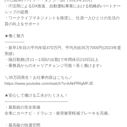
(※日経MJ ハイヤー・タクシー部門 2025年10月)
・IT活用によるDX推進、自動運転事業における戦略的パートナー
シップの提携
・ワークライフマネジメントを推奨し、社員一人ひとりの生活の
質の向上をサポート
★働く魅力
―――――
・新卒1年目の平均年収470万円、平均月給35万7000円(2023年度
実績）
・隔日勤務(月11～13回の出勤)で年間休日210日以上
・乗務員からのキャリアチェンジ可能！長く働けます♪
＼35万回再生！お仕事内容はこちら／
https://www.youtube.com/watch?v=kAkPRfqMFJE
★安心して働ける工夫がたくさん！
――――――――――――――――
・最新鋭の安全装備
全車にカーナビ・ドラレコ・衝突被害軽減ブレーキを完備。
・最高級の快適空間