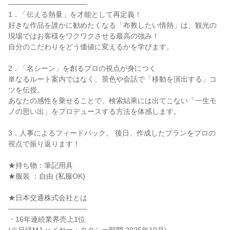
―――――――――――
1．「伝える熱量」を才能として再定義！
好きな作品を誰かに勧めたくなる「布教したい情熱」は、観光の
現場ではお客様をワクワクさせる最高の強み！
自分のこだわりをどう価値に変えるかを学びます。
2．「名シーン」を創るプロの視点が身につく
単なるルート案内ではなく、景色や会話で「移動を演出する」コ
ツを伝授。
あなたの感性を乗せることで、検索結果には出てこない「一生モ
ノの思い出」をプロデュースする方法を体感します。
3．人事によるフィードバック。 後日、作成したプランをプロの
視点で振り返ります！
★持ち物：筆記用具
★服装 ：自由 (私服OK)
★日本交通株式会社とは
―――――――――――
・16年連続業界売上1位