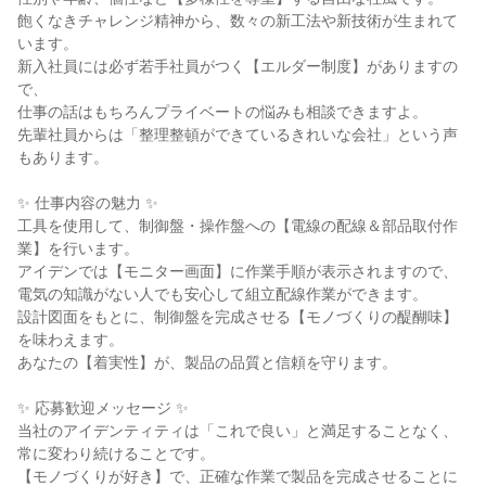
飽くなきチャレンジ精神から、数々の新工法や新技術が生まれて
います。
新入社員には必ず若手社員がつく【エルダー制度】がありますの
で、
仕事の話はもちろんプライベートの悩みも相談できますよ。
先輩社員からは「整理整頓ができているきれいな会社」という声
もあります。
✨ 仕事内容の魅力 ✨
工具を使用して、制御盤・操作盤への【電線の配線＆部品取付作
業】を行います。
アイデンでは【モニター画面】に作業手順が表示されますので、
電気の知識がない人でも安心して組立配線作業ができます。
設計図面をもとに、制御盤を完成させる【モノづくりの醍醐味】
を味わえます。
あなたの【着実性】が、製品の品質と信頼を守ります。
✨ 応募歓迎メッセージ ✨
当社のアイデンティティは「これで良い」と満足することなく、
常に変わり続けることです。
【モノづくりが好き】で、正確な作業で製品を完成させることに