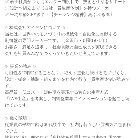
✅ 若手社員がつく【エルダー制度】で、技術と生活をサポート
✅ 設計〜組立まで【自社一貫生産体制】を持つメーカー
✅ 平均年齢30代後半！【チャレンジ精神】あふれる風土
⭐ 株式会社アイデンについて ⭐
当社は、世界中のモノづくりの機械化・自動化に貢献する
制御盤の専門メーカーです。（金沢市・創業1971年）
お客さま満足を追求し、社会貢献と自己成長を実現できる
会社を社員みんなでつくっていきたいと考えています。
✨ 事業の強み ✨
可能性を“制御”することなく、絶えず進化し続けるモノづくり。
設計・板金・塗装・組立までを社内で行う一貫生産体制が強みで
す。
高品質・低コスト・短納期を実現する独自の生産方式
「IWS生産」を考案し、制御盤業界にイノベーションを起こし続
けています。
✨ 働く環境 ✨
従業員の平均年齢は30代後半で、社内は若々しい雰囲気に包まれ
ています。
性別や年齢、個性など【多様性を尊重】する自由な社風です。