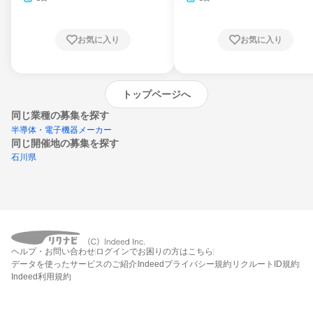
お気に入り
お気に入り
トップページへ
同じ業種の募集を探す
半導体・電子機器メーカー
同じ開催地の募集を探す
石川県
エントリーするとプログラムの詳細案内を
ヘルプ・お問い合わせ
ログインでお困りの方はこちら
受け取れるようになります
データを使ったサービスのご紹介
Indeedプライバシー規約
リクルートID規約
Indeed利用規約
締切：なし
エントリー画面へ