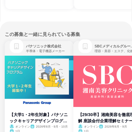
この募集と一緒に見られている募集
パナソニック株式会社
SBCメディ
半導体・電子機器メーカー
【大学1・2年生対象】パナソニ
【29/30卒】湘南美容を徹底
ックキャリアデザインプログラ
解 座談会付企業理解セミナ
ム
オンライン
2026年8月・9月・10月
オンライン
2026年8月・9月
1日
1日