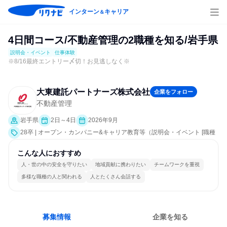
インターン
キャリア
＆
4日間コース/不動産管理の2職種を知る/岩手県
説明会・イベント
仕事体験
※8/16最終エントリー〆切！お見逃しなく※
大東建託パートナーズ株式会社
企業をフォロー
不動産管理
岩手県
2日～4日
2026年9月
28卒 | オープン・カンパニー&キャリア教育等（説明会・イベント [職種
研究、職場見学会、会社説明会、業界研究]、仕事体験）
こんな人におすすめ
人・世の中の安全を守りたい
地域貢献に携わりたい
チームワークを重視
多様な職種の人と関われる
人とたくさん会話する
募集情報
企業を知る