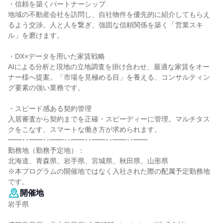
・信頼を築くパートナーシップ
地域の不動産会社を訪問し、自社物件を優先的に紹介してもらえ
るよう交渉。人と人を繋ぎ、強固な信頼関係を築く「営業スキ
ル」を磨けます。
・DX×データを用いた家賃戦略
AIによる分析と現地の立地調査を掛け合わせ、最適な家賃をオー
ナー様へ提案。「市場を見極める目」を養える、コンサルティン
グ要素の強い業務です。
・スピード感ある契約管理
入居審査から契約までを正確・スピーディーに管理。マルチタス
クをこなす、スマートな働き方が求められます。
━━･･━━･･━━･･━━･･━━･･━━･･━━
勤務地（勤務予定地）：
北海道、青森県、岩手県、宮城県、秋田県、山形県
※本プログラムの開催地ではなく入社された際の配属予定勤務地
です。
開催地
岩手県