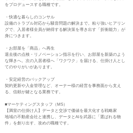
をプロデュースする職種です。
・快適な暮らしのコンサル
設備のトラブル対応から騒音問題の解決まで。粘り強いヒアリン
グで、入居者様全員が納得する解決策を導き出す「折衝能力」が
身につきます。
・お部屋を「商品」へ再生
退去後の点検・リノベーション指示を行い、お部屋を新築のよう
な輝きへ。次の入居者様へ「ワクワク」を届ける、仕掛け人とし
てのやりがいがあります。
・安定経営のバックアップ
契約更新や入金管理など、オーナー様の経営を事務面から支え
る、信頼が鍵となる業務です。
■マーケティングスタッフ（MS）
【満室の仕掛け人】データと交渉で価値を最大化する戦略家
地域の不動産会社と連携し、データとAIを武器に「選ばれる物
件」を創り出す、攻めの職種です。