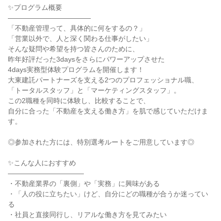
✨プログラム概要
――――――――――――
「不動産管理って、具体的に何をするの？」
「営業以外で、人と深く関わる仕事がしたい」
そんな疑問や希望を持つ皆さんのために、
昨年好評だった3daysをさらにパワーアップさせた
4days実務型体験プログラムを開催します！
大東建託パートナーズを支える2つのプロフェッショナル職、
「トータルスタッフ」と「マーケティングスタッフ」。
この2職種を同時に体験し、比較することで、
自分に合った「不動産を支える働き方」を肌で感じていただけま
す。
◎参加された方には、特別選考ルートをご用意しています◎
✨こんな人におすすめ
―――――――――――
・不動産業界の「裏側」や「実務」に興味がある
・「人の役に立ちたい」けど、自分にどの職種が合うか迷ってい
る
・社員と直接同行し、リアルな働き方を見てみたい