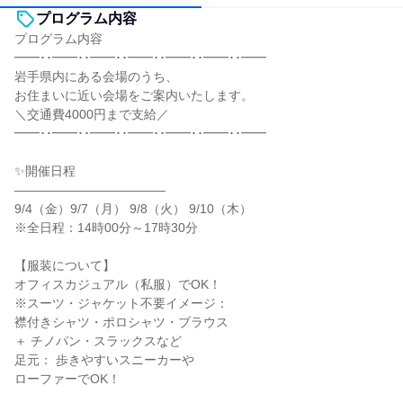
プログラム内容
プログラム内容
━━･･━━･･━━･･━━･･━━･･━━･･━━
岩手県内にある会場のうち、
お住まいに近い会場をご案内いたします。
＼交通費4000円まで支給／
━━･･━━･･━━･･━━･･━━･･━━･･━━
✨開催日程
――――――――――――
9/4（金）9/7（月） 9/8（火） 9/10（木）
※全日程：14時00分～17時30分
【服装について】
オフィスカジュアル（私服）でOK！
※スーツ・ジャケット不要イメージ：
襟付きシャツ・ポロシャツ・ブラウス
＋ チノパン・スラックスなど
足元： 歩きやすいスニーカーや
ローファーでOK！