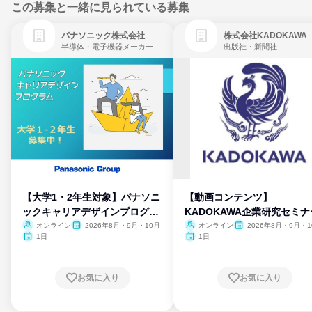
この募集と一緒に見られている募集
パナソニック株式会社
株式会社KADOKAWA
半導体・電子機器メーカー
出版社・新聞社
【大学1・2年生対象】パナソニ
【動画コンテンツ】
ックキャリアデザインプログラ
KADOKAWA企業研究セミナ
ム
オンライン
2026年8月・9月・10月
オンライン
2026年8月・9月・1
月・11月・12月
1日
1日
お気に入り
お気に入り