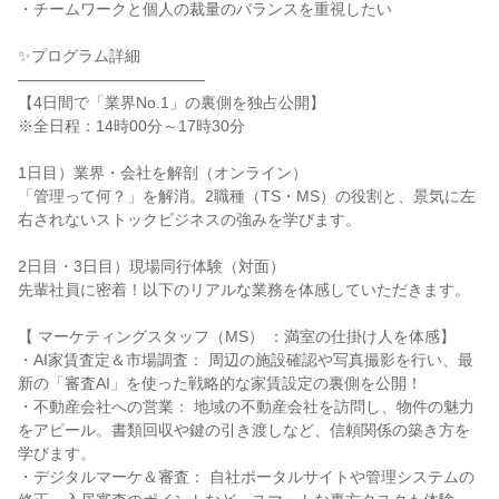
・チームワークと個人の裁量のバランスを重視したい
✨プログラム詳細
――――――――――――
【4日間で「業界No.1」の裏側を独占公開】
※全日程：14時00分～17時30分
1日目）業界・会社を解剖（オンライン）
「管理って何？」を解消。2職種（TS・MS）の役割と、景気に左
右されないストックビジネスの強みを学びます。
2日目・3日目）現場同行体験（対面）
先輩社員に密着！以下のリアルな業務を体感していただきます。
【 マーケティングスタッフ（MS） ：満室の仕掛け人を体感】
・AI家賃査定＆市場調査： 周辺の施設確認や写真撮影を行い、最
新の「審査AI」を使った戦略的な家賃設定の裏側を公開！
・不動産会社への営業： 地域の不動産会社を訪問し、物件の魅力
をアピール。書類回収や鍵の引き渡しなど、信頼関係の築き方を
学びます。
・デジタルマーケ＆審査： 自社ポータルサイトや管理システムの