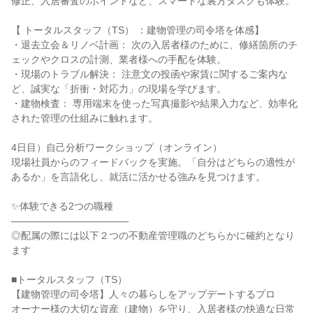
修正、入居審査のポイントなど、スマートな裏方タスクも体験。
【 トータルスタッフ（TS） ：建物管理の司令塔を体感】
・退去立会＆リノベ計画： 次の入居者様のために、修繕箇所のチ
ェックやクロスの計測、業者様への手配を体験。
・現場のトラブル解決： 注意文の投函や家賃に関するご案内な
ど、誠実な「折衝・対応力」の現場を学びます。
・建物検査： 専用端末を使った写真撮影や結果入力など、効率化
された管理の仕組みに触れます。
4日目）自己分析ワークショップ（オンライン）
現場社員からのフィードバックを実施。「自分はどちらの適性が
あるか」を言語化し、就活に活かせる強みを見つけます。
✨体験できる2つの職種
――――――――――――
◎配属の際には以下２つの不動産管理職のどちらかに確約となり
ます
■トータルスタッフ（TS）
【建物管理の司令塔】人々の暮らしをアップデートするプロ
オーナー様の大切な資産（建物）を守り、入居者様の快適な日常