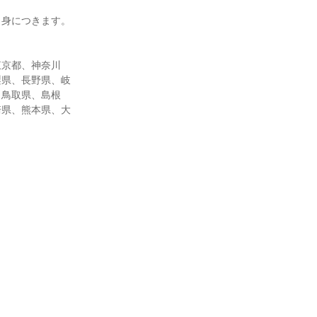
も身につきます。
東京都、神奈川
梨県、長野県、岐
、鳥取県、島根
崎県、熊本県、大