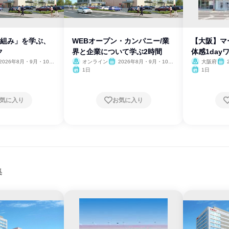
仕組み」を学ぶ、
WEBオープン・カンパニー/業
【大阪】マ
ク
界と企業について学ぶ2時間
体感1day
2026年8月・9月・10
オンライン
2026年8月・9月・10
大阪府
11月・12月、2027年1
月・11月・12月、2027年1
月・
1日
1日
月
気に入り
お気に入り
集