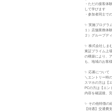
・ただの接客体
して学びます
・参加者同士で
✨ 実施プログラ
１）店舗業務体
２）グループデ
✨ 株式会社しま
東証プライム上
の構築により、
も、地域のお客
✨ 応募について
＼エントリー時
スマホの方は【
PCの方は【エン
内容を確認後、
✨ その他特徴の
【待遇】交通費