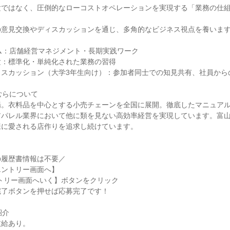
験ではなく、圧倒的なローコストオペレーションを実現する「業務の仕
の意見交換やディスカッションを通じ、多角的なビジネス視点を養いま
ム：店舗経営マネジメント・長期実践ワーク
験：標準化・単純化された業務の習得
ィスカッション（大学3年生向け）：参加者同士での知見共有、社員から
むらについて
場。衣料品を中心とする小売チェーンを全国に展開。徹底したマニュア
アパレル業界において他に類を見ない高効率経営を実現しています。富
様に愛される店作りを追求し続けています。
の履歴書情報は不要／
エントリー画面へ】
トリー画面へいく】ボタンをクリック
完了ボタンを押せば応募完了です！
紹介
支給あり。