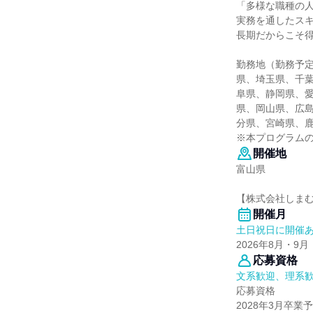
「多様な職種の
実務を通したス
長期だからこそ
勤務地（勤務予
県、埼玉県、千
阜県、静岡県、
県、岡山県、広
分県、宮崎県、
※本プログラム
開催地
富山県
【株式会社しま
開催月
土日祝日に開催
2026年8月・9月
応募資格
文系歓迎、理系
応募資格
2028年3月卒業