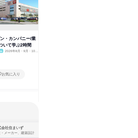
プン・カンパニー/業
大阪でアパレル店舗経営を学ぶ
福岡でア
ついて学ぶ2時間
長期インターン
長期イン
2026年8月・9月・10
大阪府
2026年8月・9月・10月・11
福岡県
月・11月・12月、2027年1
月・12月、2027年1月
25日以上
25日以
月
お気に入り
お気に入り
式会社住まいず
株式会社タカラトミー
造・メーカー、建築設計
製造・メーカー