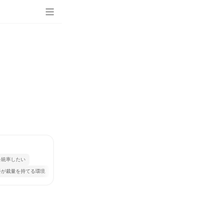
を統率したい
手が裁量を持てる環境