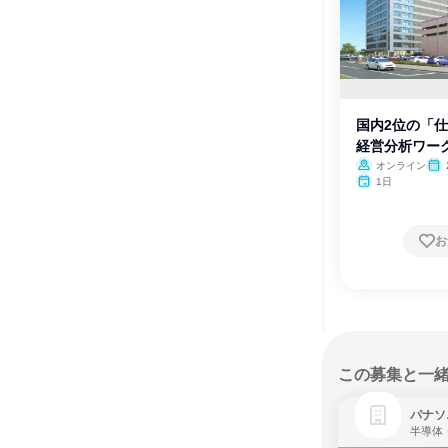
国内2位の「
経営分析ワー
オンライン
月・
1日
月
お
この募集と一
パナソ
半導体