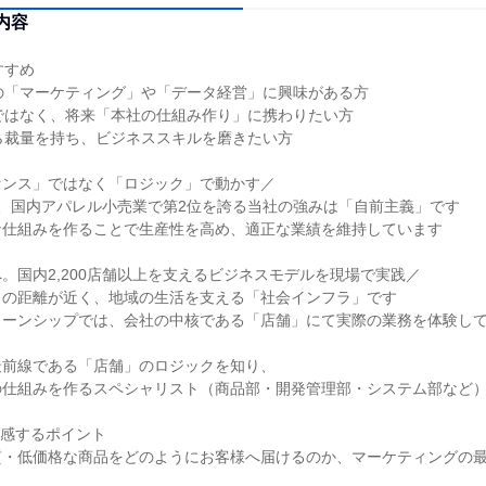
内容
すすめ
の「マーケティング」や「データ経営」に興味がある方
ではなく、将来「本社の仕組み作り」に携わりたい方
ら裁量を持ち、ビジネススキルを磨きたい方
センス」ではなく「ロジック」で動かす／
億円、国内アパレル小売業で第2位を誇る当社の強みは「自前主義」です
な仕組みを作ることで生産性を高め、適正な業績を維持しています
。国内2,200店舗以上を支えるビジネスモデルを現場で実践／
との距離が近く、地域の生活を支える「社会インフラ」です
ターンシップでは、会社の中核である「店舗」にて実際の業務を体験し
最前線である「店舗」のロジックを知り、
の仕組みを作るスペシャリスト（商品部・開発管理部・システム部など
体感するポイント
質・低価格な商品をどのようにお客様へ届けるのか、マーケティングの