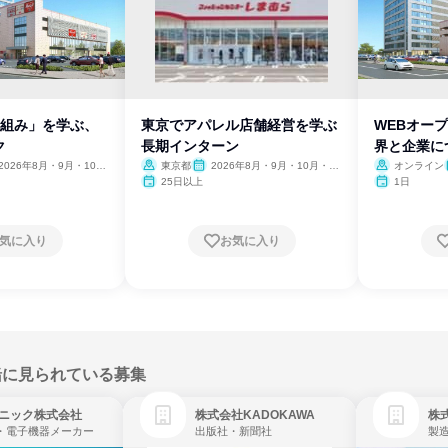
仕組み」を学ぶ、
東京でアパレル店舗経営を学ぶ
WEBオー
ク
長期インターン
界と企業に
2026年8月・9月・10
東京都
2026年8月・9月・10月・11
オンライン
11月・12月、2027年1
月・12月、2027年1月
25日以上
1日
気に入り
お気に入り
緒に見られている募集
ニック株式会社
株式会社KADOKAWA
株
・電子機器メーカー
出版社・新聞社
製