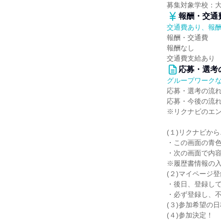
募集対象学校：
報酬・交通
交通費あり、報
報酬・交通費
報酬なし
交通費支給あり
応募・選考
グループワーク
応募・選考の流
応募・今後の流
※リクナビのエ
(１)リクナビか
・この画面の青
・次の画面で内
※履歴書情報の
(２)マイページ
・後日、登録し
・必ず登録し、
(３)参加希望の
(４)参加決定！