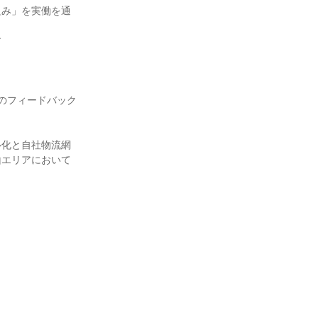
組み」を実働を通
す
のフィードバック
ル化と自社物流網
山エリアにおいて