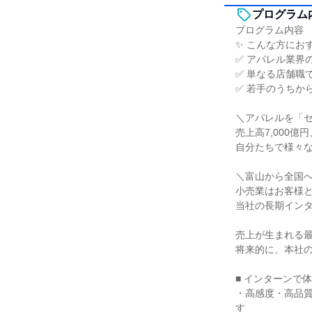
プログラム
プログラム内容
✨ こんな方にお
✅ アパレル業界
✅ 単なる店舗職
✅ 若手のうちか
＼アパレルを「
売上高7,000
自分たちで様々
＼富山から全国へ
小売業はお客様
当社の長期イン
売上が生まれる
将来的に、本社
■ インターンで
・高感度・高品
す