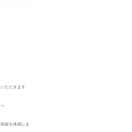
ていただきます
）へ
最前線を体感しま