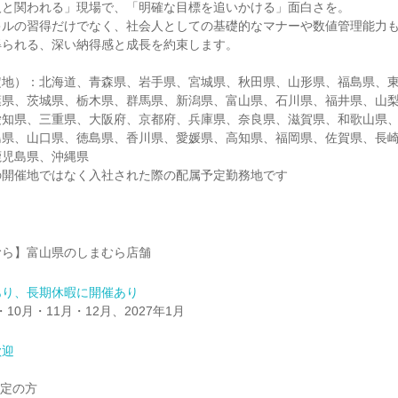
人と関われる」現場で、「明確な目標を追いかける」面白さを。
キルの習得だけでなく、社会人としての基礎的なマナーや数値管理能力
得られる、深い納得感と成長を約束します。
定地）：北海道、青森県、岩手県、宮城県、秋田県、山形県、福島県、
葉県、茨城県、栃木県、群馬県、新潟県、富山県、石川県、福井県、山
愛知県、三重県、大阪府、京都府、兵庫県、奈良県、滋賀県、和歌山県
島県、山口県、徳島県、香川県、愛媛県、高知県、福岡県、佐賀県、長
鹿児島県、沖縄県
の開催地ではなく入社された際の配属予定勤務地です
むら】富山県のしまむら店舗
あり、長期休暇に開催あり
・10月・11月・12月、2027年1月
歓迎
予定の方