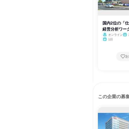
国内2位の「
経営分析ワー
オンライン
月・
1日
月
お
この企業の募