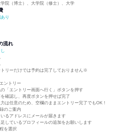
大学院（博士）、大学院（修士）、大学
費
酬あり
の流れ
なし
れ
れ
ントリーだけでは予約は完了しておりません※
らエントリー
色の「エントリー画面へ行く」ボタンを押す
容を確認し、再度ボタンを押せば完了
入力は任意のため、空欄のままエントリー完了でもOK！
登録のご案内
ているアドレスにメールが届きます
不足しているプロフィールの追加をお願いします
日程を選択