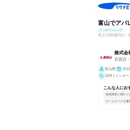
富山でアパ
インターンシップ
売上7,000億円
株式会
百貨店
富山県
25
28卒 | インタ
こんな人にお
地域貢献に携わり
チームワークを重