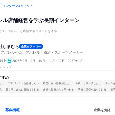
インターン
キャリア
＆
レル店舗経営を学ぶ長期インターン
の「売れる仕組み」と店舗マネジメントを体感
社しまむら
企業をフォロー
・アパレル小売、アパレル・繊維・スポーツメーカー
日以上
2026年8月・9月・10月・11月・12月、2027年1月
ーンシップ
すすめ
たい
プロジェクトを推進したい
経営に近い仕事がしたい
分析・リサーチしたい
チーム
視
長く同じ会社に居続けられる
多様な職種の人と関われる
明確な目標を追いかける
若
募集情報
企業を知る