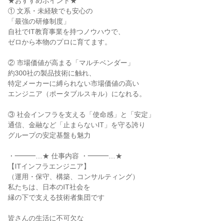
★おすすめポイント★
① 文系・未経験でも安心の
「最強の研修制度」
自社でIT教育事業を持つノウハウで、
ゼロから本物のプロに育てます。
② 市場価値が高まる「マルチベンダー」
約300社の製品技術に触れ、
特定メーカーに縛られない市場価値の高い
エンジニア（ポータブルスキル）になれる。
③ 社会インフラを支える「使命感」と「安定」
通信、金融など「止まらないIT」を守る誇り
グループの安定基盤も魅力
・━━━…★ 仕事内容 ・━━━…★
【ITインフラエンジニア】
（運用・保守、構築、コンサルティング）
私たちは、日本のIT社会を
縁の下で支える技術者集団です
皆さんの生活に不可欠な