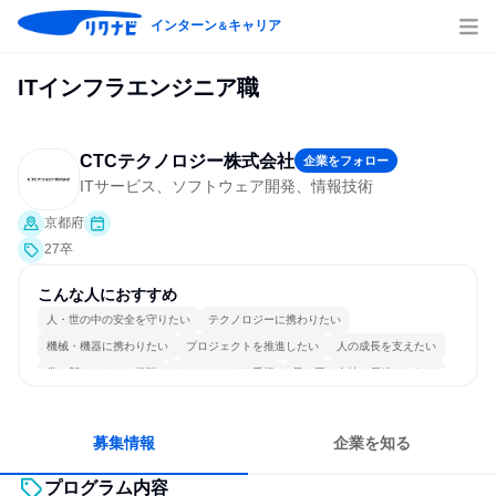
インターン
キャリア
＆
ITインフラエンジニア職
CTCテクノロジー株式会社
企業をフォロー
ITサービス、ソフトウェア開発、情報技術
京都府
27卒
こんな人におすすめ
人・世の中の安全を守りたい
テクノロジーに携わりたい
機械・機器に携わりたい
プロジェクトを推進したい
人の成長を支えたい
常に新しいものに挑戦
チームワークを重視
長く同じ会社に居続けられる
多様な職種の人と関われる
一つの専門分野を極める
募集情報
企業を知る
プログラム内容