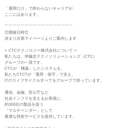
「運用だけ」で終わらないキャリアが、
ここにはあります。
￣￣￣￣￣￣￣￣￣￣￣￣￣￣￣￣￣
⏰開催日時⏰
決まり次第マイページよりご案内します
⭐ CTCテクノロジー株式会社について ⭐
私たちは、伊藤忠テクノソリューションズ（CTC）
グループの一員です。
CTCが「構築」したシステムを、
私たちCTCTが「運用・保守」で支え、
ITのライフサイクルすべてをグループで担っています。
通信、金融、官公庁など
社会インフラを支えるお客様に、
約300社の製品を扱う
「マルチベンダー」として
最適な技術サービスを提供しています。