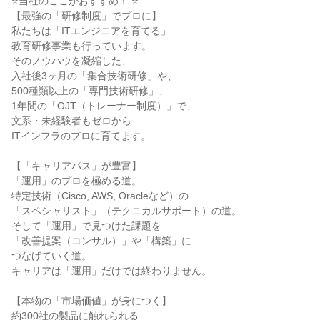
⭐当社のここがおすすめ！ ⭐
【最強の「研修制度」でプロに】
私たちは「ITエンジニアを育てる」
教育研修事業も行っています。
そのノウハウを凝縮した、
入社後3ヶ月の「集合技術研修」や、
500種類以上の「専門技術研修」、
1年間の「OJT（トレーナー制度）」で、
文系・未経験者もゼロから
ITインフラのプロに育てます。
【「キャリアパス」が豊富】
「運用」のプロを極める道。
特定技術（Cisco, AWS, Oracleなど）の
「スペシャリスト」（テクニカルサポート）の道。
そして「運用」で見つけた課題を
「改善提案（コンサル）」や「構築」に
つなげていく道。
キャリアは「運用」だけでは終わりません。
【本物の「市場価値」が身につく】
約300社の製品に触れられる