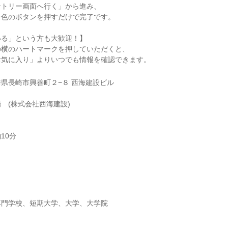
ントリー画面へ行く」から進み、
青色のボタンを押すだけで完了です。
いる」という方も大歓迎！】
の横のハートマークを押していただくと、
お気に入り」よりいつでも情報を確認できます。
県長崎市興善町２−８ 西海建設ビル
 (株式会社西海建設)
10分
】
専門学校、短期大学、大学、大学院
】