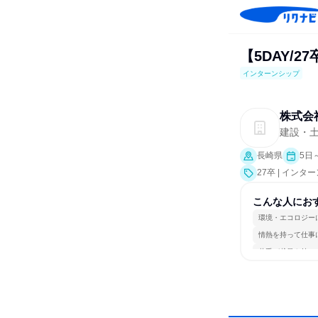
【5DAY/
インターンシップ
株式会
建設・
長崎県
5日
27卒 | インタ
こんな人にお
環境・エコロジー
情熱を持って仕事
若手が裁量を持て