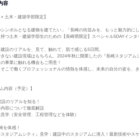
内容
催 × 土木・建築学部限定】
のシンボルとなる建物を建てたい」「長崎の街並みを、もっと魅力的に
持つ土木・建築学部生のための【長崎県限定】スペシャル5DAYインタ
る建設のリアルを、見て、触れて、肌で感じる5日間。
きない建設現場はもちろん、2024年秋に開業したの『長崎スタジアム
社の事業に触れる機会もご用意！
、そこで働くプロフェッショナルの情熱を体感し、未来の自分の姿を、
グラム内容（予定）】
建設のリアルを知る！
事内容について徹底解説
場見学（安全管理、工程管理などを体験）
崎を体感！
崎スタジアムシティ』見学：建設中のスタジアムに潜入！最新技術やス