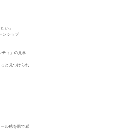
したい」
ーンシップ！
シティ』の見学
きっと見つけられ
ケール感を肌で感