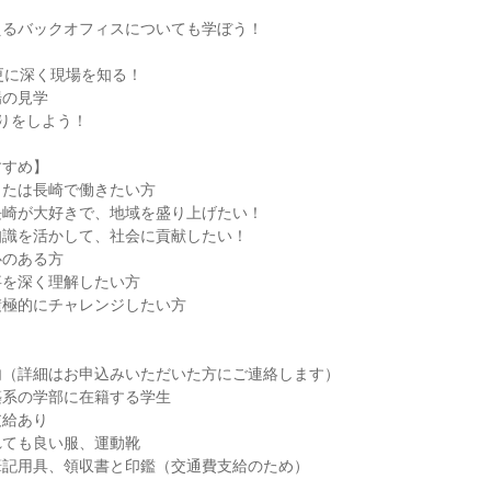
えるバックオフィスについても学ぼう！
更に深く現場を知る！
場の見学
りをしよう！
すすめ】
または長崎で働きたい方
長崎が大好きで、地域を盛り上げたい！
知識を活かして、社会に貢献したい！
心のある方
事を深く理解したい方
積極的にチャレンジしたい方
内（詳細はお申込みいただいた方にご連絡します）
築系の学部に在籍する学生
支給あり
れても良い服、運動靴
筆記用具、領収書と印鑑（交通費支給のため）