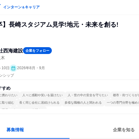
インターン
キャリア
＆
27卒】長崎スタジアム見学!地元・未来を創る!
社西海建設
企業をフォロー
土木
～10日
2026年8月・9月
ーンシップ
すすめ
に携わりたい
人々に感動や笑いを届けたい
人・世の中の安全を守りたい
都市・街づくりが
に取り組む
長く同じ会社に居続けられる
多様な職種の人と関われる
一つの専門分野を極め
る環境
人とたくさん会話する
募集情報
企業を知る