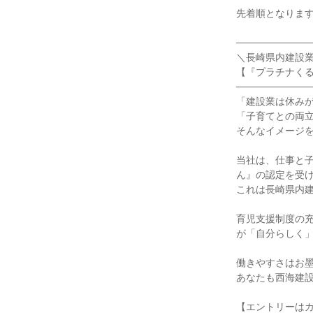
先着順となりま
───────────
＼長崎県内建設
【『プラチナくる
───────────
「建設業は休み
「子育てとの両
そんなイメージ
当社は、仕事と
ん』の認定を受
これは長崎県内
育児支援制度の
が「自分らしく
働きやすさはお
あなたも西海建
【エントリーはカ