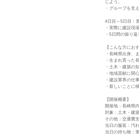
じよう。
・グループを支
4日目～5日目：
・実際に建設現
・5日間の振り返
【こんな方にお
・長崎県出身、
・生まれ育った
・土木・建築の
・地域貢献に関
・建設業界の仕
・新しいことに
【開催概要】
開催地：長崎県
対象：土木・建
その他：交通費
当日の服装：汚
当日の持ち物：