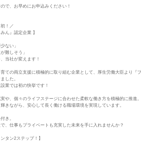
すので、お早めにお申込みください！
業初！／
みん』認定企業 】
が少ない」
立が難しそう」
を、当社が変えます！
子育ての両立支援に積極的に取り組む企業として、厚生労働大臣より『
けました。
建設業では初の快挙です！
充実や、個々のライフステージに合わせた柔軟な働き方を積極的に推進
」輝きながら、安心して長く働ける職場環境を実現しています。
墨付き。
設で、仕事もプライベートも充実した未来を手に入れませんか？
ンタン2ステップ！】