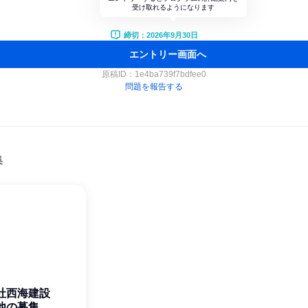
受け取れるようになります
締切：2026年9月30日
エントリー画面へ
原稿ID：
1e4ba739f7bdfee0
問題を報告する
集
社西海建設
他の募集