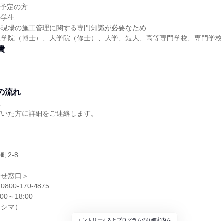
業予定の方
の学生
事現場の施工管理に関する専門知識が必要なため
大学院（博士）、大学院（修士）、大学、短大、高等専門学校、専門学
費
の流れ
れ
だいた方に詳細をご連絡します。
町2-8
合せ窓口＞
0-170-4875
0～18:00
キシマ）
エントリーするとプログラムの詳細案内を