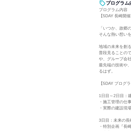
プログラム
プログラム内容
【5DAY 長崎開
「いつか、故郷
そんな熱い想いを
地域の未来を創
普段見ることので
や、グループ会
最先端の技術や
るはず。
【5DAY プロ
1日目～2日目：
・施工管理の仕
・実際の建設現
3日目：未来の長
・特別企画『長