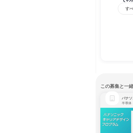
す
この募集と一
パナソ
半導体