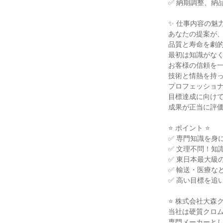
✅ 納期調整、納
✨ 仕事内容の魅力
あなたの提案が
品質と寿命を劇
最初は知識がな
お客様の信頼を
技術と情熱を持
プロフェッショ
目標達成に向け
成果が正当に評
⭐ ポイント ⭐
✅ 専門知識を身
✅ 文理不問！知
✅ 東日本最大級
✅ 輸送・医療な
✅ 高い目標を追
⭐ 株式会社大森
当社は硬質クロ
専門メーカーと