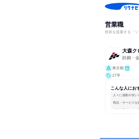
営業職
技術を提案する「ソ
大森ク
鉄鋼・
東京都
27卒
こんな人にお
人々に感動や笑い
商品・サービスを
多様な職種の人と