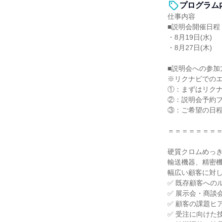
プログラム
仕事内容
■説明会開催日程
・8月19日(水)
・8月27日(木)
■説明会への参加
※リクナビでの
①：まずはリク
②：説明会予約
③：ご希望の日
＝＝＝＝＝＝＝
硬質クロムめっ
輸送機器、精密
幅広い顧客に対
✅ 既存顧客への
✅ 展示会・商談
✅ 顧客の課題ヒ
✅ 受注に向けた