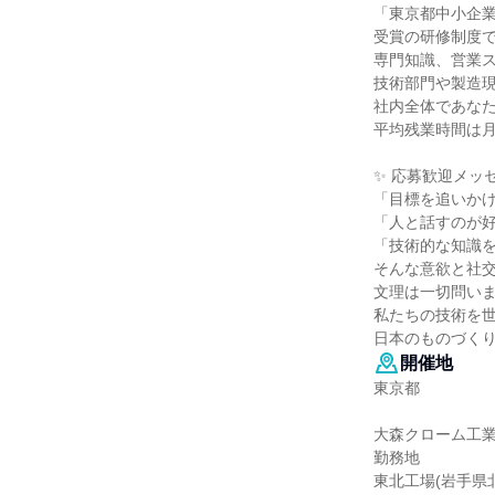
「東京都中小企
受賞の研修制度
専門知識、営業
技術部門や製造
社内全体であな
平均残業時間は月
✨ 応募歓迎メッセ
「目標を追いか
「人と話すのが
「技術的な知識
そんな意欲と社
文理は一切問い
私たちの技術を
日本のものづく
開催地
東京都
大森クローム工
勤務地
東北工場(岩手県北