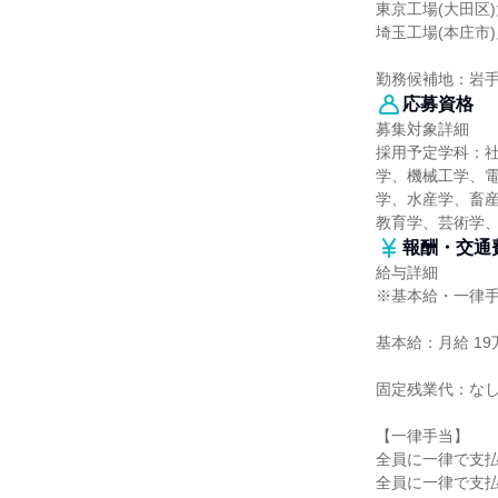
東京工場(大田区)
埼玉工場(本庄市)
勤務候補地：岩
応募資格
募集対象詳細
採用予定学科：
学、機械工学、
学、水産学、畜産
教育学、芸術学
報酬・交通
給与詳細
※基本給・一律
基本給：月給 19万
固定残業代：な
【一律手当】
全員に一律で支
全員に一律で支