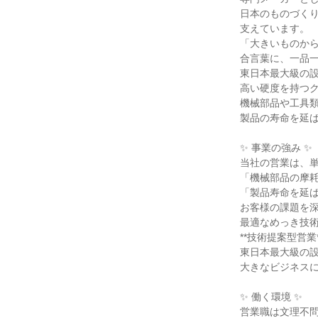
日本のものづく
支えています。
「大きいものか
合言葉に、一品
東日本最大級の
高い硬度を持つ
機械部品や工具
製品の寿命を延
✨ 事業の強み ✨
当社の営業は、
「機械部品の摩
「製品寿命を延
お客様の課題を
最適なめっき技
**技術提案型営業
東日本最大級の
大きなビジネス
✨ 働く環境 ✨
営業職は文理不