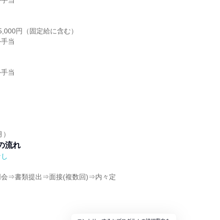
外手当
,000円（固定給に含む）
外手当
外手当
月）
の流れ
なし
会⇒書類提出⇒面接(複数回)⇒内々定
ト