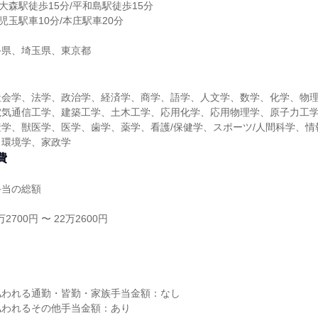
大森駅徒歩15分/平和島駅徒歩15分
児玉駅車10分/本庄駅車20分
手県、埼玉県、東京都
社会学、法学、政治学、経済学、商学、語学、人文学、数学、化学、物
電気通信工学、建築工学、土木工学、応用化学、応用物理学、原子力工
学、獣医学、医学、歯学、薬学、看護/保健学、スポーツ/人間科学、情
、環境学、家政学
費
手当の総額
2700円 〜 22万2600円
し
払われる通勤・皆勤・家族手当金額：なし
払われるその他手当金額：あり