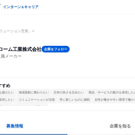
インターン
キャリア
＆
リューション営業」⭐
ローム工業株式会社
企業をフォロー
金属メーカー
すすめ
を届けたい
地域貢献に携わりたい
日本の良さを広めたい
商品・サービスの魅力を表現した
販売したい
コミュニケーションが活発
常に新しいものに挑戦
女性が働きやすい環境で働け
関われる
人とたくさん会話する
募集情報
企業を知る