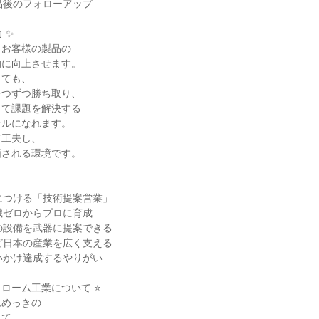
品後のフォローアップ
 ✨
、お客様の製品の
的に向上させます。
くても、
一つずつ勝ち取り、
って課題を解決する
ナルになれます。
て工夫し、
価される環境です。
につける「技術提案営業」
識ゼロからプロに育成
の設備を武器に提案できる
ど日本の産業を広く支える
いかけ達成するやりがい
クローム工業について ⭐
ムめっきの
して、