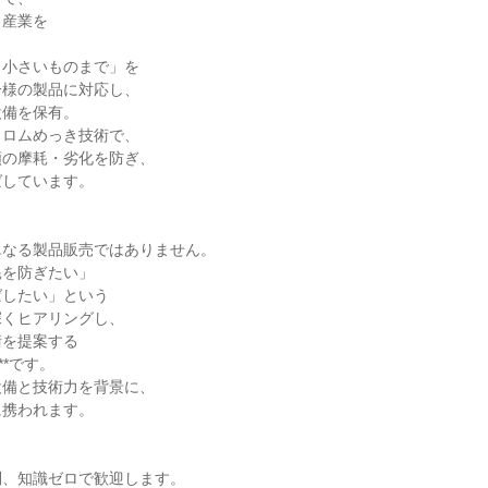
り産業を
ら小さいものまで」を
一様の製品に対応し、
設備を保有。
クロムめっき技術で、
類の摩耗・劣化を防ぎ、
ばしています。
単なる製品販売ではありません。
耗を防ぎたい」
ばしたい」という
深くヒアリングし、
術を提案する
**です。
設備と技術力を背景に、
に携われます。
問、知識ゼロで歓迎します。