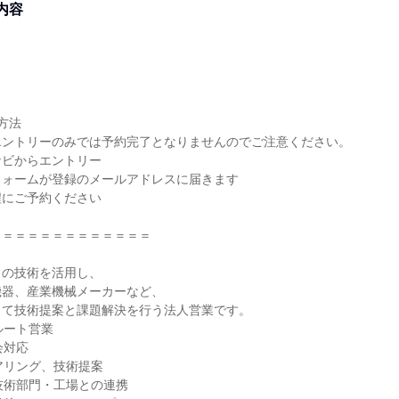
内容
方法
エントリーのみでは予約完了となりませんのでご注意ください。
ナビからエントリー
フォームが登録のメールアドレスに届きます
程にご予約ください
＝＝＝＝＝＝＝＝＝＝＝＝＝
きの技術を活用し、
機器、産業機械メーカーなど、
して技術提案と課題解決を行う法人営業です。
ルート営業
会対応
アリング、技術提案
技術部門・工場との連携