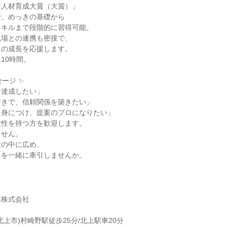
業人材育成大賞（大賞）」
で、めっきの基礎から
スキルまで段階的に習得可能。
現場との連携も密接で、
たの成長を応援します。
10時間。
ージ ✨
け達成したい」
好きで、信頼関係を築きたい」
を身につけ、提案のプロになりたい」
交性を持つ方を歓迎します。
ません。
世の中に広め、
りを一緒に牽引しませんか。
業株式会社
上市)村崎野駅徒歩25分/北上駅車20分