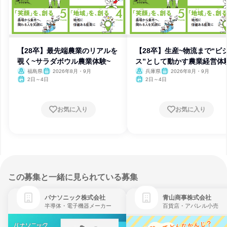
【28卒】最先端農業のリアルを
【28卒】生産~物流まで“ビ
覗く~サラダボウル農業体験~
ス”として動かす農業経営体
福島県
2026年8月・9月
兵庫県
2026年8月・9月
2日～4日
2日～4日
お気に入り
お気に入り
この募集と一緒に見られている募集
パナソニック株式会社
青山商事株式会社
半導体・電子機器メーカー
百貨店・アパレル小売