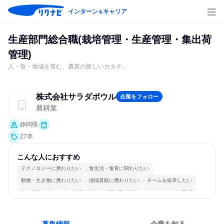
インターン
キャリア
＆
生産部門総合職(栽培管理・生産管理・集出荷
管理)
人・食・地域を育む、農業の新しいカタチ。
株式会社サラダボウル
企業をフォロー
農耕業
静岡県
27卒
こんな人におすすめ
テクノロジーに携わりたい
食生活・食育に関わりたい
動物・生き物に携わりたい
地域貢献に携わりたい
チームを統率したい
人の成長を支えたい
情熱を持って仕事に取り組む
チームワークを重視
明確な目標を追いかける
人とたくさん会話する