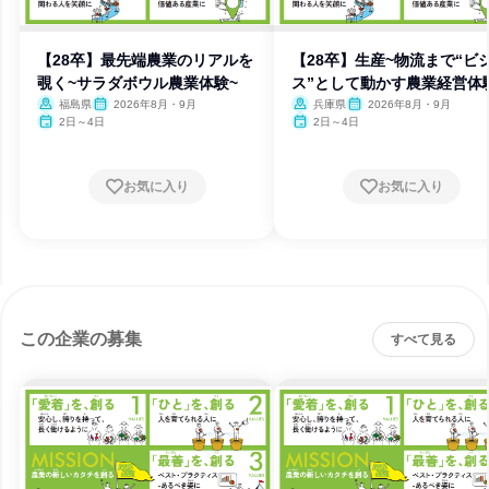
【28卒】最先端農業のリアルを
【28卒】生産~物流まで“ビ
覗く~サラダボウル農業体験~
ス”として動かす農業経営体
福島県
2026年8月・9月
兵庫県
2026年8月・9月
2日～4日
2日～4日
お気に入り
お気に入り
この企業の募集
すべて見る