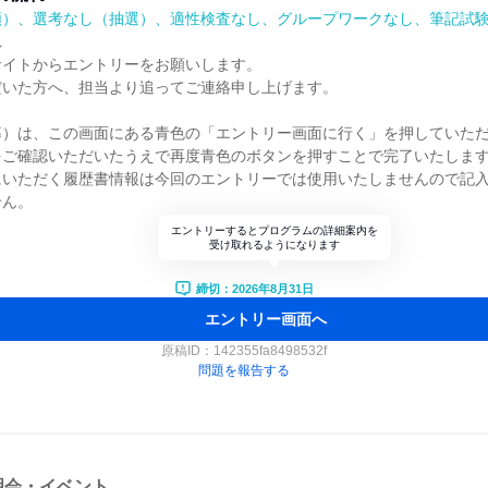
順）、選考なし（抽選）、適性検査なし、グループワークなし、筆記試
れ
サイトからエントリーをお願いします。
だいた方へ、担当より追ってご連絡申し上げます。
募）は、この画面にある青色の「エントリー画面に行く」を押していた
をご確認いただいたうえで再度青色のボタンを押すことで完了いたしま
にいただく履歴書情報は今回のエントリーでは使用いたしませんので記
せん。
エントリーするとプログラムの詳細案内を
受け取れるようになります
締切：2026年8月31日
エントリー画面へ
原稿ID：
142355fa8498532f
問題を報告する
明会・イベント