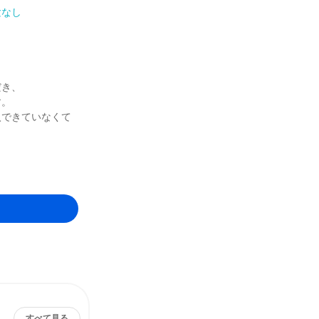
験なし
だき、
す。
入できていなくて
すべて見る