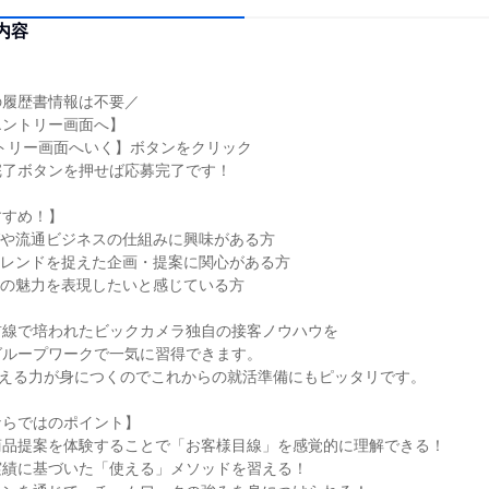
内容
】
の履歴書情報は不要／
エントリー画面へ】
トリー画面へいく】ボタンをクリック
完了ボタンを押せば応募完了です！
すすめ！】
グや流通ビジネスの仕組みに興味がある方
トレンドを捉えた企画・提案に関心がある方
スの魅力を表現したいと感じている方
前線で培われたビックカメラ独自の接客ノウハウを
グループワークで一気に習得できます。
伝える力が身につくのでこれからの就活準備にもピッタリです。
ならではのポイント】
商品提案を体験することで「お客様目線」を感覚的に理解できる！
実績に基づいた「使える」メソッドを習える！