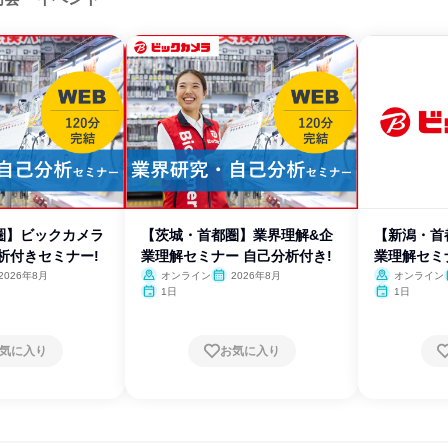
圏】ビックカメラ
【茨城・首都圏】業界理解&企
【新潟・首
析付きセミナー!
業理解セミナー 自己分析付き!
業理解セミ
2026年8月
オンライン
2026年8月
オンライン
1日
1日
気に入り
お気に入り