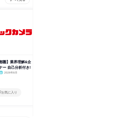
都圏】業界理解&企
【熊本・首都圏】業界理解&企
【広島・
ナー 自己分析付き!
業理解セミナー 自己分析付き!
の戦略|
2026年8月
オンライン
2026年8月
オンラ
1日
1日
お気に入り
お気に入り