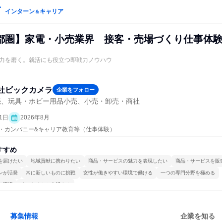
インターン
キャリア
＆
都圏】家電・小売業界 接客・売場づくり仕事体
力を磨く。就活にも役立つ即戦力ノウハウ
社ビックカメラ
企業をフォロー
売、玩具・ホビー用品小売、小売・卸売・商社
1日
2026年8月
プン・カンパニー&キャリア教育等（仕事体験）
すすめ
を届けたい
地域貢献に携わりたい
商品・サービスの魅力を表現したい
商品・サービスを販
ンが活発
常に新しいものに挑戦
女性が働きやすい環境で働ける
一つの専門分野を極める
る環境
人とたくさん会話する
募集情報
企業を知る