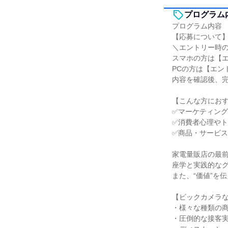
プログラム
プログラム内容
【応募について
＼エントリー時
スマホの方は【
PCの方は【エン
内容を確認後、
【こんな方にお
✅マーケティン
✅消費者心理や
✅商品・サービ
家電量販店の最
座学と実践的な
また、“価値”を
【ビックカメラ
・様々な種類の
・圧倒的な接客