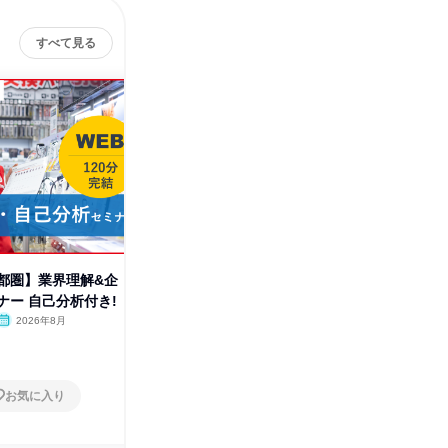
すべて見る
都圏】業界理解&企
【茨城・首都圏】業界理解&企
【大阪・
ナー 自己分析付き!
業理解セミナー 自己分析付き!
事体感(
2026年8月
オンライン
2026年8月
オンラ
1日
1日
お気に入り
お気に入り