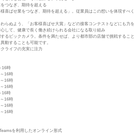
業をつなぎ、期待を超える
客様喜ばせ業をつなぎ、期待を超える」。従業員はこの想いを体現すべ
終わらぬよう、「お客様喜ばせ大賞」などの接客コンテストなどにも力
安心して、健康で長く働き続けられる会社になる取り組み
開するビックカメラ。条件を満たせば、より都市部の店舗で挑戦するこ
に異動することも可能です。
ークライフの充実に注力
～16時
時～16時
時～16時
時～16時
～16時
時～16時
時～16時
時～16時
Teamsを利用したオンライン形式