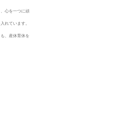
く、心を一つに頑
を入れています。
とも、産休育休を