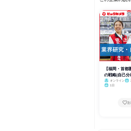
【福岡・首都
の戦略|自己分
オンライン
1日
お