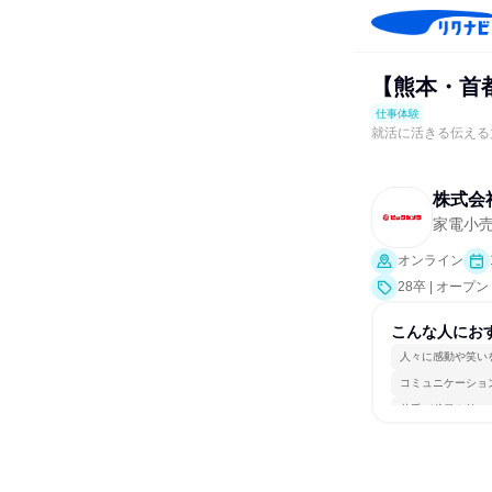
【熊本・首
仕事体験
就活に活きる伝える
株式会
家電小
オンライン
28卒 | オー
こんな人にお
人々に感動や笑い
コミュニケーショ
若手が裁量を持て