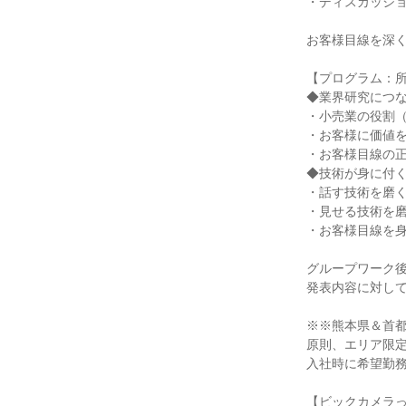
・ディスカッシ
お客様目線を深
【プログラム：所
◆業界研究につ
・小売業の役割
・お客様に価値
・お客様目線の
◆技術が身に付
・話す技術を磨
・見せる技術を
・お客様目線を
グループワーク後
発表内容に対し
※※熊本県＆首
原則、エリア限定
入社時に希望勤
【ビックカメラ