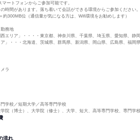
スマートフォンからご参加可能です。
クの時間があります。落ち着いて会話ができる環境からご参加ください
＝約300MB位（通信量が気になる方は、Wifi環境をお勧めします）
る勤務地
関西エリア」・・・・東京都、神奈川県、千葉県、埼玉県、愛知県、静
リア」・・・北海道、茨城県、群馬県、新潟県、岡山県、広島県、福岡
カメラ
専門学校／短期大学／高等専門学校
大学院（博士）、大学院（修士）、大学、短大、高等専門学校、専門学
費
の流れ