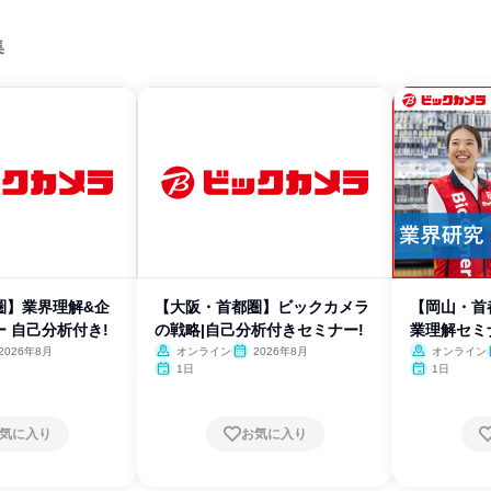
集
圏】業界理解&企
【大阪・首都圏】ビックカメラ
【岡山・首
 自己分析付き!
の戦略|自己分析付きセミナー!
業理解セミ
2026年8月
オンライン
2026年8月
オンライン
1日
1日
気に入り
お気に入り