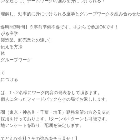
ョンを通じて、チームワークの強みを身につけられる！
く理解し、効率的に身につけられる座学とグループワークを組み合わせ
要時間3時間】※事前準備不要です。手ぶらで参加OKです！
ながる座学
（製造業、卸売業との違い）
を伝える方法
正体
くグループワーク
く
磨く
身につける
は、1～2名様にワーク内容の発表をして頂きます。
て個人に合ったフィードバックをその場でお返しします。
都圏（東京・神奈川・千葉・埼玉）勤務希望の方必見※※
採用を行っております。IターンやUターンも可能です。
務地アンケートを取り、配属を決定します。
ってどんな会社？その強みをチラ見せ！】