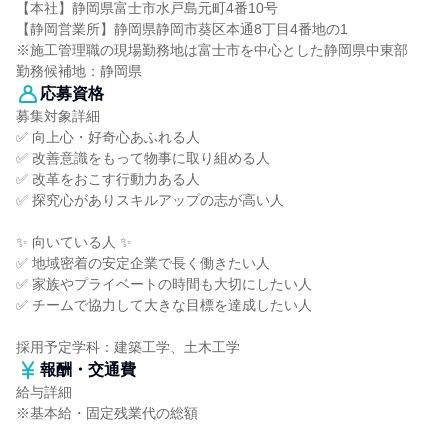
【本社】静岡県富士市水戸島元町4番10号
【静岡営業所】静岡県静岡市葵区本通8丁目4番地の1
※施工管理職の現場勤務地は富士市を中心とした静岡県中東部
勤務候補地：静岡県
応募資格
募集対象詳細
✅ 向上心・好奇心あふれる人
✅ 改善意識をもって物事に取り組める人
✅ 改革をおこす行動力ある人
✅ 探究心がありスキルアップの志が高い人
✨ 向いている人 ✨
✅ 地域密着の安定企業で長く働きたい人
✅ 家族やプライベートの時間も大切にしたい人
✅ チームで協力して大きな目標を達成したい人
採用予定学科：建築工学、土木工学
報酬・交通費
給与詳細
※基本給・固定残業代の総額