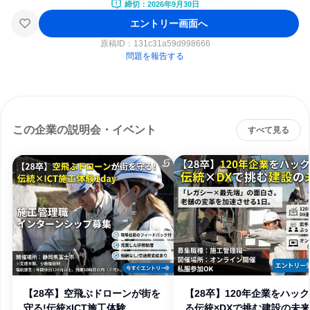
締切：2026年9月30日
エントリー画面へ
原稿ID：
131c31a59d998666
問題を報告する
この企業の説明会・イベント
すべて見る
【28卒】空飛ぶドローンが街を
【28卒】120年企業をハッ
守る!伝統×ICT施工体験
る伝統×DXで挑む建設の未来