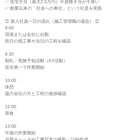
✅ 住宅手当（最大2.5万円）や資格手当が手厚い
✅ 創業以来の「社会への奉仕」という社是を実践
⏰ 新入社員一日の流れ（施工管理職の場合） ⏰
8:00
現場または会社に出勤
前日の残工事や当日の工程を確認
8:30
朝礼・危険予知活動（KY活動）
安全第一で作業開始
10:00
休憩
協力会社の方と工程の進捗確認
12:00
昼食
13:00
午後の作業開始
品質チェックや工事写真の撮影・記録作成