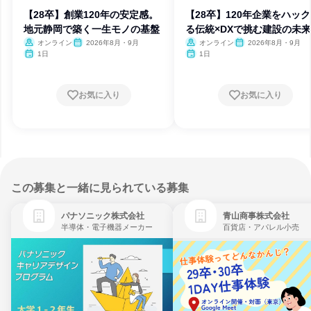
【28卒】創業120年の安定感。
【28卒】120年企業をハッ
地元静岡で築く一生モノの基盤
る伝統×DXで挑む建設の未来
オンライン
2026年8月・9月
オンライン
2026年8月・9月
1日
1日
お気に入り
お気に入り
この募集と一緒に見られている募集
パナソニック株式会社
青山商事株式会社
半導体・電子機器メーカー
百貨店・アパレル小売