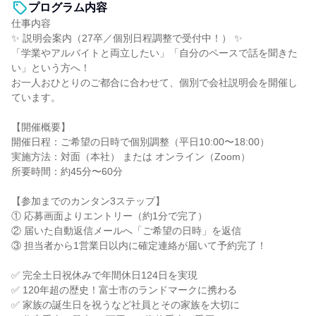
プログラム内容
仕事内容
✨ 説明会案内（27卒／個別日程調整で受付中！） ✨
「学業やアルバイトと両立したい」「自分のペースで話を聞きた
い」という方へ！
お一人おひとりのご都合に合わせて、個別で会社説明会を開催し
ています。
【開催概要】
開催日程：ご希望の日時で個別調整（平日10:00〜18:00）
実施方法：対面（本社） または オンライン（Zoom）
所要時間：約45分〜60分
【参加までのカンタン3ステップ】
① 応募画面よりエントリー（約1分で完了）
② 届いた自動返信メールへ「ご希望の日時」を返信
③ 担当者から1営業日以内に確定連絡が届いて予約完了！
✅ 完全土日祝休みで年間休日124日を実現
✅ 120年超の歴史！富士市のランドマークに携わる
✅ 家族の誕生日を祝うなど社員とその家族を大切に