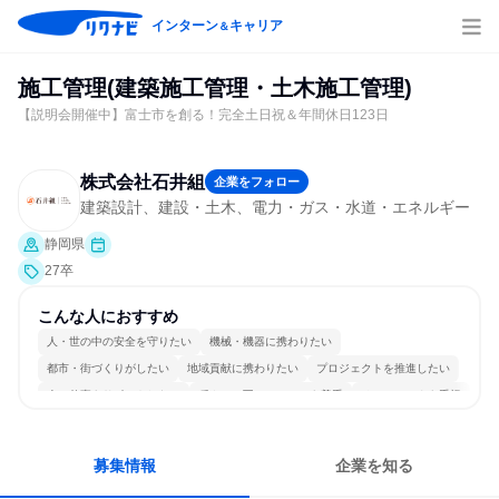
インターン
キャリア
＆
施工管理(建築施工管理・土木施工管理)
【説明会開催中】富士市を創る！完全土日祝＆年間休日123日
株式会社石井組
企業をフォロー
建築設計、建設・土木、電力・ガス・水道・エネルギー
静岡県
27卒
こんな人におすすめ
人・世の中の安全を守りたい
機械・機器に携わりたい
都市・街づくりがしたい
地域貢献に携わりたい
プロジェクトを推進したい
人の仕事をサポートしたい
穏やかで互いのペースを尊重
チームワークを重視
長く同じ会社に居続けられる
明確な目標を追いかける
募集情報
企業を知る