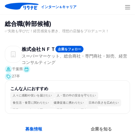
インターン
キャリア
＆
総合職(幹部候補)
✅失敗も学びだ！経営感覚を磨き、理想の店舗をプロデュース！
株式会社ＮＦＴ
企業をフォロー
スーパーマーケット、総合商社・専門商社・卸売、経営
コンサルティング
千葉県
27卒
こんな人におすすめ
人々に感動や笑いを届けたい
人・世の中の安全を守りたい
食生活・食育に関わりたい
健康促進に携わりたい
日本の良さを広めたい
商品・サービスを企画したい
商品・サービスを販売したい
経営に近い仕事がしたい
コミュニケーションが活発
チームワークを重視
募集情報
企業を知る