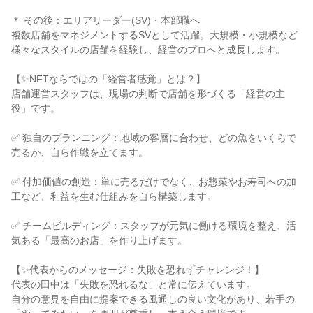
＊ その後：エリアリーダー(SV)・本部職へ
複数店舗をマネジメントするSVとして活躍。大規模・小規模など
様々なスタイルの店舗を経験し、経営のプロへと成長します。
【✨NFTならではの「経営者感覚」とは？】
店舗運営スタッフは、現場の判断で店舗を形づくる「経営の主
役」です。
✅ 独自のプランニング：地域の客層に合わせ、どの魚をいくらで
売るか、自ら作戦を立てます。
✅ 付加価値の創造：単に売るだけでなく、お惣菜やお寿司への加
工など、利益を生む仕組みを自ら構築します。
✅ チームビルディング：スタッフが元気に働ける環境を整え、活
気ある「最高のお店」を作り上げます。
【✨代表からのメッセージ：失敗を恐れずチャレンジ！】
代表の田中は「失敗を恐れるな」と常に伝えています。
自分の意見を自由に提案できる風通しの良い文化があり、若手の