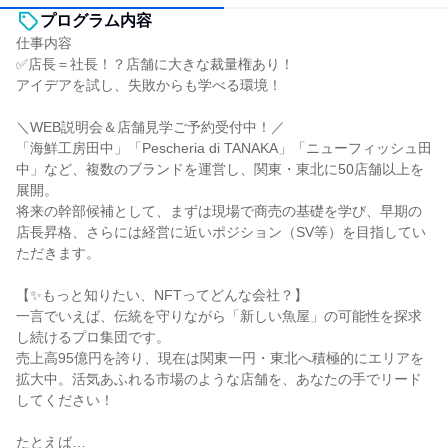
プログラム内容
仕事内容
✅店長＝社長！？店舗に大きな裁量権あり！
アイデアを試し、失敗からも学べる環境！
＼WEB説明会＆店舗見学ご予約受付中！／
「海鮮工房田中」「Pescheria di TANAKA」「ニューフィッシュ田
中」など、複数のブランドを運営し、関東・東北に50店舗以上を
展開。
将来の幹部候補として、まずは現場で商売の基礎を学び、早期の
店長昇格、さらには経営に近いポジション（SV等）を目指してい
ただきます。
【✨もっと知りたい、NFTってどんな会社？】
一言でいえば、伝統を守りながら「新しい魚屋」の可能性を探求
し続けるプロ集団です。
売上高95億円を誇り、現在は関東一円・東北へ積極的にエリアを
拡大中。活気あふれる市場のような店舗を、あなたの手でリード
してください！
たとえば…