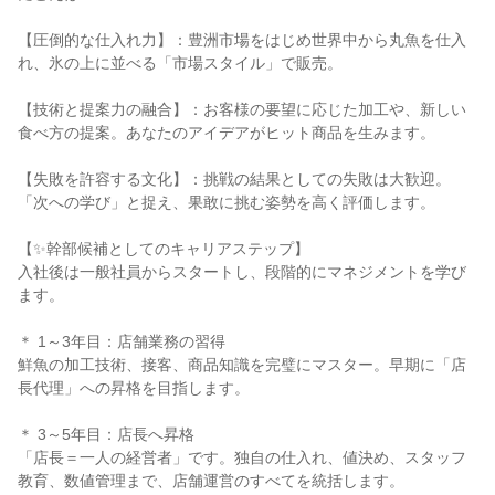
【圧倒的な仕入れ力】：豊洲市場をはじめ世界中から丸魚を仕入
れ、氷の上に並べる「市場スタイル」で販売。
【技術と提案力の融合】：お客様の要望に応じた加工や、新しい
食べ方の提案。あなたのアイデアがヒット商品を生みます。
【失敗を許容する文化】：挑戦の結果としての失敗は大歓迎。
「次への学び」と捉え、果敢に挑む姿勢を高く評価します。
【✨幹部候補としてのキャリアステップ】
入社後は一般社員からスタートし、段階的にマネジメントを学び
ます。
＊ 1～3年目：店舗業務の習得
鮮魚の加工技術、接客、商品知識を完璧にマスター。早期に「店
長代理」への昇格を目指します。
＊ 3～5年目：店長へ昇格
「店長＝一人の経営者」です。独自の仕入れ、値決め、スタッフ
教育、数値管理まで、店舗運営のすべてを統括します。