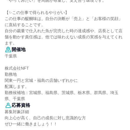
「やってみたい」を周囲が尊重し、支え合う環境です。
【✨この仕事で得られるやりがい】
この仕事の醍醐味は、自分の決断が「売上」と「お客様の笑顔」
に直結することです。
自分の裁量で仕入れた魚が完売した時の達成感や、店長として店
舗を動かす責任感は、他では味わえない成長の実感を与えてくれ
ます。
開催地
千葉県
株式会社NFT
勤務地
関東一円と宮城・福島の店舗いずれかに
配属します。
勤務候補地：宮城県、福島県、茨城県、栃木県、群馬県、埼玉
県、千葉県
応募資格
募集対象詳細
向上心が高く、自己の成長に対し意識的な方
ぜひ一緒に働きましょう！！