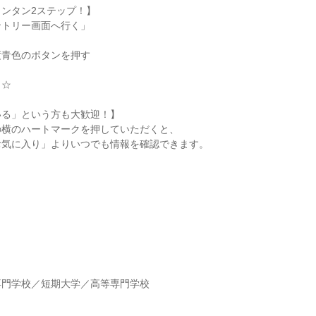
ンタン2ステップ！】
ントリー画面へ行く」
度青色のボタンを押す
了☆
いる」という方も大歓迎！】
の横のハートマークを押していただくと、
お気に入り」よりいつでも情報を確認できます。
】
専門学校／短期大学／高等専門学校
】