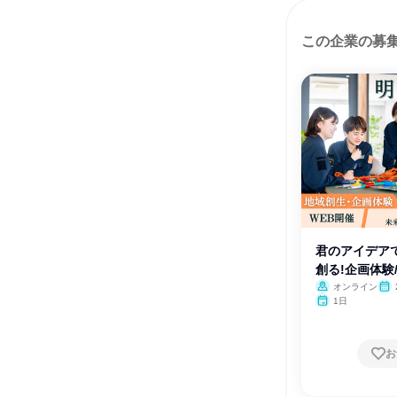
この企業の募
君のアイデア
創る!企画体験/
オンライン
1日
お