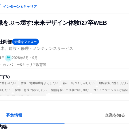
インターン
キャリア
＆
をぶっ壊す!未来デザイン体験/27卒WEB
社岡部
企業をフォロー
土木、建設・修理・メンテナンスサービス
1日
2026年8月・9月
プン・カンパニー&キャリア教育等
すすめ
に携わりたい
労務・労働環境をよくしたい
都市・街づくりがしたい
地域貢献に携わりたい
進したい
採用・育成に関わりたい
情熱を持って仕事に取り組む
コミュニケーションが活発
視
長く同じ会社に居続けられる
募集情報
企業を知る
内容