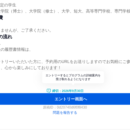
予定の学生
大学院（博士）、大学院（修士）、大学、短大、高等専門学校、専門学
費
りませんが、ご了承ください。
の流れ
れ
後の履歴書情報は、
トリーいただいた方に、予約用のURLをお送りしますのでお気軽にご
と、心から楽しみにしております！
エントリーするとプログラムの詳細案内を
受け取れるようになります
締切：2026年9月30日
エントリー画面へ
原稿ID：
0d20740d6f0f8430
問題を報告する