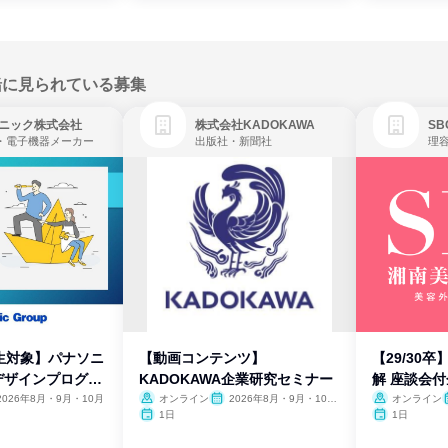
緒に見られている募集
ニック株式会社
株式会社KADOKAWA
・電子機器メーカー
出版社・新聞社
生対象】パナソニ
【動画コンテンツ】
【29/30
デザインプログラ
KADOKAWA企業研究セミナー
解 座談会
2026年8月・9月・10月
オンライン
2026年8月・9月・10
オンライン
月・11月・12月
1日
1日