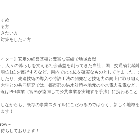
すすめ
ある方
磨きたい方
活対策をしたい方
エイター】安定の経営基盤と豊富な実績で地域貢献
上、人々の暮らしを支える社会基盤を創ってきた当社。国土交通省北陸
順位1位を獲得するなど、県内での地位を確実なものとしてきました。北
践したり、先進技術の導入や特許工法の開発など技術力の向上に取り組
、大学との共同研究では、都市部の洪水対策や地元の小水電力発電など
近はPFI事業（官民が協同して公共事業を実施する手法）に携わること
にしながらも、既存の事業スタイルにこだわるのではなく、新しく地域
きます！
rrow～
お待ちしております！