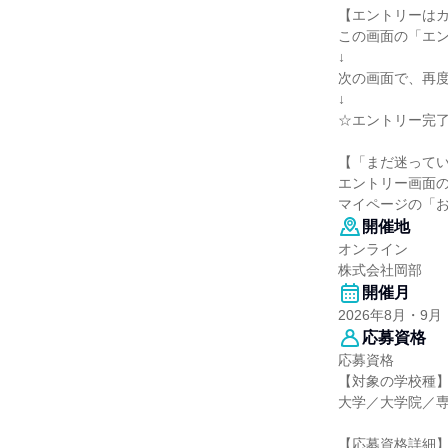
【エントリーはカ
この画面の「エ
↓
次の画面で、再
↓
☆エントリー完
【「まだ迷って
エントリー画面
マイページの「
開催地
オンライン
株式会社岡部
開催月
2026年8月・9月
応募資格
応募資格
【対象の学校種
大学／大学院／
【応募資格詳細