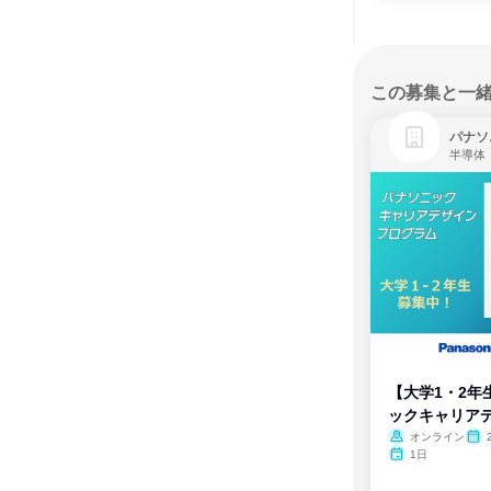
この募集と一
パナソ
半導体
【大学1・2年
ックキャリア
ム
オンライン
1日