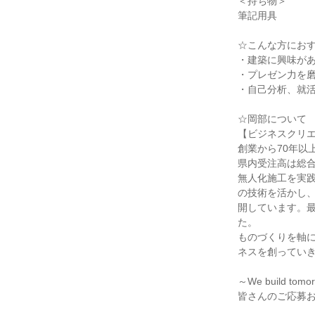
＜持ち物＞
筆記用具
☆こんな方にお
・建築に興味が
・プレゼン力を
・自己分析、就
☆岡部について
【ビジネスクリ
創業から70年以
県内受注高は総合
無人化施工を実
の技術を活かし
開しています。最
た。
ものづくりを軸
ネスを創ってい
～We build tomo
皆さんのご応募