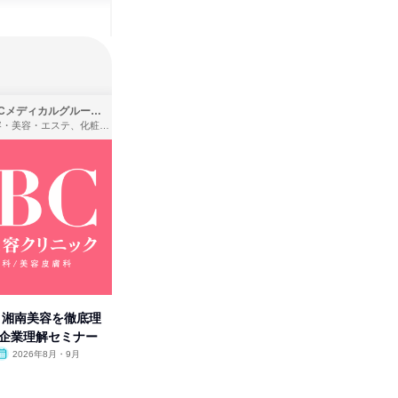
SBCメディカルグループ株式会社
株式会社バンダイ
理容・美容・エステ、化粧品・理美容用品小売、医療・病院
アパレル・繊維・スポーツメーカー、製造・メーカー、ゲーム制作・販売
卒】湘南美容を徹底理
人事の心を動かす「自己表現」
タカラト
付企業理解セミナー
の極意/選考官の本音を動画で公
ビ」を学
開
2026年8月・9月
オンライン
2026年8月・9月・10
オンラ
月・11月・12月
1日
1日