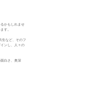
いるかもしれませ
います。
共生など、そのフ
ザインし、人々の
の面白さ、奥深