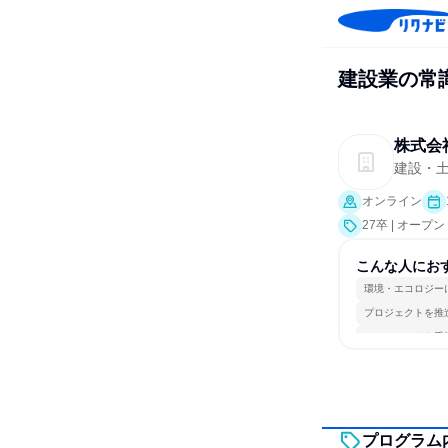
建設業の常識
株式会
建設・
オンライン
27卒 | オー
こんな人にお
環境・エコロジー
プロジェクトを推
チームワークを重
プログラム