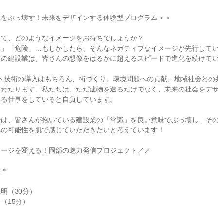
識をぶっ壊す！未来をデザインする体験型プログラム＜＜
いて、どのようなイメージをお持ちでしょうか？
い」「危険」…もしかしたら、そんなネガティブなイメージが先行して
在の建設業は、皆さんの想像をはるかに超えるスピードで進化を続けて
ボット技術の導入はもちろん、街づくり、環境問題への貢献、地域社会との
にわたります。私たちは、ただ建物を造るだけでなく、未来の社会をデ
する仕事をしていると自負しています。
では、皆さんが抱いている建設業の「常識」を良い意味でぶっ壊し、そ
への可能性を肌で感じていただきたいと考えています！
メージを変える！岡部の魅力発信プロジェクト／／
容＊
明（30分）
（15分）