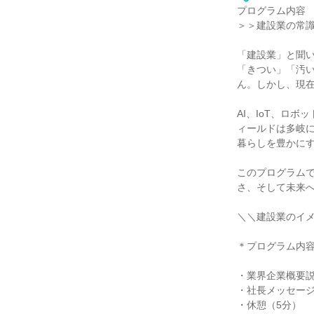
プログラム内容
＞＞建設業の常
「建設業」と聞
「きつい」「汚
ん。しかし、現
AI、IoT、ロ
ィールドは多岐
暮らしを豊かに
このプログラム
さ、そして未来
＼＼建設業のイ
＊プログラム内
・業界企業概要説
・社長メッセージ
・休憩（5分）