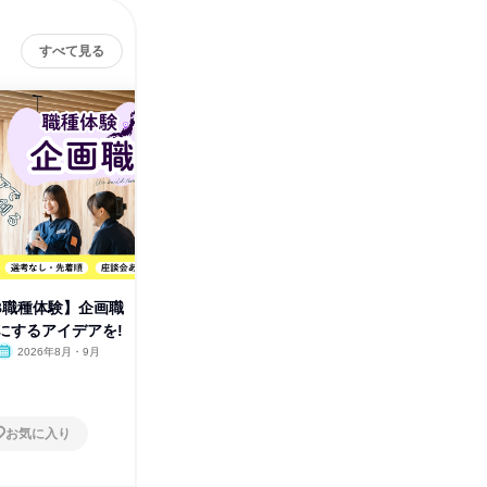
すべて見る
EB職種体験】企画職
27卒【WEB職種体験】 設計・
27卒【
にするアイデアを!
デザイン職 未来の遊具を創る
画職 経
2026年8月・9月
オンライン
2026年8月・9月
オンラ
1日
1日
お気に入り
お気に入り