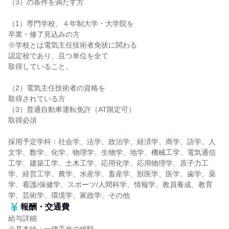
（3）の条件を満たす方
（1）専門学校、４年制大学・大学院を
卒業・修了見込みの方
※学校とは電気主任技術者免状に関わる
認定校であり、且つ単位を全て
取得していること。
（2）電気主任技術者の資格を
取得されている方
（3）普通自動車運転免許（AT限定可）
取得必須
採用予定学科：社会学、法学、政治学、経済学、商学、語学、人
文学、数学、化学、物理学、生物学、地学、機械工学、電気通信
工学、建築工学、土木工学、応用化学、応用物理学、原子力工
学、経営工学、農学、水産学、畜産学、獣医学、医学、歯学、薬
学、看護/保健学、スポーツ/人間科学、情報学、教員養成、教育
学、芸術学、環境学、家政学、その他
報酬・交通費
給与詳細