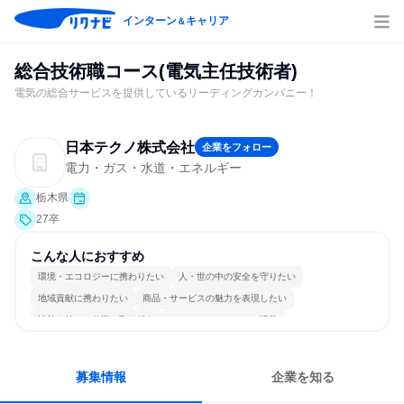
インターン
キャリア
＆
総合技術職コース(電気主任技術者)
電気の総合サービスを提供しているリーディングカンパニー！
日本テクノ株式会社
企業をフォロー
電力・ガス・水道・エネルギー
栃木県
27卒
こんな人におすすめ
環境・エコロジーに携わりたい
人・世の中の安全を守りたい
地域貢献に携わりたい
商品・サービスの魅力を表現したい
情熱を持って仕事に取り組む
コミュニケーションが活発
常に新しいものに挑戦
チームワークを重視
多様な職種の人と関われる
一つの専門分野を極める
募集情報
企業を知る