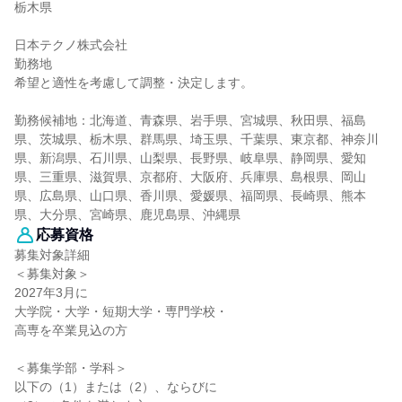
栃木県
日本テクノ株式会社
勤務地
希望と適性を考慮して調整・決定します。
勤務候補地：北海道、青森県、岩手県、宮城県、秋田県、福島
県、茨城県、栃木県、群馬県、埼玉県、千葉県、東京都、神奈川
県、新潟県、石川県、山梨県、長野県、岐阜県、静岡県、愛知
県、三重県、滋賀県、京都府、大阪府、兵庫県、島根県、岡山
県、広島県、山口県、香川県、愛媛県、福岡県、長崎県、熊本
県、大分県、宮崎県、鹿児島県、沖縄県
応募資格
募集対象詳細
＜募集対象＞
2027年3月に
大学院・大学・短期大学・専門学校・
高専を卒業見込の方
＜募集学部・学科＞
以下の（1）または（2）、ならびに