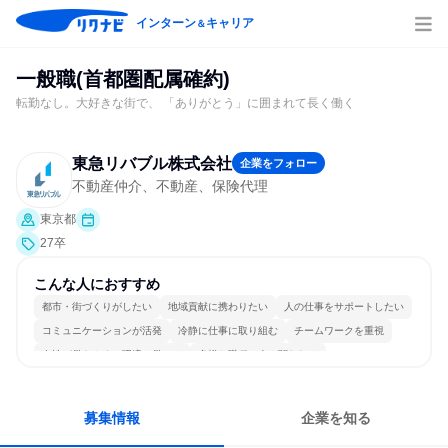
インターン
キャリア
＆
一般職(首都圏配属確約)
転勤なし。大好きな街で、 「ありがとう」に囲まれて長く働く
東急リバブル株式会社
企業をフォロー
不動産仲介、不動産、保険代理
東京都
27卒
こんな人におすすめ
都市・街づくりがしたい
地域貢献に携わりたい
人の仕事をサポートしたい
コミュニケーションが活発
冷静に仕事に取り組む
チームワークを重視
女性が働きやすい環境で働ける
多様な職種の人と関われる
若手が裁量を持てる環境
人とたくさん会話する
募集情報
企業を知る