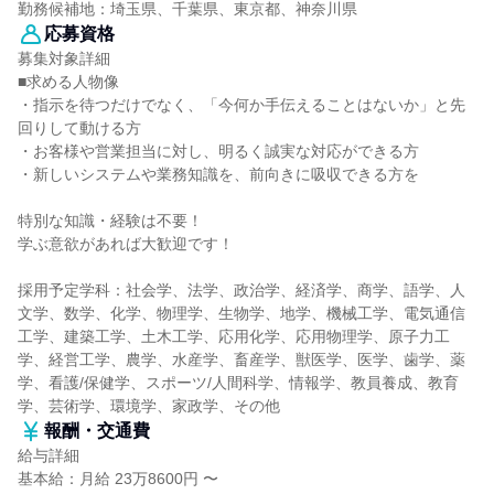
勤務候補地：埼玉県、千葉県、東京都、神奈川県
応募資格
募集対象詳細
■求める人物像
・指示を待つだけでなく、「今何か手伝えることはないか」と先
回りして動ける方
・お客様や営業担当に対し、明るく誠実な対応ができる方
・新しいシステムや業務知識を、前向きに吸収できる方を
特別な知識・経験は不要！
学ぶ意欲があれば大歓迎です！
採用予定学科：社会学、法学、政治学、経済学、商学、語学、人
文学、数学、化学、物理学、生物学、地学、機械工学、電気通信
工学、建築工学、土木工学、応用化学、応用物理学、原子力工
学、経営工学、農学、水産学、畜産学、獣医学、医学、歯学、薬
学、看護/保健学、スポーツ/人間科学、情報学、教員養成、教育
学、芸術学、環境学、家政学、その他
報酬・交通費
給与詳細
基本給：月給 23万8600円 〜