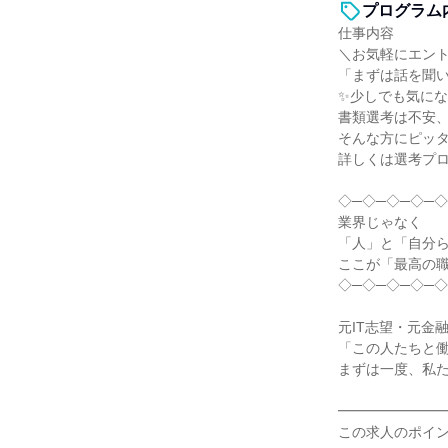
プログラム
仕事内容
＼お気軽にエン
「まずは話を聞
✨少しでも気に
書類選考は不安
そんな方にピッ
詳しくは選考プ
◇─◇─◇─◇─◇
業界じゃなく
「人」と「自分
ここが「最高の
◇─◇─◇─◇─◇
元IT志望・元金
「この人たちと
まずは一度、私た
━━━━━━━
この求人のポイ