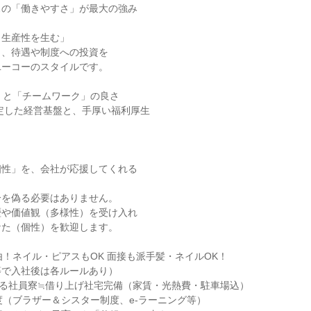
スの「働きやすさ」が最大の強み
、生産性を生む」
と、待遇や制度への投資を
ユーコーのスタイルです。
」と「チームワーク」の良さ
安定した経営基盤と、手厚い福利厚生
個性」を、会社が応援してくれる
分を偽る必要はありません。
歴や価値観（多様性）を受け入れ
なた（個性）を歓迎します。
由！ネイル・ピアスもOK 面接も派手髪・ネイルOK！
等で入社後は各ルールあり）
める社員寮≒借り上げ社宅完備（家賃・光熱費・駐車場込）
度（ブラザー＆シスター制度、e-ラーニング等）