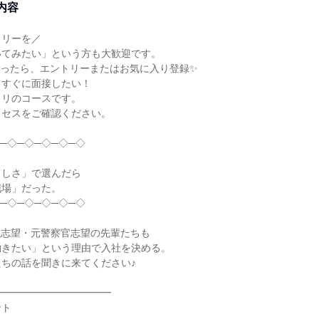
内容
トリーを／
いてみたい」という方も大歓迎です。
なったら、エントリーまたはお気に入り登録✨
、すぐに面接したい！
タリのコースです。
ロセスをご確認ください。
─◇─◇─◇─◇─◇
らしさ」で選んだら
職場」だった。
─◇─◇─◇─◇─◇
融志望・元警察官志望の先輩たちも
働きたい」という理由で入社を決める。
ちの話を聞きに来てください♪
━━━━━━━━━━━━
ント