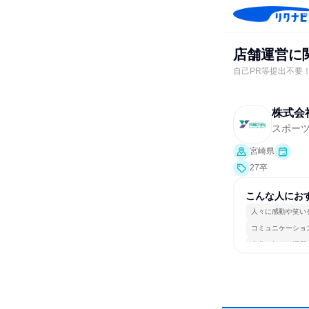
店舗運営に
自己PR等提出不要
株式会
スポー
宮崎県
27卒
こんな人にお
人々に感動や笑い
コミュニケーショ
自分の好きな場所