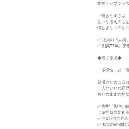
業界トップクラ
「働きやすさは
という考えのも
惜しまないのが
✅ 社員の「人柄
✅ 創業77年、
◆働く環境◆
ー
「多様性」と「
就活のために自
一人ひとりの経
ありのままのあ
✅ 髪型・髪色自
（※怪我の防止
✅ 月2万円で住
✅ 充実の研修制