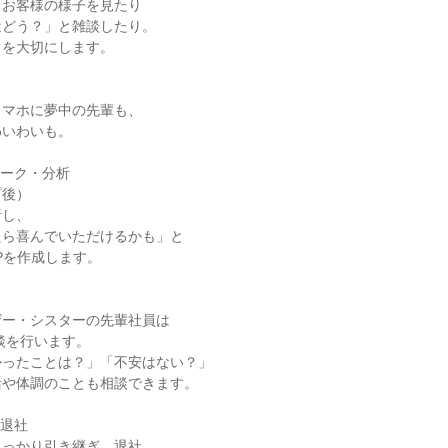
、お客様の様子を見たり
近どう？」と雑談したり。
」を大切にします。
スマホに夢中の先輩も、
わいわいも。
クワーク・分析
プ後）
析し、
たら喜んでいただけるかも」と
Pを作成します。
ザー・シスターの先輩社員は
面談を行います。
かったことは？」「不安はない？」
活や体調のことも相談できます。
・退社
しっかり引き継ぎ、退社。