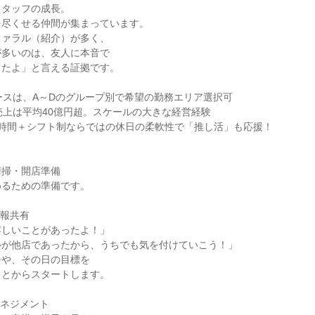
スタッフの成長。
を尽くせる仲間が集まっています。
ファラル（紹介）が多く、
が多いのは、友人に本音で
ったよ」と言える証拠です。
ースは、A～Dのグループ別で希望の勤務エリア選択可
売上は平均40億円超。スケールの大きな経営経験
.7時間＋シフト制ならではの休日の柔軟性で「推し活」も応援！
清掃・開店準備
めるための準備です。
情報共有
嬉しいことがあったよ！」
ルが他店であったから、うちでも気を付けていこう！」
告や、その日の目標を
ことからスタートします。
アマネジメント