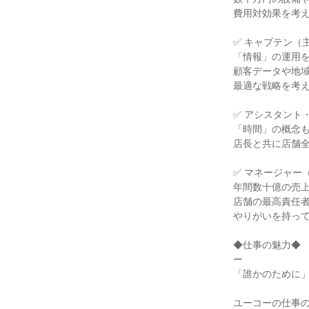
費用対効果を考
✅ キャプテン（
「情報」の運用
顧客データや地
最適な戦略を考
✅ アシスタント
「時間」の概念
店長と共に店舗
✅ マネージャー
年間数十億の売
店舗の最高責任
やりがいを持っ
◆仕事の魅力◆
ー
「誰かのために
ユーコーの仕事