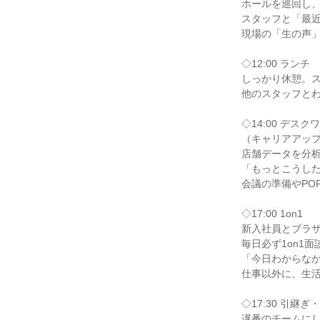
ホールを巡回し
スタッフと「最
現場の「生の声
◇12:00 ランチ
しっかり休憩。
他のスタッフと
◇14:00 デス
（キャリアアッ
店舗データを分
「もっとこうし
会議の準備やPO
◇17:00 1on1
新入社員とブラ
毎日必ず1on1
「今日わからな
仕事以外に、生
◇17:30 引継ぎ
遅番のチームに