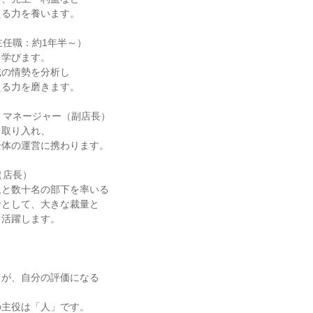
える力を養います。
主任職：約1年半～）
を学びます。
域の情勢を分析し
える力を磨きます。
・マネージャー（副店長）
も取り入れ、
全体の運営に携わります。
（店長）
上と数十名の部下を率いる
者として、大きな裁量と
て活躍します。
」が、自分の評価になる
の主役は「人」です。