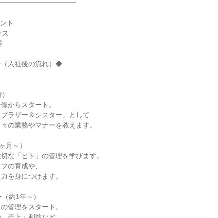
━━━━━━━━━━━━
メント
ース
理
ン（入社後の流れ）◆
時）
研修からスタート。
「ブラザー＆シスター」として
日々の業務やマナーを教えます。
6ヶ月～）
大切な「ヒト」の管理を学びます。
ッフの育成や、
る力を身につけます。
ー（約1年～）
」の管理をスタート。
や、売上・利益など