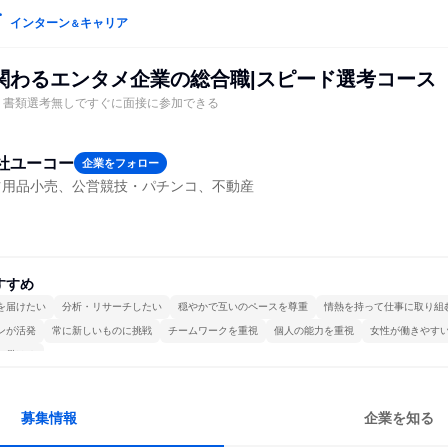
インターン
キャリア
＆
関わるエンタメ企業の総合職|スピード選考コース
！書類選考無しですぐに面接に参加できる
社ユーコー
企業をフォロー
ツ用品小売、公営競技・パチンコ、不動産
すすめ
を届けたい
分析・リサーチしたい
穏やかで互いのペースを尊重
情熱を持って仕事に取り組
ンが活発
常に新しいものに挑戦
チームワークを重視
個人の能力を重視
女性が働きやす
で働ける
募集情報
企業を知る