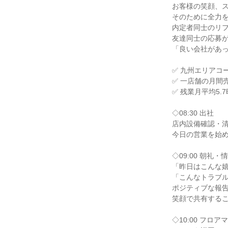
お客様の笑顔、
そのために全力
内定者同士のリ
友達同士の応募
「良い会社があ
✅ 九州エリアコ
✅ 一店舗の月間
✅ 残業月平均5
◇08:30 出社
店内設備確認・
今日の営業を始
◇09:00 朝礼・
「昨日はこんな
「こんなトラブ
ポジティブな報
笑顔で共有する
◇10:00 フロ