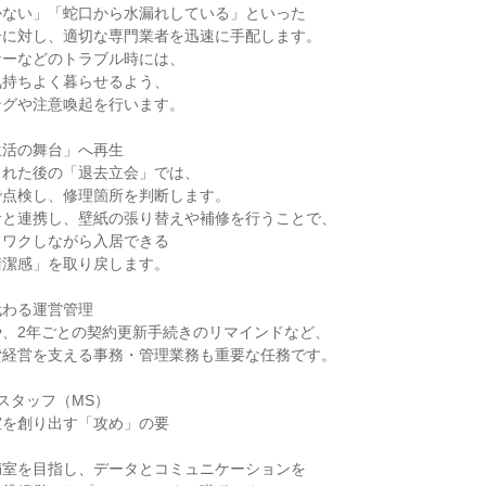
かない」「蛇口から水漏れしている」といった
合に対し、適切な専門業者を迅速に手配します。
ナーなどのトラブル時には、
気持ちよく暮らせるよう、
ングや注意喚起を行います。
生活の舞台」へ再生
された後の「退去立会」では、
で点検し、修理箇所を判断します。
者と連携し、壁紙の張り替えや補修を行うことで、
クワクしながら入居できる
清潔感」を取り戻します。
代わる運営管理
や、2年ごとの契約更新手続きのリマインドなど、
貸経営を支える事務・管理業務も重要な任務です。
スタッフ（MS）
室を創り出す「攻め」の要
満室を目指し、データとコミュニケーションを