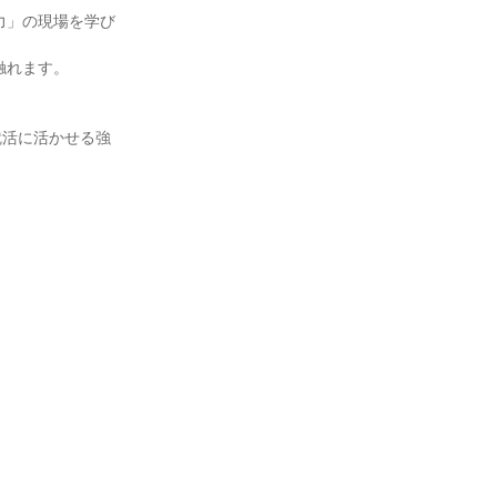
力」の現場を学び
触れます。
就活に活かせる強