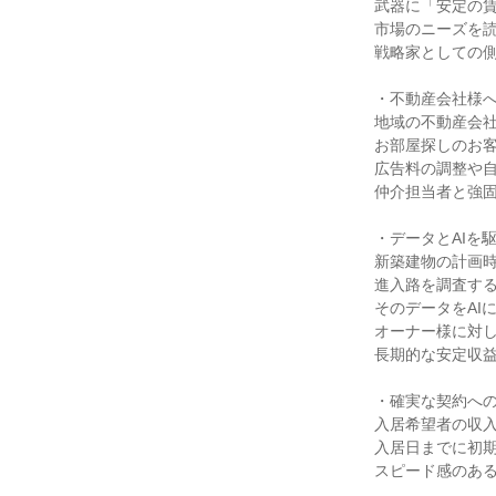
武器に「安定の
市場のニーズを
戦略家としての
・不動産会社様
地域の不動産会
お部屋探しのお
広告料の調整や
仲介担当者と強
・データとAIを
新築建物の計画
進入路を調査す
そのデータをAI
オーナー様に対
長期的な安定収
・確実な契約へ
入居希望者の収
入居日までに初
スピード感のあ