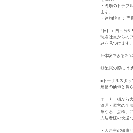
・現場のトラブ
ます。
・建物検査： 
4日目）自己分析
現場社員からの
みを見つけます
✨体験できる2つ
―――――――
◎配属の際には
■トータルスタッ
建物の価値と暮
オーナー様から
管理・運営の全
単なる「点検」
入居者様の快適
・入居中の徹底