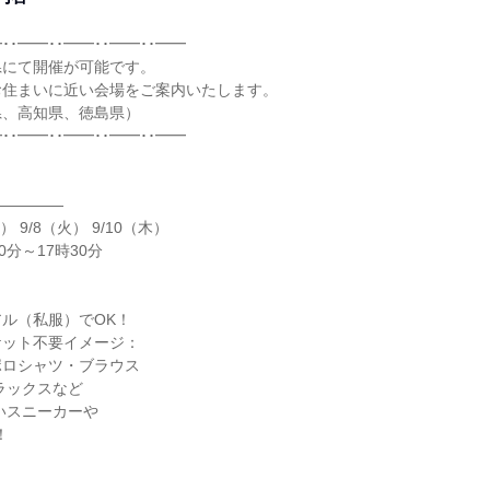
･･━━･･━━･･━━･･━━
県にて開催が可能です。
お住まいに近い会場をご案内いたします。
県、高知県、徳島県）
･･━━･･━━･･━━･･━━
―――――
） 9/8（火） 9/10（木）
0分～17時30分
】
ル（私服）でOK！
ケット不要イメージ：
ポロシャツ・ブラウス
ラックスなど
いスニーカーや
！