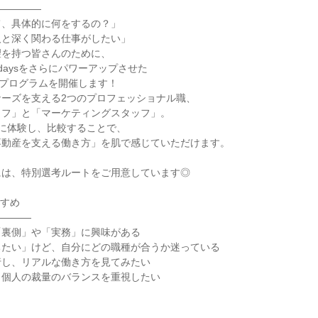
―――――
て、具体的に何をするの？」
人と深く関わる仕事がしたい」
望を持つ皆さんのために、
daysをさらにパワーアップさせた
体験プログラムを開催します！
ナーズを支える2つのプロフェッショナル職、
ッフ」と「マーケティングスタッフ」。
に体験し、比較することで、
不動産を支える働き方」を肌で感じていただけます。
には、特別選考ルートをご用意しています◎
すすめ
――――
「裏側」や「実務」に興味がある
ちたい」けど、自分にどの職種が合うか迷っている
行し、リアルな働き方を見てみたい
と個人の裁量のバランスを重視したい