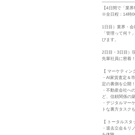
―――――――
【4日間で「業界
※全日程：14時0
1日目）業界・会
「管理って何？」
びます。
2日目・3日目）
先輩社員に密着
【 マーケティン
・AI家賃査定＆
定の裏側を公開
・不動産会社へ
ど、信頼関係の
・デジタルマー
トな裏方タスク
【 トータルスタ
・退去立会＆リ
を体験。