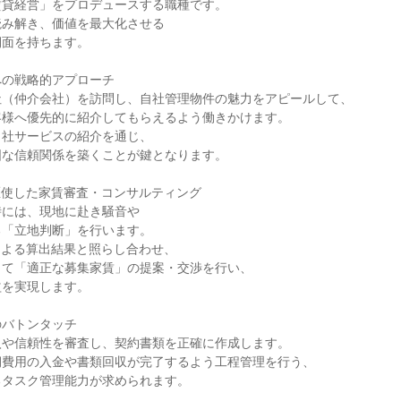
賃貸経営」をプロデュースする職種です。
読み解き、価値を最大化させる
側面を持ちます。
への戦略的アプローチ
社（仲介会社）を訪問し、自社管理物件の魅力をアピールして、
客様へ優先的に紹介してもらえるよう働きかけます。
自社サービスの紹介を通じ、
固な信頼関係を築くことが鍵となります。
駆使した家賃審査・コンサルティング
時には、現地に赴き騒音や
る「立地判断」を行います。
による算出結果と照らし合わせ、
して「適正な募集家賃」の提案・交渉を行い、
益を実現します。
のバトンタッチ
入や信頼性を審査し、契約書類を正確に作成します。
期費用の入金や書類回収が完了するよう工程管理を行う、
るタスク管理能力が求められます。