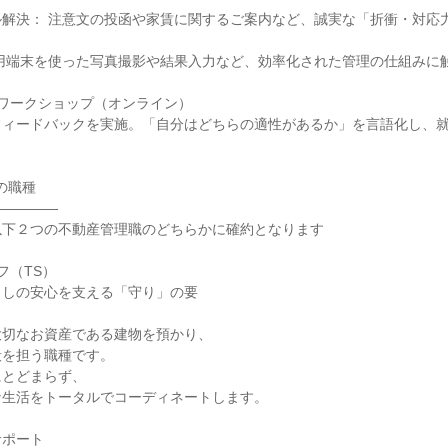
ル解決： 注意文の投函や家賃に関するご案内など、誠実な「折衝・対応
専用端末を使った写真撮影や結果入力など、効率化された管理の仕組みに
ワークショップ（オンライン）
フィードバックを実施。「自分はどちらの適性があるか」を言語化し、
。
の職種
―――――
以下２つの不動産管理職のどちらかに確約となります
フ（TS）
らしの安心を支える「守り」の要
大切なお資産である建物を預かり、
般を担う職種です。
にとどまらず、
な生活をトータルでコーディネートします。
サポート