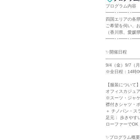
プログラム内容
━━･･━━･･━━
四国エリアの各
ご希望を伺い、
（香川県、愛媛
━━･･━━･･━━
✨開催日程
―――――――
9/4（金）9/7（月
※全日程：14時0
【服装について
オフィスカジュア
※スーツ・ジャ
襟付きシャツ・
＋ チノパン・ス
足元： 歩きやす
ローファーでOK
✨プログラム概要