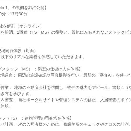
―――――
No.1」の裏側を独占公開】
0分～17時30分
社を解剖（オンライン）
を解消。2職種（TS・MS）の役割と、景気に左右されないストックビ
現場同行体験（対面）
！以下のリアルな業務を体感していただきます。
グスタッフ（MS） ：満室の仕掛け人を体感】
市場調査： 周辺の施設確認や写真撮影を行い、最新の「審査AI」を使っ
！
の営業： 地域の不動産会社を訪問し、物件の魅力をアピール。書類回収
築き方を学びます。
ケ＆審査： 自社ポータルサイトや管理システムの修正、入居審査のポイ
も体験。
ッフ（TS） ：建物管理の司令塔を体感】
ノベ計画： 次の入居者様のために、修繕箇所のチェックやクロスの計測