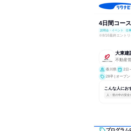
4日間コース
説明会・イベント
仕
※8/16最終エント
大東建
不動産
香川県
2日
28卒 | オ
事体験）
こんな人にお
人・世の中の安全
プログラム