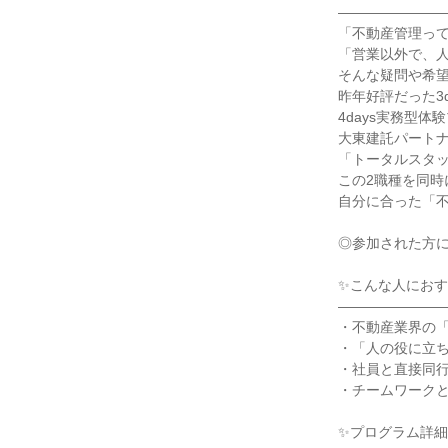
―――――――
「不動産管理っ
「営業以外で、
そんな疑問や希
昨年好評だった3
4days実務型
大東建託パート
「トータルスタ
この2職種を同時
自分に合った「
◎参加された方
✨こんな人にお
―――――――
・不動産業界の
・「人の役に立
・社員と直接同
・チームワーク
✨プログラム詳細