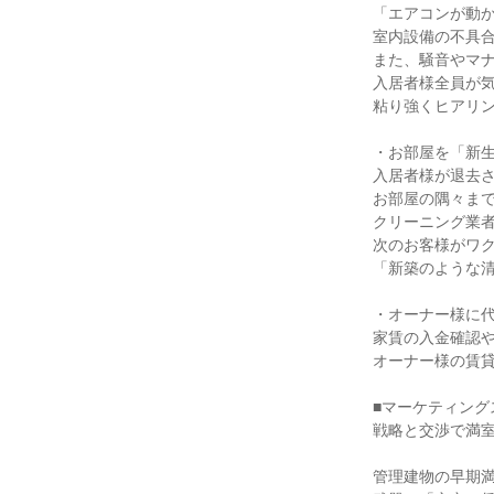
「エアコンが動
室内設備の不具
また、騒音やマ
入居者様全員が
粘り強くヒアリ
・お部屋を「新
入居者様が退去
お部屋の隅々ま
クリーニング業
次のお客様がワ
「新築のような
・オーナー様に
家賃の入金確認
オーナー様の賃
■マーケティング
戦略と交渉で満
管理建物の早期