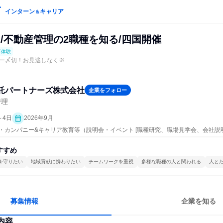
インターン
キャリア
＆
/不動産管理の2職種を知る/四国開催
事体験
リー〆切！お見逃しなく※
託パートナーズ株式会社
企業をフォロー
管理
～4日
2026年9月
ープン・カンパニー&キャリア教育等（説明会・イベント [職種研究、職場見学会、会社説
すすめ
を守りたい
地域貢献に携わりたい
チームワークを重視
多様な職種の人と関われる
人と
募集情報
企業を知る
内容