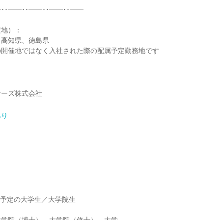
･･━━･･━━･･━━･･━━
定地）：
、高知県、徳島県
の開催地ではなく入社された際の配属予定勤務地です
ナーズ株式会社
あり
】
】
卒業予定の大学生／大学院生