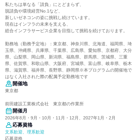
私たちは単なる「請負」にとどまらず、
脱請負や環境経営No.1など、
新しいゼネコンの姿に挑戦し続けています。
現在はインフラの未来を支える、
総合インフラサービス企業を目指して挑戦を続けております。
勤務地（勤務予定地）：東京都、神奈川県、北海道、福岡県、埼
玉県、沖縄県、兵庫県、千葉県、広島県、愛知県、京都府、大分
県、山梨県、岡山県、新潟県、福島県、群馬県、茨城県、三重
県、佐賀県、和歌山県、大阪府、宮城県、富山県、岐阜県、栃木
県、滋賀県、福井県、長野県、静岡県※本プログラムの開催地で
はなく入社された際の配属予定勤務地です
開催地
東京都
前田建設工業株式会社 東京都の作業所
開催月
2026年8月・9月・10月・11月・12月、2027年1月・2月
応募資格
文系歓迎、理系歓迎
応募資格