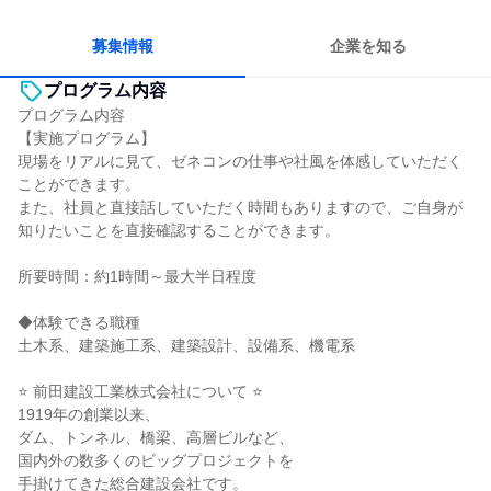
多様な職種の人と関われる
若手が裁量を持てる環境
募集情報
企業を知る
プログラム内容
プログラム内容
【実施プログラム】
現場をリアルに見て、ゼネコンの仕事や社風を体感していただく
ことができます。
また、社員と直接話していただく時間もありますので、ご自身が
知りたいことを直接確認することができます。
所要時間：約1時間～最大半日程度
◆体験できる職種
土木系、建築施工系、建築設計、設備系、機電系
⭐ 前田建設工業株式会社について ⭐
1919年の創業以来、
ダム、トンネル、橋梁、高層ビルなど、
国内外の数多くのビッグプロジェクトを
手掛けてきた総合建設会社です。