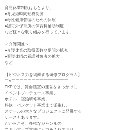
育児休業制度はもとより、
●育児短時間勤務制度
●母性健康管理のための休暇
●認可外保育所の保育料補助制度
など様々な取り組みを行っています。
＜介護関連＞
●介護休業の取得回数や期間の拡充
●看護休暇の看護対象者の拡大
など
【ビジネス力を網羅する研修プログラム】
￣V￣￣￣￣￣￣￣￣￣￣￣￣￣￣
TKPでは、貸会議室の運営をきっかけに
イベントプロデュース事業、
ホテル・宿泊研修事業、
料飲・バンケット事業まで派生し、
スケールの大きなプロジェクトに発展する
ケースもあります。
だからこそ、多様なジャンルの
スキルアップ支援にも力を入れており、