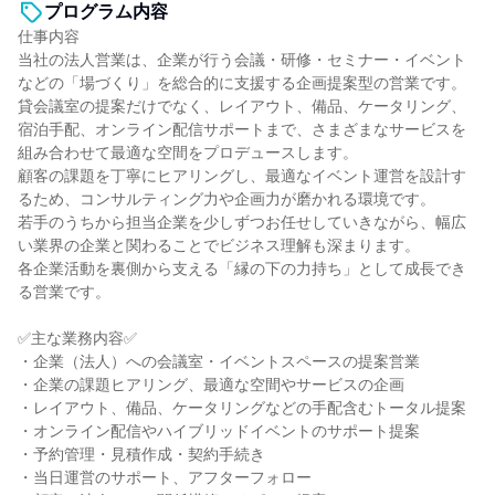
プログラム内容
仕事内容
当社の法人営業は、企業が行う会議・研修・セミナー・イベント
などの「場づくり」を総合的に支援する企画提案型の営業です。
貸会議室の提案だけでなく、レイアウト、備品、ケータリング、
宿泊手配、オンライン配信サポートまで、さまざまなサービスを
組み合わせて最適な空間をプロデュースします。
顧客の課題を丁寧にヒアリングし、最適なイベント運営を設計す
るため、コンサルティング力や企画力が磨かれる環境です。
若手のうちから担当企業を少しずつお任せしていきながら、幅広
い業界の企業と関わることでビジネス理解も深まります。
各企業活動を裏側から支える「縁の下の力持ち」として成長でき
る営業です。
✅主な業務内容✅
・企業（法人）への会議室・イベントスペースの提案営業
・企業の課題ヒアリング、最適な空間やサービスの企画
・レイアウト、備品、ケータリングなどの手配含むトータル提案
・オンライン配信やハイブリッドイベントのサポート提案
・予約管理・見積作成・契約手続き
・当日運営のサポート、アフターフォロー