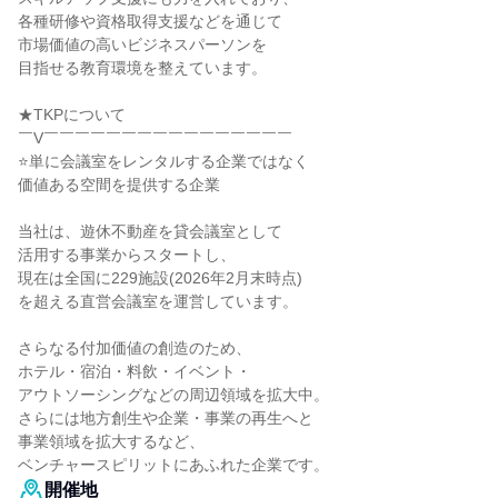
各種研修や資格取得支援などを通じて
市場価値の高いビジネスパーソンを
目指せる教育環境を整えています。
★TKPについて
￣V￣￣￣￣￣￣￣￣￣￣￣￣￣￣￣￣
⭐単に会議室をレンタルする企業ではなく
価値ある空間を提供する企業
当社は、遊休不動産を貸会議室として
活用する事業からスタートし、
現在は全国に229施設(2026年2月末時点)
を超える直営会議室を運営しています。
さらなる付加価値の創造のため、
ホテル・宿泊・料飲・イベント・
アウトソーシングなどの周辺領域を拡大中。
さらには地方創生や企業・事業の再生へと
事業領域を拡大するなど、
ベンチャースピリットにあふれた企業です。
開催地