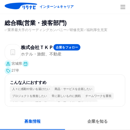
インターン
キャリア
＆
総合職(営業・接客部門)
✅業界最大手のリーディングカンパニー✅研修充実✅福利厚生充実
株式会社ＴＫＰ
企業をフォロー
ホテル・旅館、不動産
宮城県
27卒
こんな人におすすめ
人々に感動や笑いを届けたい
商品・サービスを企画したい
プロジェクトを推進したい
常に新しいものに挑戦
チームワークを重視
女性が働きやすい環境で働ける
長く同じ会社に居続けられる
多様な職種の人と関われる
若手が裁量を持てる環境
人とたくさん会話する
募集情報
企業を知る