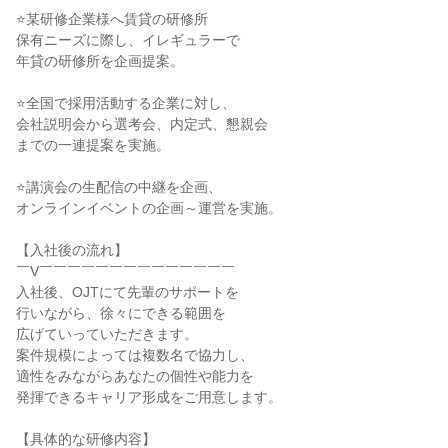
⭐某研修企業様へ賃貸の研修所
保有ニーズに際し、イレギュラーで
年貸の研修所を企画提案。
⭐全国で採用活動する企業に対し、
会社説明会から選考会、内定式、懇親会
までの一連提案を実施。
⭐講演会の生配信の中継を企画、
オンラインイベントの企画～運営を実施。
【入社後の流れ】
￣V￣￣￣￣￣￣￣￣￣￣￣￣￣￣
入社後、OJTにて先輩のサポートを
行いながら、徐々にできる範囲を
広げていっていただきます。
案件規模によっては複数名で協力し、
適性をみながらあなたの個性や能力を
発揮できるキャリア形成をご用意します。
【具体的な研修内容】