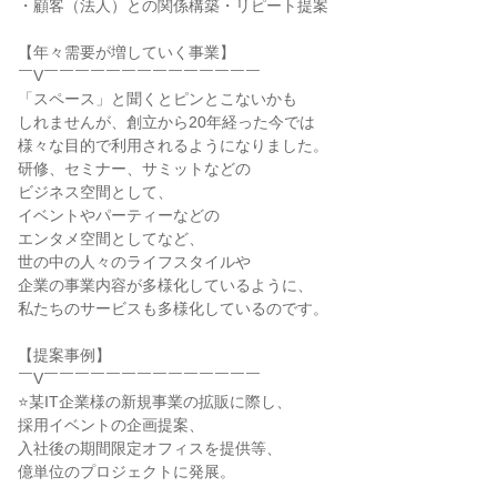
・顧客（法人）との関係構築・リピート提案
【年々需要が増していく事業】
￣V￣￣￣￣￣￣￣￣￣￣￣￣￣￣
「スペース」と聞くとピンとこないかも
しれませんが、創立から20年経った今では
様々な目的で利用されるようになりました。
研修、セミナー、サミットなどの
ビジネス空間として、
イベントやパーティーなどの
エンタメ空間としてなど、
世の中の人々のライフスタイルや
企業の事業内容が多様化しているように、
私たちのサービスも多様化しているのです。
【提案事例】
￣V￣￣￣￣￣￣￣￣￣￣￣￣￣￣
⭐某IT企業様の新規事業の拡販に際し、
採用イベントの企画提案、
入社後の期間限定オフィスを提供等、
億単位のプロジェクトに発展。