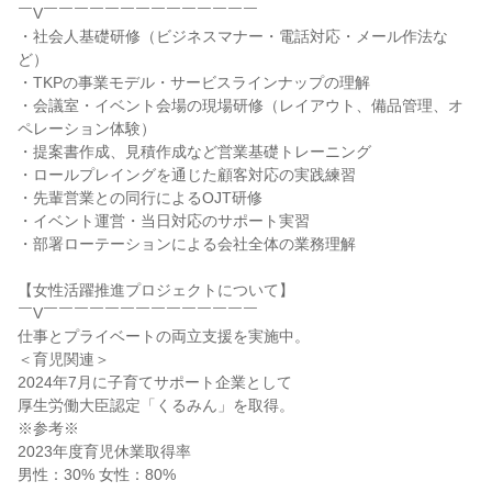
￣V￣￣￣￣￣￣￣￣￣￣￣￣￣￣
・社会人基礎研修（ビジネスマナー・電話対応・メール作法な
ど）
・TKPの事業モデル・サービスラインナップの理解
・会議室・イベント会場の現場研修（レイアウト、備品管理、オ
ペレーション体験）
・提案書作成、見積作成など営業基礎トレーニング
・ロールプレイングを通じた顧客対応の実践練習
・先輩営業との同行によるOJT研修
・イベント運営・当日対応のサポート実習
・部署ローテーションによる会社全体の業務理解
【女性活躍推進プロジェクトについて】
￣V￣￣￣￣￣￣￣￣￣￣￣￣￣￣
仕事とプライベートの両立支援を実施中。
＜育児関連＞
2024年7月に子育てサポート企業として
厚生労働大臣認定「くるみん」を取得。
※参考※
2023年度育児休業取得率
男性：30% 女性：80%