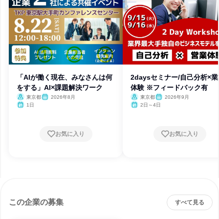
「AIが働く現在、みなさんは何
2daysセミナー/自己分析×
をする」AI×課題解決ワーク
体験 ※フィードバック有
東京都
2026年8月
東京都
2026年9月
1日
2日～4日
お気に入り
お気に入り
この企業の募集
すべて見る