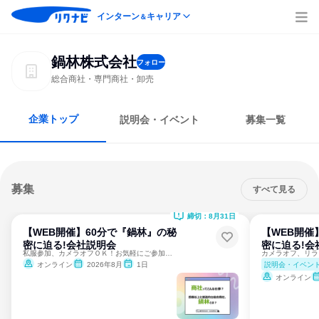
インターン
キャリア
＆
鍋林株式会社
フォロー
総合商社・専門商社・卸売
企業トップ
説明会・イベント
募集一覧
募集
すべて見る
締切：8月31日
【WEB開催】60分で『鍋林』の秘
【WEB開催
密に迫る!会社説明会
密に迫る!会
私服参加、カメラオフＯＫ！お気軽にご参加ください！
カメラオフ、リラ
説明会・イベン
オンライン
2026年8月
1日
オンライン