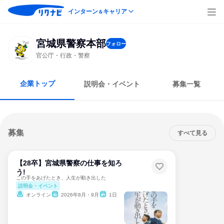
インターン
キャリア
＆
宮城県警察本部
フォロー
官公庁・行政・警察
企業トップ
説明会・イベント
募集一覧
募集
すべて見る
【28卒】宮城県警察の仕事を知ろ
う!
この手をあげたとき、人生が動き出した
説明会・イベント
オンライン
2026年8月・9月
1日